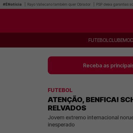
#ÉNotícia
Rayo Vallecano também quer Obrador
PSP deixa garantias s
FUTEBOL
CLUBE
MOD
Receba as principai
FUTEBOL
ATENÇÃO, BENFICA! SC
RELVADOS
Jovem extremo internacional norue
inesperado