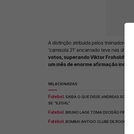
A distinção atribuída pelos treinadores
'camisola 21' encarnado teve nas últim
votos, superando Viktor Froholdt, d
um mês de enorme afirmação individ
RELACIONADAS
Futebol.
SAIBA O QUE DISSE ANDREAS SCHELD
SE: "ILEGAL"
Futebol.
BRUNO LAGE TOMA DECISÃO FINAL S
Futebol.
BOMBA! ANTIGO CLUBE DE ROGER S