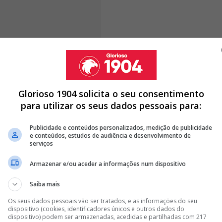
 principais do campeonato reforça o impacto que o
as semanas.
Schjelderup arrecadou 15,48% dos
Glorioso 1904 solicita o seu consentimento
o Porto, e Pedro Lima, do AVS SAD, fechando assim
para utilizar os seus dados pessoais para:
ual
.
Publicidade e conteúdos personalizados, medição de publicidade
e conteúdos, estudos de audiência e desenvolvimento de
serviços
ERUP NA SALA DE AUDIÊNCIA! ATLETA DO BENFICA JUSTIFICOU-
Armazenar e/ou aceder a informações num dispositivo
Saiba mais
OBRE LUTA PELA TITULARIDADE PARA O BENFICA – FENERBAHÇE
Os seus dados pessoais vão ser tratados, e as informações do seu
CHMIDT QUER LEVAR SCHJELDERUP DO BENFICA
dispositivo (cookies, identificadores únicos e outros dados do
dispositivo) podem ser armazenadas, acedidas e partilhadas com 217