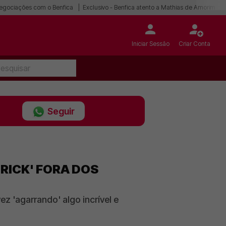
egociações com o Benfica
Exclusivo - Benfica atento a Mathias de Amorim
Iniciar Sessão
Criar Conta
Seguir
TRICK' FORA DOS
 'agarrando' algo incrível e