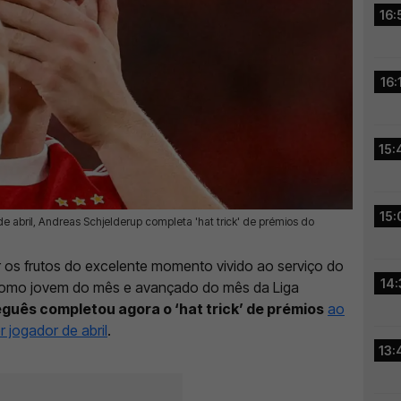
16:
16:
15:
15:
e abril, Andreas Schjelderup completa 'hat trick' de prémios do
r os frutos do excelente momento vivido ao serviço do
14:
o como jovem do mês e avançado do mês da Liga
eguês completou agora o ‘hat trick’ de prémios
ao
 jogador de abril
.
13: