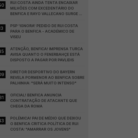
RUI COSTA AINDA TENTA ENCAIXAR 
50
MILHÕES COM EXCEDENTÁRIO DO 
BENFICA E RAYO VALLECANO SURGE NA 
CORRIDA
PSP 'IGNORA' PEDIDO DE RUI COSTA 
13
PARA O BENFICA - ACADÉMICO DE 
VISEU
ATENÇÃO, BENFICA! IMPRENSA TURCA 
45
AVISA QUANTO O FENERBAHÇE ESTÁ 
DISPOSTO A PAGAR POR PAVLIDIS
DIRETOR DESPORTIVO DO BAYERN 
09
REVELA PORMENOR AO BENFICA SOBRE 
PALHINHA: "SERÁ MUITO INTENSO"
OFICIAL! BENFICA ANUNCIA 
31
CONTRATAÇÃO DE ATACANTE QUE 
CHEGA DA ROMA
POLÉMICA! PAI DE MÉDIO QUE DEIXOU 
43
O BENFICA CRITICA POLÍTICA DE RUI 
COSTA: "AMARRAR OS JOVENS"