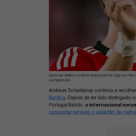
Após ser eleito o melhor avançado da Liga no mês d
14 Mai 2026 | 14:14 |
0
campeonato
Andreas Schjelderup continua a recolhe
Benfica
. Depois de ter sido distinguid
Portugal Betclic,
o internacional noru
conquistar também o galardão de melhor