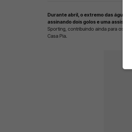
Durante abril, o extremo das águia
assinando dois golos e uma assistên
Sporting, contribuindo ainda para os re
Casa Pia.