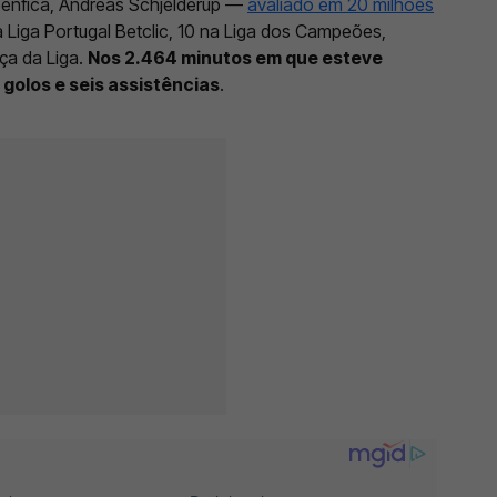
Benfica, Andreas Schjelderup —
avaliado em 20 milhões
a Liga Portugal Betclic, 10 na Liga dos Campeões,
ça da Liga.
Nos 2.464 minutos em que esteve
 golos e seis assistências
.