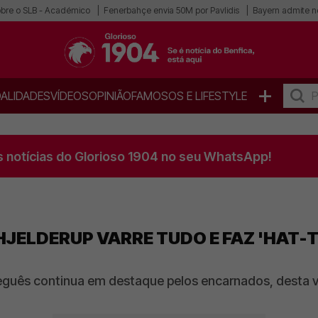
obre o SLB - Académico
Fenerbahçe envia 50M por Pavlidis
Bayern admite n
+
ALIDADES
VÍDEOS
OPINIÃO
FAMOSOS E LIFESTYLE
s notícias do Glorioso 1904 no seu WhatsApp!
HJELDERUP VARRE TUDO E FAZ 'HAT-
guês continua em destaque pelos encarnados, desta vez