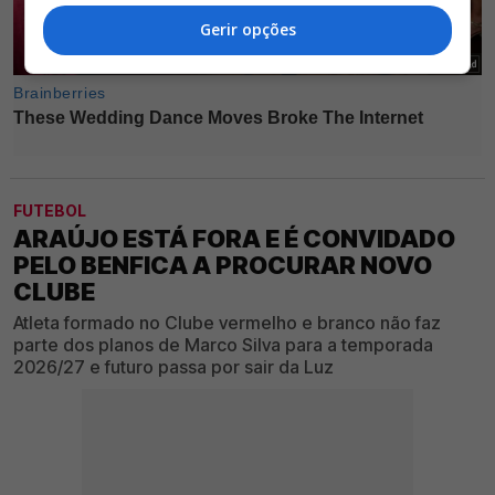
Gerir opções
FUTEBOL
ARAÚJO ESTÁ FORA E É CONVIDADO
PELO BENFICA A PROCURAR NOVO
CLUBE
Atleta formado no Clube vermelho e branco não faz
parte dos planos de Marco Silva para a temporada
2026/27 e futuro passa por sair da Luz