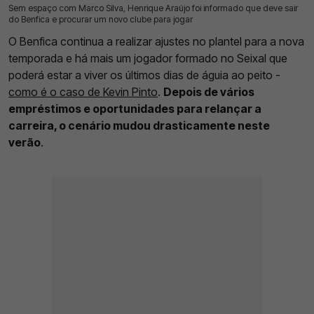
Sem espaço com Marco Silva, Henrique Araújo foi informado que deve sair
16 Jul 2026 | 11:20 |
0
do Benfica e procurar um novo clube para jogar
O Benfica continua a realizar ajustes no plantel para a nova
temporada e há mais um jogador formado no Seixal que
poderá estar a viver os últimos dias de águia ao peito -
como é o caso de Kevin Pinto
.
Depois de vários
empréstimos e oportunidades para relançar a
carreira, o cenário mudou drasticamente neste
verão
.