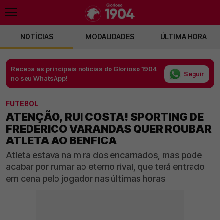
NOTÍCIAS
MODALIDADES
ÚLTIMA HORA
Receba as principais notícias do Glorioso 1904
Seguir
no seu WhatsApp!
FUTEBOL
ATENÇÃO, RUI COSTA! SPORTING DE
FREDERICO VARANDAS QUER ROUBAR
ATLETA AO BENFICA
Atleta estava na mira dos encarnados, mas pode
acabar por rumar ao eterno rival, que terá entrado
em cena pelo jogador nas últimas horas