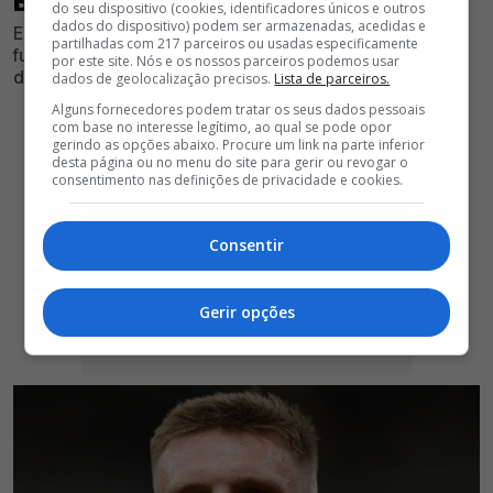
BENFICA: "PODE SER BOM, MAS…"
do seu dispositivo (cookies, identificadores únicos e outros
dados do dispositivo) podem ser armazenadas, acedidas e
Em declarações à imprensa nacional, figura ligada ao
partilhadas com 217 parceiros ou usadas especificamente
futebol afirma que o jovem central checo poderá ter
por este site. Nós e os nossos parceiros podemos usar
dificuldades de adaptação em Portugal
dados de geolocalização precisos.
Lista de parceiros.
Alguns fornecedores podem tratar os seus dados pessoais
com base no interesse legítimo, ao qual se pode opor
gerindo as opções abaixo. Procure um link na parte inferior
desta página ou no menu do site para gerir ou revogar o
consentimento nas definições de privacidade e cookies.
Consentir
Gerir opções