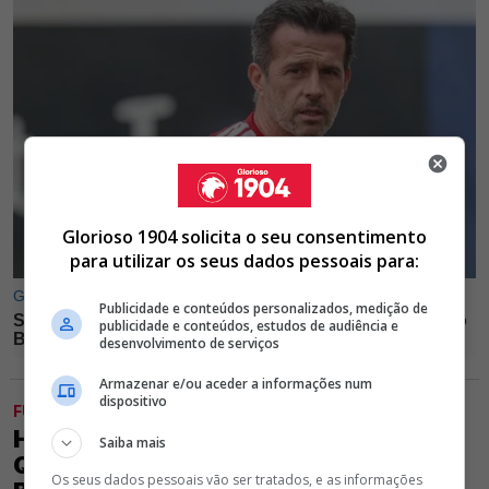
Glorioso 1904 solicita o seu consentimento
para utilizar os seus dados pessoais para:
Publicidade e conteúdos personalizados, medição de
publicidade e conteúdos, estudos de audiência e
desenvolvimento de serviços
Armazenar e/ou aceder a informações num
dispositivo
FUTEBOL
HÁ QUEM TENHA DÚVIDAS SOBRE A
Saiba mais
QUALIDADE DE CHALOUPEK PARA O
Os seus dados pessoais vão ser tratados, e as informações