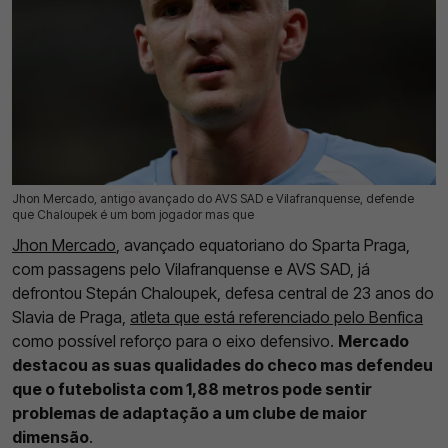
Jhon Mercado, antigo avançado do AVS SAD e Vilafranquense, defende
28 Jul 2026 | 17:31 |
0
que Chaloupek é um bom jogador mas que
Jhon Mercado
, avançado equatoriano do Sparta Praga,
com passagens pelo Vilafranquense e AVS SAD, já
defrontou Stepán Chaloupek, defesa central de 23 anos do
Slavia de Praga,
atleta que está referenciado pelo Benfica
como possível reforço para o eixo defensivo.
Mercado
destacou as suas qualidades do checo mas defendeu
que o futebolista com 1,88 metros pode sentir
problemas de adaptação a um clube de maior
dimensão
.