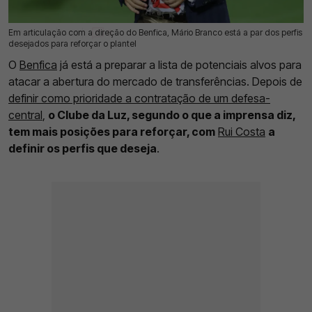
Em articulação com a direção do Benfica, Mário Branco está a par dos perfis
28 Mai 2026 | 14:23 |
0
desejados para reforçar o plantel
O
Benfica
já está a preparar a lista de potenciais alvos para
atacar a abertura do mercado de transferências. Depois de
definir como prioridade a contratação de um defesa-
central
,
o Clube da Luz, segundo o que a imprensa diz,
tem mais posições para reforçar, com
Rui Costa
a
definir os perfis que deseja
.