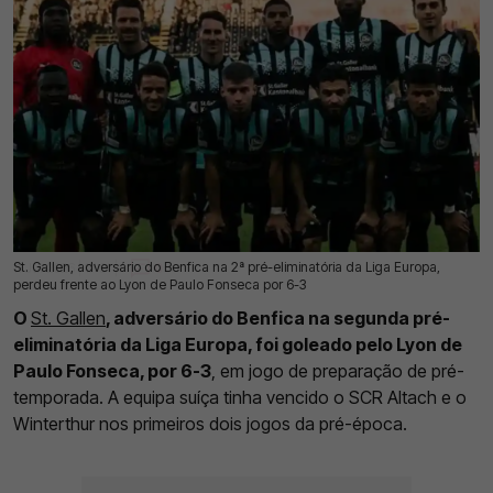
St. Gallen, adversário do Benfica na 2ª pré-eliminatória da Liga Europa,
11 Jul 2026 | 17:31 |
0
perdeu frente ao Lyon de Paulo Fonseca por 6-3
O
St. Gallen
, adversário do Benfica na segunda pré-
eliminatória da Liga Europa, foi goleado pelo Lyon de
Paulo Fonseca, por 6-3
, em jogo de preparação de pré-
temporada. A equipa suíça tinha vencido o SCR Altach e o
Winterthur nos primeiros dois jogos da pré-época.