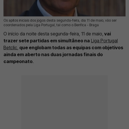
Os apitos iniciais dos jogos desta segunda-feira, dia 11 de maio, vão ser
11 Mai 2026 | 10:04 |
0
coordenados pela Liga Portugal, tal como o Benfica - Braga
O início da noite desta segunda-feira, 11 de maio,
vai
trazer sete partidas em simultâneo na
Liga Portugal
Betclic
,
que englobam todas as equipas com objetivos
ainda em aberto nas duas jornadas finais do
campeonato
.