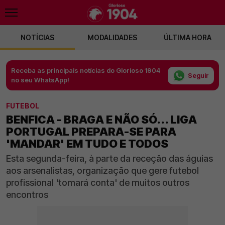
NOTÍCIAS
MODALIDADES
ÚLTIMA HORA
Receba as principais notícias do Glorioso 1904
Seguir
no seu WhatsApp!
FUTEBOL
BENFICA - BRAGA E NÃO SÓ... LIGA
PORTUGAL PREPARA-SE PARA
'MANDAR' EM TUDO E TODOS
Esta segunda-feira, à parte da receção das águias
aos arsenalistas, organização que gere futebol
profissional 'tomará conta' de muitos outros
encontros