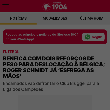
NOTÍCIAS
MODALIDADES
ÚLTIMA HORA
Receba as principais notícias do Glorioso 1904
Seguir
no seu WhatsApp!
FUTEBOL
BENFICA COM DOIS REFORÇOS DE
PESO PARA DESLOCAÇÃO À BÉLGICA;
ROGER SCHMIDT JÁ ‘ESFREGA AS
MÃOS’
Encarnados vão defrontar o Club Brugge, para a
Liga dos Campeões