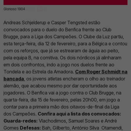
Glorioso 1904
14 Fev 2023 | 10:20 |
0
Andreas Schjelderup e Casper Tengsted estão
convocados para o duelo do Benfica frente ao Club
Brugge, para a Liga dos Campeões. O Clube da Luz partiu,
esta terça-feira, dia 12 de fevereiro, para a Bélgica e contou
com os reforços, que já se estrearam de águia ao peito,
pela equipa B, na comitiva. Os dois nórdicos já alinharam
em dois confrontos, indo a jogo nos duelos frente ao
Tondela e ao Estrela da Amadora.
Com Roger Schmidt na
bancada
, os jovens atletas encheram o olho ao treinador
alemão, que acabou mesmo por dar oportunidade aos
jogadores. O Benfica vai a jogo contra o Club Brugge, na
quarta-feira, dia 15 de fevereiro, pelas 20h00, em jogo a
contar para a primeira mão dos oitavos-de-final da Liga
dos Campeões.
Confira aqui a lista dos convocados:
Guarda-redes:
Vlachodimos, Samuel Soares e André
Gomes
Defesas:
Bah, Gilberto, António Silva Otamendi,