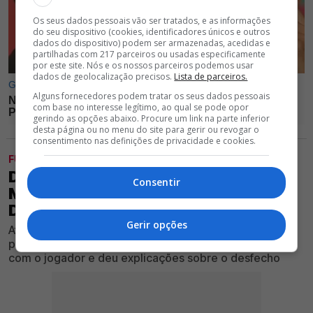
Os seus dados pessoais vão ser tratados, e as informações
do seu dispositivo (cookies, identificadores únicos e outros
dados do dispositivo) podem ser armazenadas, acedidas e
partilhadas com 217 parceiros ou usadas especificamente
por este site. Nós e os nossos parceiros podemos usar
dados de geolocalização precisos.
Lista de parceiros.
Alguns fornecedores podem tratar os seus dados pessoais
com base no interesse legítimo, ao qual se pode opor
gerindo as opções abaixo. Procure um link na parte inferior
desta página ou no menu do site para gerir ou revogar o
consentimento nas definições de privacidade e cookies.
FUTEBOL
DÍNAMO BUCARESTE DESISTE DE
Consentir
MÉDIO CRIATIVO DO BENFICA DEPOIS
DE "INTERAÇÃO NÃO POSITIVA"
Gerir opções
Atleta da equipa encarnada estava com saída
preparada, mas clube romeno não chegou a acordo
com o jogador e deu explicações sobre o desfecho