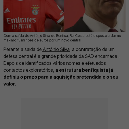
Com a saída de António Silva do Benfica, Rui Costa está disposto a dar no
01 Ago 2026 | 10:04 |
0
máximo 15 milhões de euros por um novo central
Perante a saída de
António Silva
, a contratação de um
defesa central é a grande prioridade da SAD encarnada .
Depois de identificados vários nomes e efetuados
contactos exploratórios,
a estrutura benfiquista já
definiu o prazo para a aquisição pretendida e o seu
valor
.