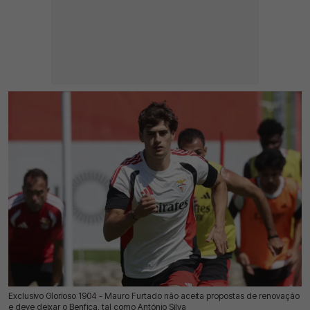
Exclusivo Glorioso 1904 - Mauro Furtado não aceita propostas de renovação
15 Jul 2026 | 03:00 |
0
e deve deixar o Benfica, tal como António Silva