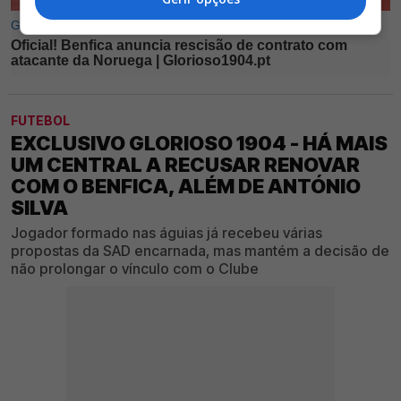
FUTEBOL
EXCLUSIVO GLORIOSO 1904 - HÁ MAIS
UM CENTRAL A RECUSAR RENOVAR
COM O BENFICA, ALÉM DE ANTÓNIO
SILVA
Jogador formado nas águias já recebeu várias
propostas da SAD encarnada, mas mantém a decisão de
não prolongar o vínculo com o Clube