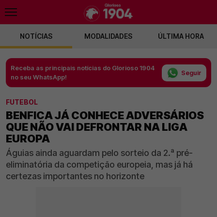
NOTÍCIAS
MODALIDADES
ÚLTIMA HORA
Receba as principais notícias do Glorioso 1904
Seguir
no seu WhatsApp!
FUTEBOL
BENFICA JÁ CONHECE ADVERSÁRIOS
QUE NÃO VAI DEFRONTAR NA LIGA
EUROPA
Águias ainda aguardam pelo sorteio da 2.ª pré-
eliminatória da competição europeia, mas já há
certezas importantes no horizonte