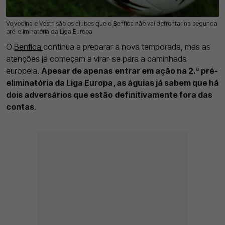
Vojvodina e Vestri são os clubes que o Benfica não vai defrontar na segunda
16 Jun 2026 | 17:02 |
0
pré-eliminatória da Liga Europa
O
Benfica
continua a preparar a nova temporada, mas as
atenções já começam a virar-se para a caminhada
europeia.
Apesar de apenas entrar em ação na 2.ª pré-
eliminatória da Liga Europa, as águias já sabem que há
dois adversários que estão definitivamente fora das
contas
.