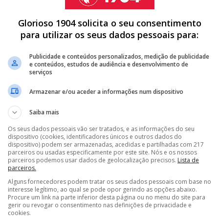
Glorioso 1904 solicita o seu consentimento
para utilizar os seus dados pessoais para:
status/1591717509090230272?s=20&t=SG147veC4G53h-
Publicidade e conteúdos personalizados, medição de publicidade
e conteúdos, estudos de audiência e desenvolvimento de
serviços
Armazenar e/ou aceder a informações num dispositivo
Saiba mais
A DE MÉDIO DO BENFICA PARA GUIMARÃES
Os seus dados pessoais vão ser tratados, e as informações do seu
DE MARCO SILVA E PRETENDE LEVAR ALVO DO BENFICA PARA
dispositivo (cookies, identificadores únicos e outros dados do
dispositivo) podem ser armazenadas, acedidas e partilhadas com 217
parceiros ou usadas especificamente por este site. Nós e os nossos
DO BENFICA E OBRIGA MARCO SILVA A PROCURAR OUTRA
parceiros podemos usar dados de geolocalização precisos.
Lista de
parceiros.
Alguns fornecedores podem tratar os seus dados pessoais com base no
<
>
interesse legítimo, ao qual se pode opor gerindo as opções abaixo.
Procure um link na parte inferior desta página ou no menu do site para
gerir ou revogar o consentimento nas definições de privacidade e
or das encarnadas (
Saiba mais aqui
), a formação da Luz
cookies.