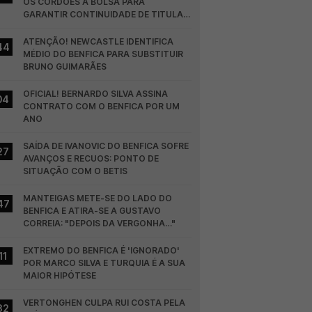
OS CORDÕES À BOLSA PARA 
GARANTIR CONTINUIDADE DE TITULAR 
NO BENFICA
ATENÇÃO! NEWCASTLE IDENTIFICA 
44
MÉDIO DO BENFICA PARA SUBSTITUIR 
BRUNO GUIMARÃES
OFICIAL! BERNARDO SILVA ASSINA 
04
CONTRATO COM O BENFICA POR UM 
ANO
SAÍDA DE IVANOVIC DO BENFICA SOFRE 
27
AVANÇOS E RECUOS: PONTO DE 
SITUAÇÃO COM O BETIS
MANTEIGAS METE-SE DO LADO DO 
47
BENFICA E ATIRA-SE A GUSTAVO 
CORREIA: "DEPOIS DA VERGONHA…"
EXTREMO DO BENFICA É 'IGNORADO' 
11
POR MARCO SILVA E TURQUIA É A SUA 
MAIOR HIPÓTESE
VERTONGHEN CULPA RUI COSTA PELA 
32