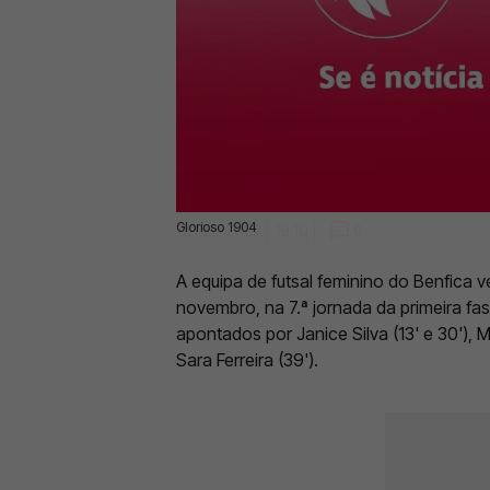
Glorioso 1904
12 Nov 2022 | 19:10 |
0
A equipa de futsal feminino do Benfica
novembro, na 7.ª jornada da primeira fa
apontados por Janice Silva (13' e 30'), Ma
Sara Ferreira (39').