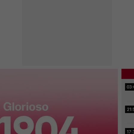
03:
21:
17: