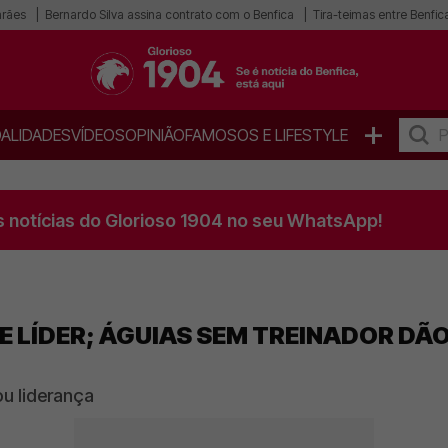
arães
Bernardo Silva assina contrato com o Benfica
Tira-teimas entre Benfica
+
ALIDADES
VÍDEOS
OPINIÃO
FAMOSOS E LIFESTYLE
s notícias do Glorioso 1904 no seu WhatsApp!
E LÍDER; ÁGUIAS SEM TREINADOR DÃO
u liderança