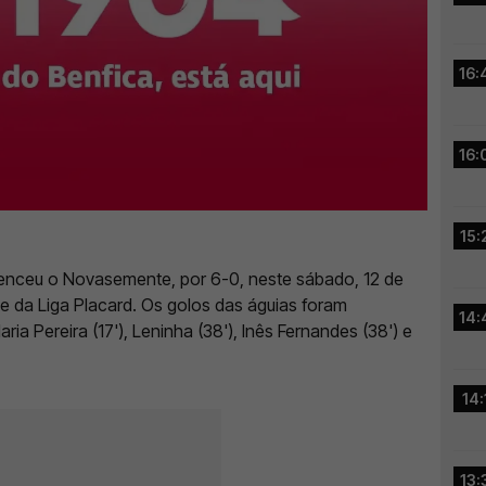
16:
16:
15:
 venceu o Novasemente, por 6-0, neste sábado, 12 de
se da Liga Placard. Os golos das águias foram
14:
ria Pereira (17'), Leninha (38'), Inês Fernandes (38') e
14:
13: