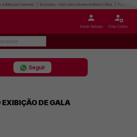
 e Betis por Ivanovic
Exclusivo - Dahl não convence Marco Silva
Turquia po
Iniciar Sessão
Criar Conta
Seguir
 EXIBIÇÃO DE GALA