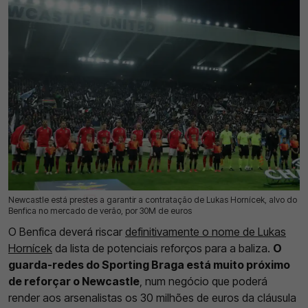
Newcastle está prestes a garantir a contratação de Lukas Hornícek, alvo do
30 Jul 2026 | 11:14 |
0
Benfica no mercado de verão, por 30M de euros
O Benfica deverá riscar
definitivamente o nome de Lukas
Hornícek
da lista de potenciais reforços para a baliza.
O
guarda-redes do Sporting Braga está muito próximo
de reforçar o Newcastle
, num negócio que poderá
render aos arsenalistas os 30 milhões de euros da cláusula