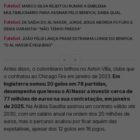
Futebol.
MARCO SILVA REJEITOU RUMAR A EMBLEMA
MULTIMILIONÁRIO PARA ASSINAR PELO BENFICA; SAIBA QUAL
Futebol.
DE SAÍDA DO AL NASSR, JORGE JESUS ABORDA FUTURO E
DEIXA GARANTIA: “NÃO TENHO PRESSA”
Futebol.
JOÃO FÉLIX LANÇA FRASE ESTRANHA LONGE DO BENFICA:
"O AL NASSR É PEQUENO"
<
>
Antes disso, o colombiano brilhou no Aston Villa, clube que
o contratou ao Chicago Fire em janeiro de 2023.
Em
Inglaterra somou 20 golos em 78 partidas,
desempenho que levou o Al Nassr a investir cerca de
77 milhões de euros na sua contratação, em janeiro
de 2025
. Na Arábia Saudita assinou um contrato válido até
2030, com um salário anual na ordem dos 20 milhões de
euros, mas o percurso acabou por ficar aquém das
expetativas, apesar dos 12 golos em 18 jogos.