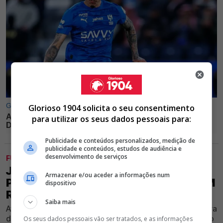
Glorioso 1904 solicita o seu consentimento
para utilizar os seus dados pessoais para:
Publicidade e conteúdos personalizados, medição de
publicidade e conteúdos, estudos de audiência e
desenvolvimento de serviços
FUTEBOL
JHON DURÁN É O AVANÇADO
Armazenar e/ou aceder a informações num
PRETENDIDO PELO BENFICA, MAS TEM
dispositivo
REGISTO DE GOLOS PREOCUPANTE
Saiba mais
Avançado internacional colombiano interessa à estrutura
do Clube encarnado e pode chegar por empréstimo do
Os seus dados pessoais vão ser tratados, e as informações