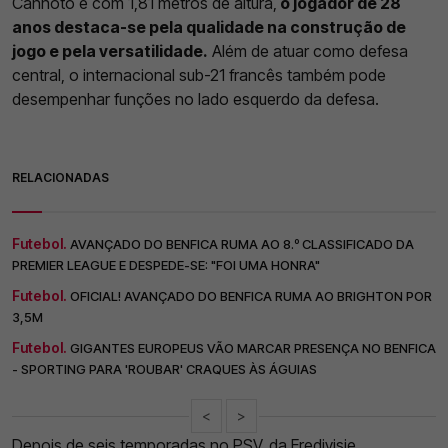
Canhoto e com 1,81 metros de altura,
o jogador de 28
anos destaca-se pela qualidade na construção de
jogo e pela versatilidade.
Além de atuar como defesa
central, o internacional sub-21 francês também pode
desempenhar funções no lado esquerdo da defesa.
RELACIONADAS
Futebol.
AVANÇADO DO BENFICA RUMA AO 8.º CLASSIFICADO DA
PREMIER LEAGUE E DESPEDE-SE: "FOI UMA HONRA"
Futebol.
OFICIAL! AVANÇADO DO BENFICA RUMA AO BRIGHTON POR
3,5M
Futebol.
GIGANTES EUROPEUS VÃO MARCAR PRESENÇA NO BENFICA
- SPORTING PARA 'ROUBAR' CRAQUES ÀS ÁGUIAS
<
>
Depois de seis temporadas no PSV, da Eredivisie,