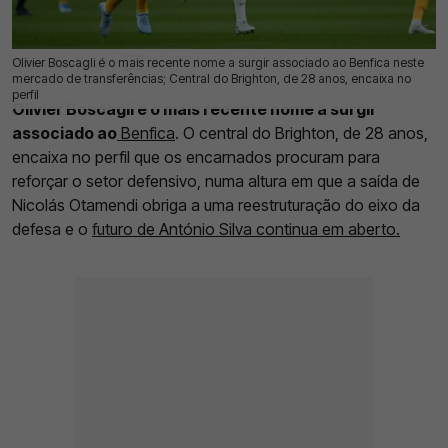
Olivier Boscagli é o mais recente nome a surgir associado ao Benfica neste
16 Jun 2026 | 11:23 |
0
mercado de transferências; Central do Brighton, de 28 anos, encaixa no
perfil
Olivier Boscagli é o mais recente nome a surgir
associado ao
Benfica
. O central do Brighton, de 28 anos,
encaixa no perfil que os encarnados procuram para
reforçar o setor defensivo, numa altura em que a saída de
Nicolás Otamendi obriga a uma reestruturação do eixo da
defesa e o
futuro de António Silva continua em aberto.