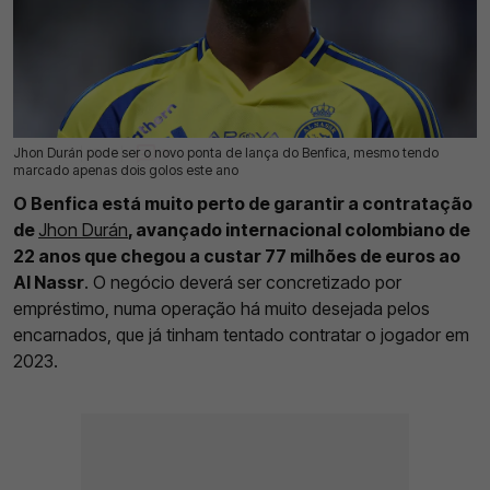
Jhon Durán pode ser o novo ponta de lança do Benfica, mesmo tendo
17 Jul 2026 | 09:47 |
0
marcado apenas dois golos este ano
O Benfica está muito perto de garantir a contratação
de
Jhon Durán
, avançado internacional colombiano de
22 anos que chegou a custar 77 milhões de euros ao
Al Nassr
. O negócio deverá ser concretizado por
empréstimo, numa operação há muito desejada pelos
encarnados, que já tinham tentado contratar o jogador em
2023.