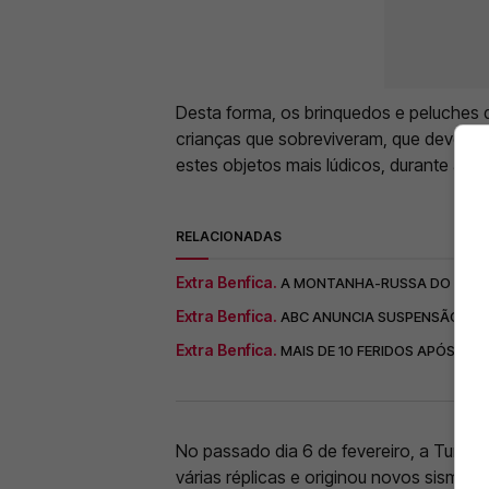
Desta forma, os brinquedos e peluches 
crianças que sobreviveram, que deverão
estes objetos mais lúdicos, durante a tra
RELACIONADAS
Extra Benfica.
A MONTANHA-RUSSA DO BENFI
Extra Benfica.
ABC ANUNCIA SUSPENSÃO DE 
Extra Benfica.
MAIS DE 10 FERIDOS APÓS CO
No passado dia 6 de fevereiro, a Turqui
várias réplicas e originou novos sismos