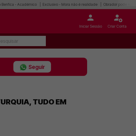
r o Benfica - Académico
Exclusivo - Mora não é realidade
Obrador pode ruma
Iniciar Sessão
Criar Conta
Seguir
TURQUIA, TUDO EM