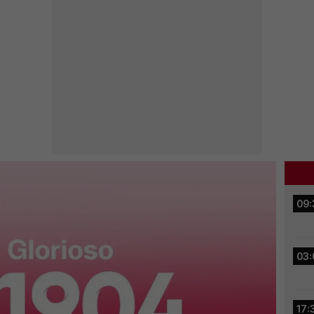
09:
03:
17: