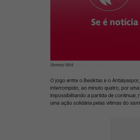
Glorioso 1904
27 Fev 2023 | 14:34 |
0
O jogo entre o Besiktas e o Antalyaspor,
interrompido, ao minuto quatro, por um
impossibilitando a partida de continuar,
uma ação solidária pelas vítimas do sismo