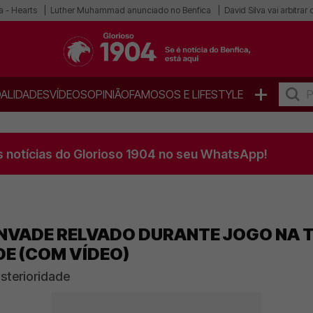
a - Hearts
Luther Muhammad anunciado no Benfica
David Silva vai arbitra
+
ALIDADES
VÍDEOS
OPINIÃO
FAMOSOS E LIFESTYLE
s notícias do Glorioso 1904 no seu WhatsApp!
INVADE RELVADO DURANTE JOGO NA 
E (COM VÍDEO)
sterioridade