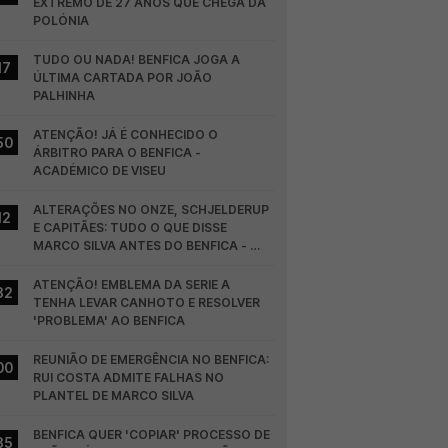
EXTREMO DE 27 ANOS QUE CHEGA DA 
POLÓNIA
TUDO OU NADA! BENFICA JOGA A 
17
ÚLTIMA CARTADA POR JOÃO 
PALHINHA
ATENÇÃO! JÁ É CONHECIDO O 
50
ÁRBITRO PARA O BENFICA - 
ACADÉMICO DE VISEU
ALTERAÇÕES NO ONZE, SCHJELDERUP 
12
E CAPITÃES: TUDO O QUE DISSE 
MARCO SILVA ANTES DO BENFICA - 
HEARTS
ATENÇÃO! EMBLEMA DA SERIE A 
32
TENHA LEVAR CANHOTO E RESOLVER 
'PROBLEMA' AO BENFICA
REUNIÃO DE EMERGÊNCIA NO BENFICA: 
00
RUI COSTA ADMITE FALHAS NO 
PLANTEL DE MARCO SILVA
BENFICA QUER 'COPIAR' PROCESSO DE 
35