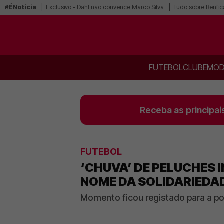
#ÉNotícia
Exclusivo - Dahl não convence Marco Silva
Tudo sobre Benfic
FUTEBOL
CLUBE
MOD
Receba as principai
FUTEBOL
‘CHUVA’ DE PELUCHES 
NOME DA SOLIDARIEDAD
Momento ficou registado para a po