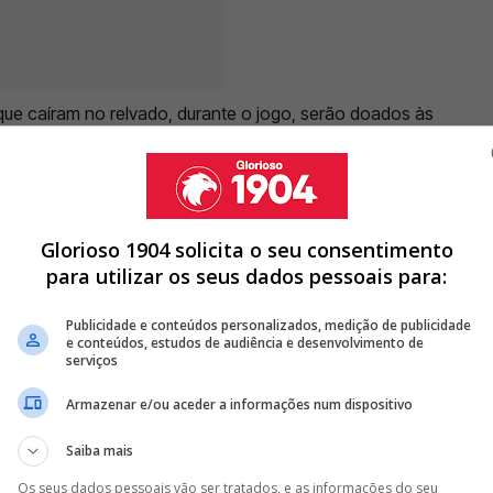
que caíram no relvado, durante o jogo, serão doados às
 ter ficado sem os seus pertences pessoais e sem
gédia.
Glorioso 1904 solicita o seu consentimento
para utilizar os seus dados pessoais para:
CA: DO DESPEDIMENTO DE LAGE AO REGRESSO DE MOURINHO
JIMMY KIMMEL APÓS COMENTÁRIOS EM DIRETO
Publicidade e conteúdos personalizados, medição de publicidade
e conteúdos, estudos de audiência e desenvolvimento de
LISÃO ENTRE DOIS COMBOIOS NO ALGARVE
serviços
<
>
Armazenar e/ou aceder a informações num dispositivo
Saiba mais
a e a Síria foram abaladas por um sismo — que já teve
 — havendo mais de 50 mil vítimas mortais.
Os seus dados pessoais vão ser tratados, e as informações do seu