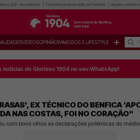
obre o SLB - Académico
Fenerbahçe envia 50M por Pavlidis
Bayern admite n
+
ALIDADES
VÍDEOS
OPINIÃO
FAMOSOS E LIFESTYLE
s notícias do Glorioso 1904 no seu WhatsApp!
RASAS', EX TÉCNICO DO BENFICA 'AP
DA NAS COSTAS, FOI NO CORAÇÃO"
viu com bons olhos as declarações polémicas do médio