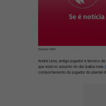
Glorioso 1904
16 Mar 2024 | 18:18 |
0
André Lima, antigo jogador e técnico de 
que está no assunto do dia (saiba mais
comportamento do jogador do plantel d