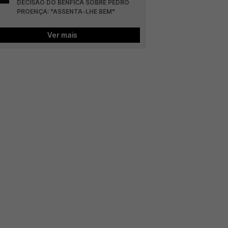
DECISÃO DO BENFICA SOBRE PEDRO 
PROENÇA: "ASSENTA-LHE BEM"
Ver mais