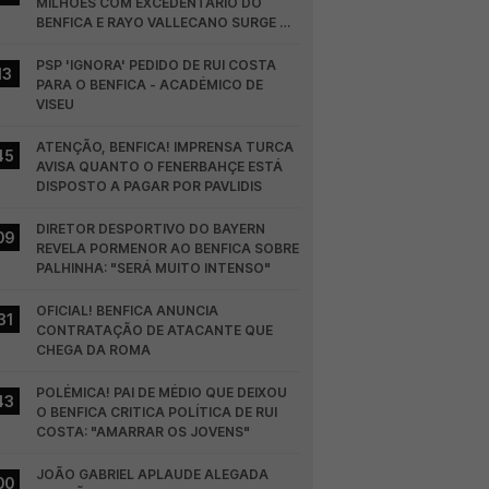
MILHÕES COM EXCEDENTÁRIO DO 
BENFICA E RAYO VALLECANO SURGE NA 
CORRIDA
PSP 'IGNORA' PEDIDO DE RUI COSTA 
13
PARA O BENFICA - ACADÉMICO DE 
VISEU
ATENÇÃO, BENFICA! IMPRENSA TURCA 
45
AVISA QUANTO O FENERBAHÇE ESTÁ 
DISPOSTO A PAGAR POR PAVLIDIS
DIRETOR DESPORTIVO DO BAYERN 
09
REVELA PORMENOR AO BENFICA SOBRE 
PALHINHA: "SERÁ MUITO INTENSO"
OFICIAL! BENFICA ANUNCIA 
31
CONTRATAÇÃO DE ATACANTE QUE 
CHEGA DA ROMA
POLÉMICA! PAI DE MÉDIO QUE DEIXOU 
43
O BENFICA CRITICA POLÍTICA DE RUI 
COSTA: "AMARRAR OS JOVENS"
JOÃO GABRIEL APLAUDE ALEGADA 
00