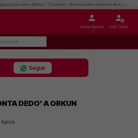
egociações com o Benfica
Exclusivo - Benfica atento a Mathias de Amorim
Iniciar Sessão
Criar Conta
Seguir
ONTA DEDO' A ORKUN
 turco