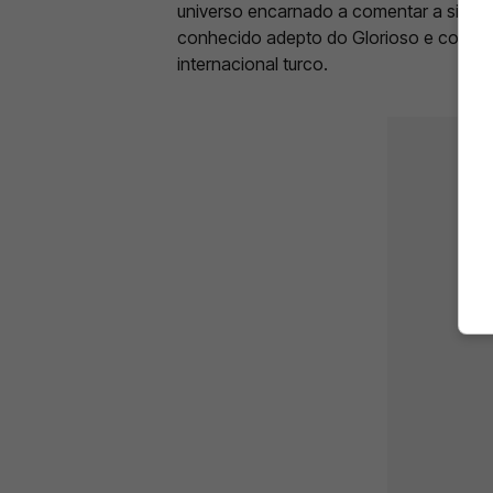
universo encarnado a comentar a situaç
conhecido adepto do Glorioso e comenta
internacional turco.