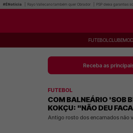
#ÉNotícia
Rayo Vallecano também quer Obrador
PSP deixa garantias s
FUTEBOL
CLUBE
MOD
Receba as principai
FUTEBOL
COM BALNEÁRIO 'SOB B
KOKÇU: "NÃO DEU FACA
Antigo rosto dos encarnados não 