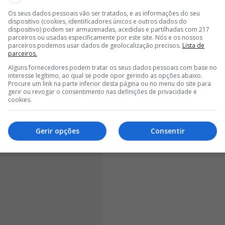
ão que envolve o jogador das águias. Tiago Godinho,
Os seus dados pessoais vão ser tratados, e as informações do seu
dor do nosso Jornal, criticou as palavras do
dispositivo (cookies, identificadores únicos e outros dados do
dispositivo) podem ser armazenadas, acedidas e partilhadas com 217
parceiros ou usadas especificamente por este site. Nós e os nossos
parceiros podemos usar dados de geolocalização precisos.
Lista de
parceiros.
Alguns fornecedores podem tratar os seus dados pessoais com base no
interesse legítimo, ao qual se pode opor gerindo as opções abaixo.
Procure um link na parte inferior desta página ou no menu do site para
gerir ou revogar o consentimento nas definições de privacidade e
cookies.
Gerir opções
Consentir