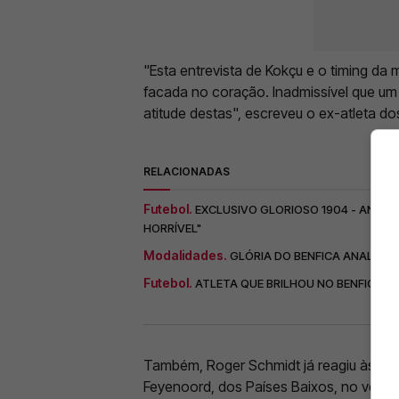
"Esta entrevista de Kokçu e o timing d
facada no coração. Inadmissível que um
atitude destas", escreveu o ex-atleta do
RELACIONADAS
Futebol.
EXCLUSIVO GLORIOSO 1904 - ANDRÉ L
HORRÍVEL"
Modalidades.
GLÓRIA DO BENFICA ANALISA
Futebol.
ATLETA QUE BRILHOU NO BENFICA 
Também, Roger Schmidt já reagiu às de
Feyenoord, dos Países Baixos, no verão