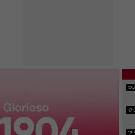
03:
17:
16: