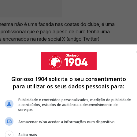
a mesma não é uma facada nas costas do clube, é uma
 profissional que é pago a peso de ouro tenha uma
s encarnados na rede social X (antigo Twitter).
IMA 'RASGA' ÉPOCA DO BENFICA E ATIRA: "O FINAL FOI
Glorioso 1904 solicita o seu consentimento
para utilizar os seus dados pessoais para:
 MAU MOMENTO DO SPORTING E ATIRA: "ACABOU A HEGEMONIA"
ASSUME NOVO DESAFIO EM PORTUGAL: “ORGULHO”
Publicidade e conteúdos personalizados, medição de publicidade
e conteúdos, estudos de audiência e desenvolvimento de
serviços
<
>
Armazenar e/ou aceder a informações num dispositivo
clarações polémicas do médio proveniente do
 (saiba mais
AQUI
). André Lima não foi o único rosto do
Saiba mais