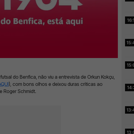
16:
15:
15:
futsal do Benfica, não viu a entrevista de Orkun Kokçu,
AQUI
), com bons olhos e deixou duras críticas ao
14:
e Roger Schmidt.
13:
13: