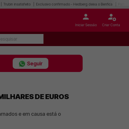
Trubin insatisfeito
Exclusivo confirmado - Hedberg deixa o Benfica
Palhin
Iniciar Sessão
Criar Conta
Seguir
 MILHARES DE EUROS
arnados e em causa está o