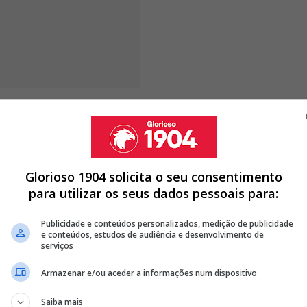
que a Arguida, como se justificou anteriormente,
endiam e as respetivas proibições,
agiu com
clube especialmente experiente e qualificado"
,
icado.
Glorioso 1904 solicita o seu consentimento
para utilizar os seus dados pessoais para:
Publicidade e conteúdos personalizados, medição de publicidade
RTING; ENCARNADOS SÃO OS MAIS PENALIZADOS
e conteúdos, estudos de audiência e desenvolvimento de
serviços
SPORTING, CARLOS MONTEIRO PROVOCA EX BENFICA: "AQUI É
Armazenar e/ou aceder a informações num dispositivo
JOGO DE LOUCOS E SAGRA-SE BICAMPEÃO NACIONAL DE
Saiba mais