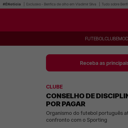
#ÉNotícia
Exclusivo - Benfica de olho em Vladimir Silva
Tudo sobre Benf
FUTEBOL
CLUBE
MOD
Receba as principai
CLUBE
CONSELHO DE DISCIPLI
POR PAGAR
Organismo do futebol português at
confronto com o Sporting