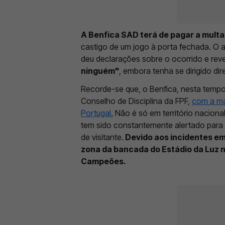
A Benfica SAD terá de pagar a multa
castigo de um jogo à porta fechada. O a
deu declarações sobre o ocorrido e rev
ninguém"
, embora tenha se dirigido dir
Recorde-se que, o Benfica, nesta tempor
Conselho de Disciplina da FPF,
com a mai
Portugal.
Não é só em território naciona
tem sido constantemente alertado par
de visitante.
Devido aos incidentes em
zona da bancada do Estádio da Luz n
Campeões.