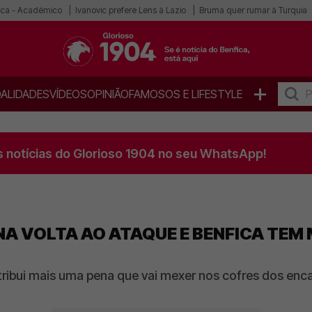
ica - Académico
Ivanovic prefere Lens à Lazio
Bruma quer rumar à Turquia
+
ALIDADES
VÍDEOS
OPINIÃO
FAMOSOS E LIFESTYLE
s notícias do Glorioso 1904 no seu WhatsApp!
NA VOLTA AO ATAQUE E BENFICA TEM
ribui mais uma pena que vai mexer nos cofres dos enc