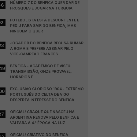
NÚMERO 7 DO BENFICA QUER DAR DE 
46
FROSQUES E JOGAR NA TURQUIA
FUTEBOLISTA ESTÁ DESCONTENTE E 
02
PEDIU PARA SAIR DO BENFICA, MAS 
NINGUÉM O QUER
JOGADOR DO BENFICA RECUSA RUMAR 
23
A ROMA E PREFERE ASSINAR PELO 
VICE-CAMPEÃO FRANCÊS
BENFICA - ACADÉMICO DE VISEU: 
49
TRANSMISSÃO, ONZE PROVÁVEL, 
HORÁRIOS E…
EXCLUSIVO GLORIOSO 1904 - EXTREMO 
00
PORTUGUÊS DO CELTA DE VIGO 
DESPERTA INTERESSE DO BENFICA
OFICIAL! CRAQUE QUE NASCEU NA 
27
ARGENTINA RENOVA PELO BENFICA E 
VAI PARA A 4.ª ÉPOCA NA LUZ
OFICIAL! CRIATIVO DO BENFICA 