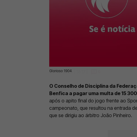
Glorioso 1904
03 Jul 2025 | 18:17 |
0
O Conselho de Disciplina da Federa
Benfica a pagar uma multa de 15 300
após o apito final do jogo frente ao Spo
campeonato, que resultou na entrada de
que se dirigiu ao árbitro João Pinheiro.