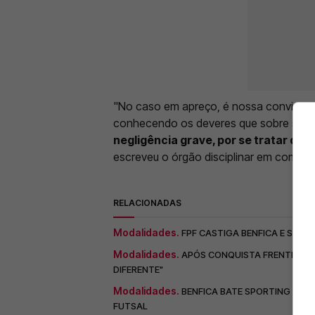
"No caso em apreço, é nossa convicção 
conhecendo os deveres que sobre si imp
negligência grave, por se tratar de 
escreveu o órgão disciplinar em comun
RELACIONADAS
Modalidades.
FPF CASTIGA BENFICA E SPO
Modalidades.
APÓS CONQUISTA FRENTE AO 
DIFERENTE"
Modalidades.
BENFICA BATE SPORTING EM 
FUTSAL