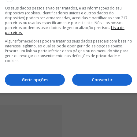
Os seus dados pessoais vão ser tratados, e as informações do seu
<
>
dispositivo (cookies, identificadores únicos e outros dados do
dispositivo) podem ser armazenadas, acedidas e partilhadas com 217
parceiros ou usadas especificamente por este site. Nós e os nossos
ou, ainda, que, o Benfica tem vindo a ser condenado,
parceiros podemos usar dados de geolocalização precisos.
Lista de
amento incorreto dos adeptos, sobretudo pelo uso de
parceiros.
rne às exigências de prevenção especial ou
Alguns fornecedores podem tratar os seus dados pessoais com base no
 elevadas quanto à arguida dado o elevado
interesse legítimo, ao qual se pode opor gerindo as opções abaixo.
Procure um link na parte inferior desta página ou no menu do site para
 em julgado cometidas nesta mesma época.
gerir ou revogar o consentimento nas definições de privacidade e
 por idêntica violação de deveres quanto à segurança
cookies.
especial o constante de fls. 65 a 69), transitadas em
, inexiste alguma condenação pelo mesmo ilícito não
Gerir opções
Consentir
ão se verifica a circunstância agravante de