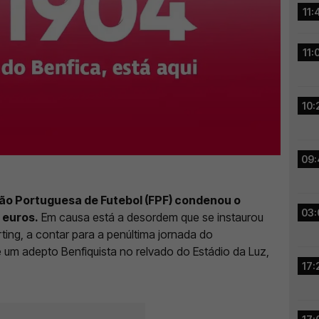
11:
11:
10:
09:
ção Portuguesa de Futebol (FPF) condenou o
03:
 euros.
Em causa está a desordem que se instaurou
rting, a contar para a penúltima jornada do
 um adepto Benfiquista no relvado do Estádio da Luz,
17: