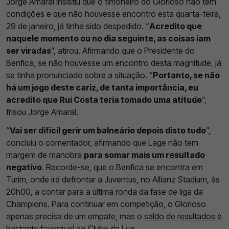
Jorge Amaral insistiu que o timoneiro do Glorioso não tem
condições e que não houvesse encontro esta quarta-feira,
29 de janeiro, já tinha sido despedido. “
Acredito que
naquele momento ou no dia seguinte, as coisas iam
ser viradas
”, atirou. Afirmando que o Presidente do
Benfica, se não houvesse um encontro desta magnitude, já
se tinha pronunciado sobre a situação. “
Portanto, se não
há um jogo deste cariz, de tanta importância, eu
acredito que Rui Costa teria tomado uma atitude
”,
frisou Jorge Amaral.
“
Vai ser difícil gerir um balneário depois disto tudo
”,
concluiu o comentador, afirmando que Lage não tem
margem de manobra
para somar mais um resultado
negativo
. Recorde-se, que o Benfica se encontra em
Turim, onde irá defrontar a Juventus, no Allianz Stadium, às
20h00, a contar para a última ronda da fase de liga da
Champions. Para continuar em competição, o Glorioso
apenas precisa de um empate, mas o
saldo de resultados é
bastante favorável
ao Clube da Luz.