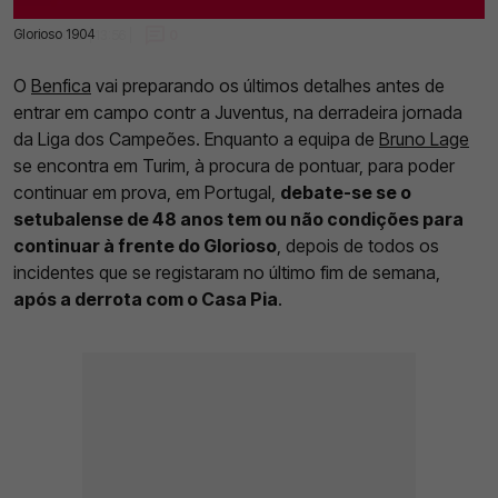
Glorioso 1904
29 Jan 2025 | 13:56 |
0
O
Benfica
vai preparando os últimos detalhes antes de
entrar em campo contr a Juventus, na derradeira jornada
da Liga dos Campeões. Enquanto a equipa de
Bruno Lage
se encontra em Turim, à procura de pontuar, para poder
continuar em prova, em Portugal,
debate-se se o
setubalense de 48 anos tem ou não condições para
continuar à frente do Glorioso
, depois de todos os
incidentes que se registaram no último fim de semana,
após a derrota com o Casa Pia
.