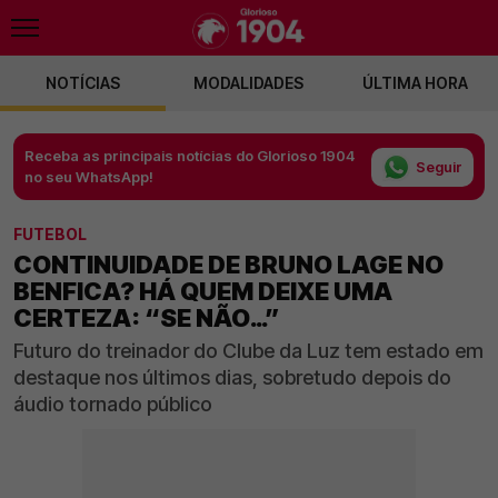
NOTÍCIAS
MODALIDADES
ÚLTIMA HORA
Receba as principais notícias do Glorioso 1904
Seguir
no seu WhatsApp!
FUTEBOL
CONTINUIDADE DE BRUNO LAGE NO
BENFICA? HÁ QUEM DEIXE UMA
CERTEZA: “SE NÃO…”
Futuro do treinador do Clube da Luz tem estado em
destaque nos últimos dias, sobretudo depois do
áudio tornado público