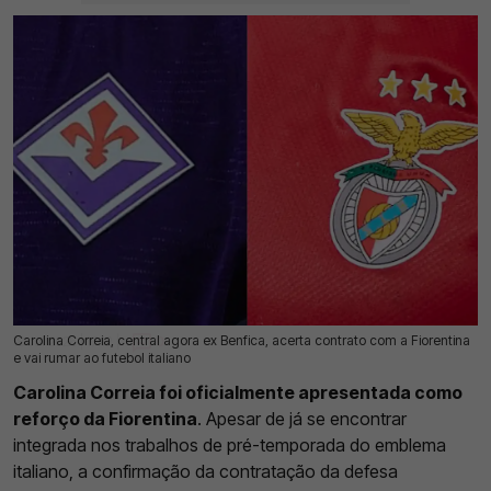
Carolina Correia, central agora ex Benfica, acerta contrato com a Fiorentina
18 Jul 2026 | 17:12 |
0
e vai rumar ao futebol italiano
Carolina Correia foi oficialmente apresentada como
reforço da Fiorentina
. Apesar de já se encontrar
integrada nos trabalhos de pré-temporada do emblema
italiano, a confirmação da contratação da defesa