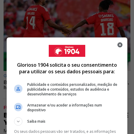
Glorioso 1904 solicita o seu consentimento
para utilizar os seus dados pessoais para:
Publicidade e conteúdos personalizados, medição de
publicidade e conteúdos, estudos de audiência e
desenvolvimento de serviços
Armazenar e/ou aceder a informações num
FUTEBOL
dispositivo
BENFICA NEGOCIA CONTRATAÇÃO DE
YVES BISSOUMA
Saiba mais
Médio que esteve nos ingleses do Tottenham entra na
Os seus dados pessoais vão ser tratados, e as informações