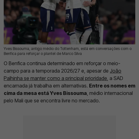
Yves Bissouma, antigo médio do Tottenham, está em conversações com o
18 Jul 2026 | 17:37 |
0
Benfica para reforçar o plantel de Marco Silva
O Benfica continua determinado em reforçar o meio-
campo para a temporada 2026/27 e, apesar de
João
Palhinha se manter como a principal prioridade
, a SAD
encarnada já trabalha em alternativas.
Entre os nomes em
cima da mesa está Yves Bissouma
, médio internacional
pelo Mali que se encontra livre no mercado.