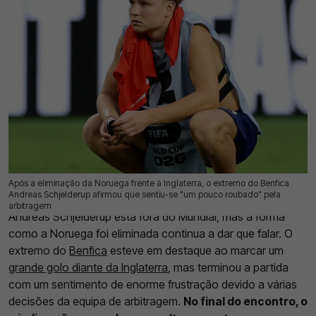
Após a eliminação da Noruega frente à Inglaterra, o extremo do Benfica
12 Jul 2026 | 17:17 |
0
Andreas Schjelderup afirmou que sentiu-se "um pouco roubado" pela
arbitragem
Andreas Schjelderup está fora do Mundial, mas a forma
como a Noruega foi eliminada continua a dar que falar. O
extremo do
Benfica
esteve em destaque ao marcar um
grande golo diante da Inglaterra
, mas terminou a partida
com um sentimento de enorme frustração devido a várias
decisões da equipa de arbitragem.
No final do encontro, o