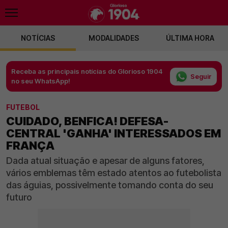
NOTÍCIAS
MODALIDADES
ÚLTIMA HORA
Receba as principais notícias do Glorioso 1904
Seguir
no seu WhatsApp!
FUTEBOL
CUIDADO, BENFICA! DEFESA-
CENTRAL 'GANHA' INTERESSADOS EM
FRANÇA
Dada atual situação e apesar de alguns fatores,
vários emblemas têm estado atentos ao futebolista
das águias, possivelmente tomando conta do seu
futuro