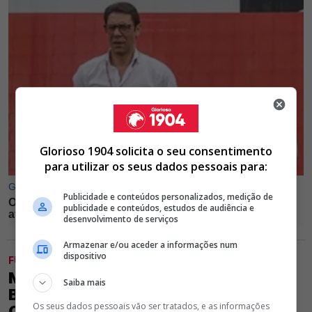
Glorioso 1904 solicita o seu consentimento
para utilizar os seus dados pessoais para:
Publicidade e conteúdos personalizados, medição de
publicidade e conteúdos, estudos de audiência e
desenvolvimento de serviços
Armazenar e/ou aceder a informações num
dispositivo
FUTEBOL
MÁ NOTÍCIA! EXCEDENTÁRIO DO
Saiba mais
BENFICA VÊ PORTA FECHAR-SE E RUI
Os seus dados pessoais vão ser tratados, e as informações
COSTA PERDE 9 MILHÕES