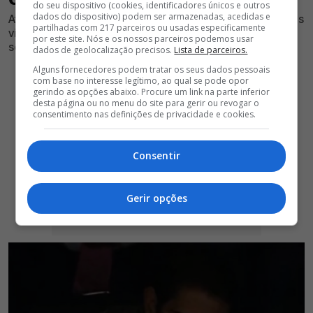
do seu dispositivo (cookies, identificadores únicos e outros
dados do dispositivo) podem ser armazenadas, acedidas e
Atleta continua à procura de um novo rumo e as palavras
partilhadas com 217 parceiros ou usadas especificamente
vindas de dirigente trouxeram um sinal importante
por este site. Nós e os nossos parceiros podemos usar
sobre o futuro
dados de geolocalização precisos.
Lista de parceiros.
Alguns fornecedores podem tratar os seus dados pessoais
com base no interesse legítimo, ao qual se pode opor
gerindo as opções abaixo. Procure um link na parte inferior
desta página ou no menu do site para gerir ou revogar o
consentimento nas definições de privacidade e cookies.
Consentir
Gerir opções