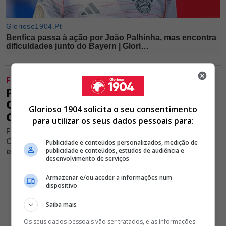
FUTEBOL
POLÉMICA! PAI DE MÉDIO QUE DEIXOU
O BENFICA CRITICA POLÍTICA DE RUI
Glorioso 1904 solicita o seu consentimento
COSTA: "AMARRAR OS JOVENS"
para utilizar os seus dados pessoais para:
Familiar de centro-campista que esteve dois anos no
Clube encarnado deixou fortes declarações sobre a
Publicidade e conteúdos personalizados, medição de
estratégia utilizada no Seixal
publicidade e conteúdos, estudos de audiência e
desenvolvimento de serviços
Armazenar e/ou aceder a informações num
dispositivo
Saiba mais
Os seus dados pessoais vão ser tratados, e as informações