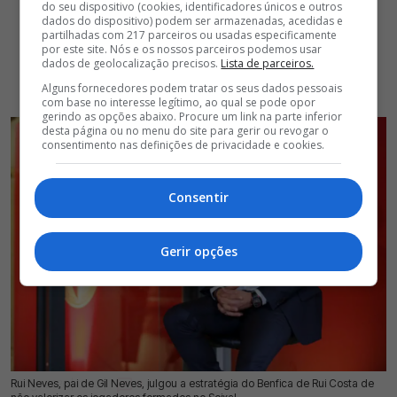
do seu dispositivo (cookies, identificadores únicos e outros
dados do dispositivo) podem ser armazenadas, acedidas e
partilhadas com 217 parceiros ou usadas especificamente
por este site. Nós e os nossos parceiros podemos usar
dados de geolocalização precisos.
Lista de parceiros.
Alguns fornecedores podem tratar os seus dados pessoais
com base no interesse legítimo, ao qual se pode opor
gerindo as opções abaixo. Procure um link na parte inferior
desta página ou no menu do site para gerir ou revogar o
consentimento nas definições de privacidade e cookies.
Consentir
Gerir opções
Rui Neves, pai de Gil Neves, julgou a estratégia do Benfica de Rui Costa de
07 Ago 2026 | 13:43 |
0