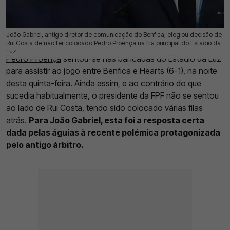
João Gabriel, antigo diretor de comunicação do Benfica, elogiou decisão de
07 Ago 2026 | 13:00 |
0
Rui Costa de não ter colocado Pedro Proença na fila principal do Estádio da
Luz
Pedro Proença
sentou-se nas bancadas do Estádio da Luz
para assistir ao jogo entre Benfica e Hearts (6-1), na noite
desta quinta-feira. Ainda assim, e ao contrário do que
sucedia habitualmente, o presidente da FPF não se sentou
ao lado de Rui Costa, tendo sido colocado várias filas
atrás.
Para João Gabriel, esta foi a resposta certa
dada pelas águias à recente polémica protagonizada
pelo antigo árbitro.