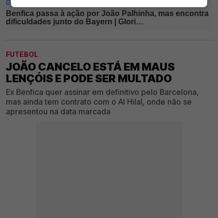
FUTEBOL
JOÃO CANCELO ESTÁ EM MAUS
LENÇÓIS E PODE SER MULTADO
Ex Benfica quer assinar em definitivo pelo Barcelona,
mas ainda tem contrato com o Al Hilal, onde não se
apresentou na data marcada