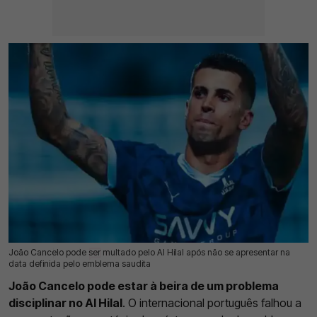
João Cancelo pode ser multado pelo Al Hilal após não se apresentar na
31 Jul 2026 | 13:23 |
0
data definida pelo emblema saudita
João Cancelo pode estar à beira de um problema
disciplinar no Al Hilal
. O internacional português falhou a