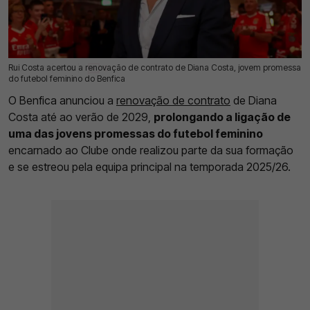
Rui Costa acertou a renovação de contrato de Diana Costa, jovem promessa
09 Jul 2026 | 09:36 |
0
do futebol feminino do Benfica
O Benfica anunciou a
renovação de contrato
de Diana
Costa até ao verão de 2029,
prolongando a ligação de
uma das jovens promessas do futebol feminino
encarnado ao Clube onde realizou parte da sua formação
e se estreou pela equipa principal na temporada 2025/26.