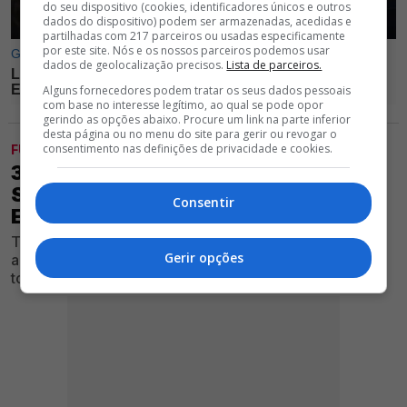
do seu dispositivo (cookies, identificadores únicos e outros
dados do dispositivo) podem ser armazenadas, acedidas e
partilhadas com 217 parceiros ou usadas especificamente
por este site. Nós e os nossos parceiros podemos usar
dados de geolocalização precisos.
Lista de parceiros.
Alguns fornecedores podem tratar os seus dados pessoais
com base no interesse legítimo, ao qual se pode opor
gerindo as opções abaixo. Procure um link na parte inferior
desta página ou no menu do site para gerir ou revogar o
consentimento nas definições de privacidade e cookies.
FUTEBOL
3 JOGADORES DESILUDEM MARCO
SILVA E SÃO DESPROMOVIDOS À
Consentir
EQUIPA B DO BENFICA
Treinador não viu o desempenho esperado dos atletas
Gerir opções
após tê-los consigo durante a pré-época e agora se
tornam opções para Nélson Veríssimo