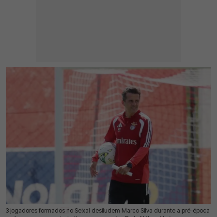
3 jogadores formados no Seixal desiludem Marco Silva durante a pré-época
09 Jul 2026 | 10:02 |
0