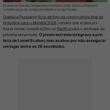
Ficando de fora do Campeonato do Mundo 2026, Gianluca Prestianni
29 Mai 2026 | 16:10 |
0
cumprirá jogos de castigo pelo Benfica na Liga Europa
Gianluca Prestianni
ficou de fora da convocatória final da
Argentina para o Mundial'2026
, cenário que acaba por
trazer novas complicações ao
Benfica
para o arranque da
próxima temporada.
O jovem extremo integrava a pré-
lista de Lionel Scaloni, mas acabou por não assegurar
um lugar entre os 26 escolhidos
.