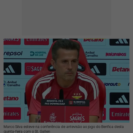
Marco Silva esteve na conferência de antevisão ao jogo do Benfica desta
29 Jul 2026 | 16:18 |
0
quinta-feira com o St. Gallen