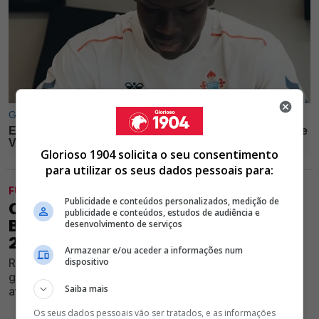
Glorioso 1904 solicita o seu consentimento
para utilizar os seus dados pessoais para:
FUTEBOL
Publicidade e conteúdos personalizados, medição de
OFICIAL! DEFESA CENTRAL DO
publicidade e conteúdos, estudos de audiência e
BENFICA RENOVA CONTRATO ATÉ
desenvolvimento de serviços
2028
Armazenar e/ou aceder a informações num
Rui Costa consegue um acordo com futebolista e
dispositivo
garante a permanência por mais duas temporadas de
Saiba mais
atleta que está há várias épocas no Clube
Os seus dados pessoais vão ser tratados, e as informações