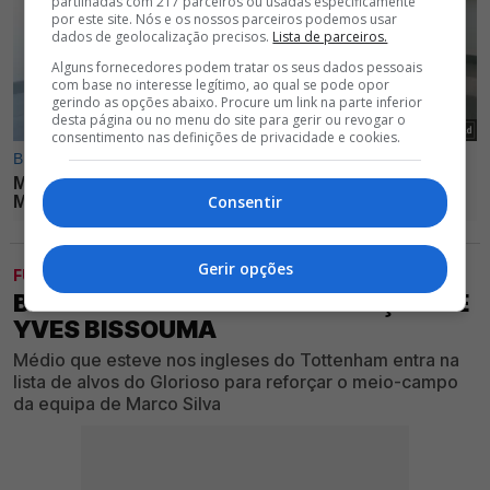
partilhadas com 217 parceiros ou usadas especificamente
por este site. Nós e os nossos parceiros podemos usar
dados de geolocalização precisos.
Lista de parceiros.
Alguns fornecedores podem tratar os seus dados pessoais
com base no interesse legítimo, ao qual se pode opor
gerindo as opções abaixo. Procure um link na parte inferior
desta página ou no menu do site para gerir ou revogar o
consentimento nas definições de privacidade e cookies.
Consentir
Gerir opções
FUTEBOL
BENFICA NEGOCIA CONTRATAÇÃO DE
YVES BISSOUMA
Médio que esteve nos ingleses do Tottenham entra na
lista de alvos do Glorioso para reforçar o meio-campo
da equipa de Marco Silva