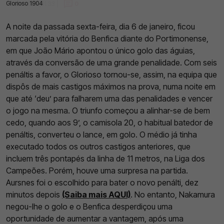
Glorioso 1904
07 Jan 2023 | 11:33 |
0
A noite da passada sexta-feira, dia 6 de janeiro, ficou
marcada pela vitória do Benfica diante do Portimonense,
em que João Mário apontou o único golo das águias,
através da conversão de uma grande penalidade. Com seis
penáltis a favor, o Glorioso tornou-se, assim, na equipa que
dispôs de mais castigos máximos na prova, numa noite em
que até ‘deu’ para falharem uma das penalidades e vencer
o jogo na mesma. O triunfo começou a alinhar-se de bem
cedo, quando aos 9’, o camisola 20, o habitual batedor de
penáltis, converteu o lance, em golo. O médio já tinha
executado todos os outros castigos anteriores, que
incluem três pontapés da linha de 11 metros, na Liga dos
Campeões. Porém, houve uma surpresa na partida.
Aursnes foi o escolhido para bater o novo penálti, dez
minutos depois
(Saiba mais AQUI)
. No entanto, Nakamura
negou-lhe o golo e o Benfica desperdiçou uma
oportunidade de aumentar a vantagem, após uma