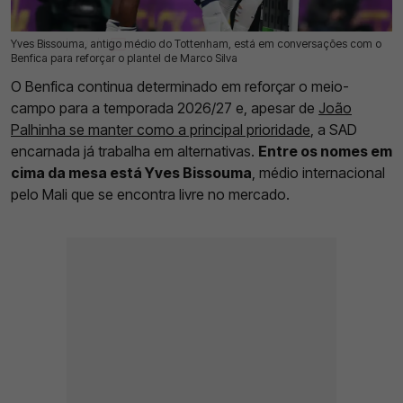
Yves Bissouma, antigo médio do Tottenham, está em conversações com o
18 Jul 2026 | 17:37 |
0
Benfica para reforçar o plantel de Marco Silva
O Benfica continua determinado em reforçar o meio-
campo para a temporada 2026/27 e, apesar de
João
Palhinha se manter como a principal prioridade
, a SAD
encarnada já trabalha em alternativas.
Entre os nomes em
cima da mesa está Yves Bissouma
, médio internacional
pelo Mali que se encontra livre no mercado.