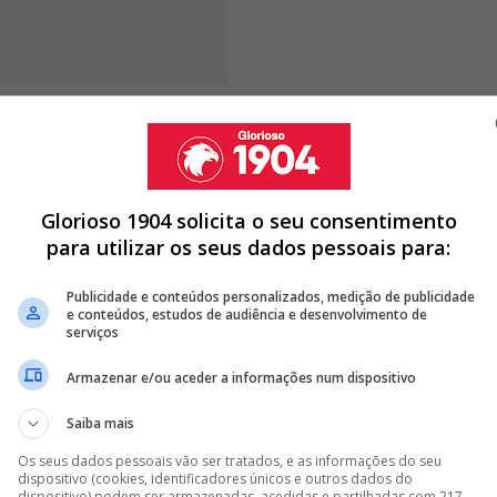
ano e disseram-me que não havia mais espaço na
 não podia alugar casa ou quarto e não sabia o que
isiones, mas o Enzo apareceu e, sem pedir aos pais,
 o central argentino.
Glorioso 1904 solicita o seu consentimento
para utilizar os seus dados pessoais para:
Publicidade e conteúdos personalizados, medição de publicidade
A DE MÉDIO DO BENFICA PARA GUIMARÃES
e conteúdos, estudos de audiência e desenvolvimento de
serviços
DE MARCO SILVA E PRETENDE LEVAR ALVO DO BENFICA PARA
Armazenar e/ou aceder a informações num dispositivo
DO BENFICA E OBRIGA MARCO SILVA A PROCURAR OUTRA
Saiba mais
Os seus dados pessoais vão ser tratados, e as informações do seu
<
>
dispositivo (cookies, identificadores únicos e outros dados do
dispositivo) podem ser armazenadas, acedidas e partilhadas com 217