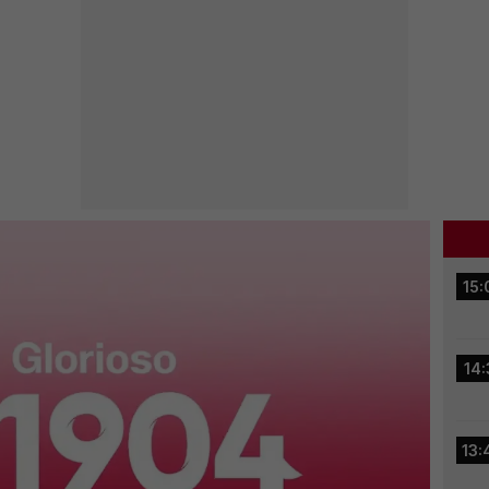
15:
14:
13: