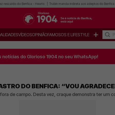
ez rescaldo do Benfica - Hearts
Trubin manda indireta aos adeptos do Benfica
+
ALIDADES
VÍDEOS
OPINIÃO
FAMOSOS E LIFESTYLE
s notícias do Glorioso 1904 no seu WhatsApp!
 ASTRO DO BENFICA: “VOU AGRADECE
e fora de campo. Desta vez, craque demonstra ter um 