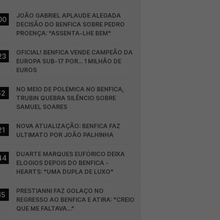
JOÃO GABRIEL APLAUDE ALEGADA 
00
DECISÃO DO BENFICA SOBRE PEDRO 
PROENÇA: "ASSENTA-LHE BEM"
OFICIAL! BENFICA VENDE CAMPEÃO DA 
23
EUROPA SUB-17 POR... 1 MILHÃO DE 
EUROS
NO MEIO DE POLÉMICA NO BENFICA, 
52
TRUBIN QUEBRA SILÊNCIO SOBRE 
SAMUEL SOARES
NOVA ATUALIZAÇÃO: BENFICA FAZ 
21
ULTIMATO POR JOÃO PALHINHA
DUARTE MARQUES EUFÓRICO DEIXA 
44
ELOGIOS DEPOIS DO BENFICA - 
HEARTS: "UMA DUPLA DE LUXO"
PRESTIANNI FAZ GOLAÇO NO 
15
REGRESSO AO BENFICA E ATIRA: "CREIO 
QUE ME FALTAVA…"