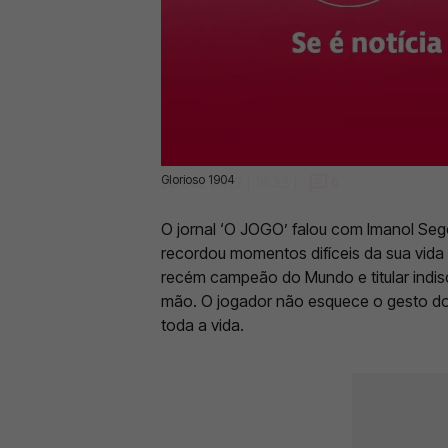
Glorioso 1904
26 Dez 2022 | 16:33 |
0
O jornal ‘O JOGO’ falou com Imanol Sego
recordou momentos difíceis da sua vida
recém campeão do Mundo e titular indisc
mão. O jogador não esquece o gesto do a
toda a vida.