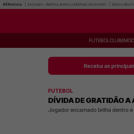
#ÉNotícia
Exclusivo - Benfica atento a Mathias de Amorim
Marco Silva f
FUTEBOL
CLUBE
MOD
Receba as principai
FUTEBOL
DÍVIDA DE GRATIDÃO A
Jogador encarnado brilha dentro 