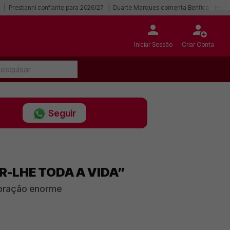
Prestianni confiante para 2026/27
Duarte Marques comenta Benfica - Hear
Iniciar Sessão
Criar Conta
Seguir
R-LHE TODA A VIDA”
coração enorme