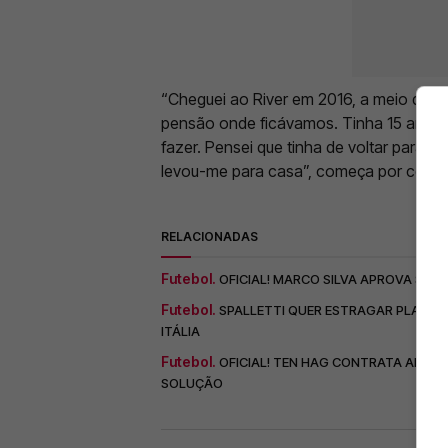
“Cheguei ao River em 2016, a meio do 
pensão onde ficávamos. Tinha 15 anos e
fazer. Pensei que tinha de voltar para M
levou-me para casa”, começa por contar
RELACIONADAS
Futebol.
OFICIAL! MARCO SILVA APROVA SAÍD
Futebol.
SPALLETTI QUER ESTRAGAR PLANOS 
ITÁLIA
Futebol.
OFICIAL! TEN HAG CONTRATA ALVO 
SOLUÇÃO