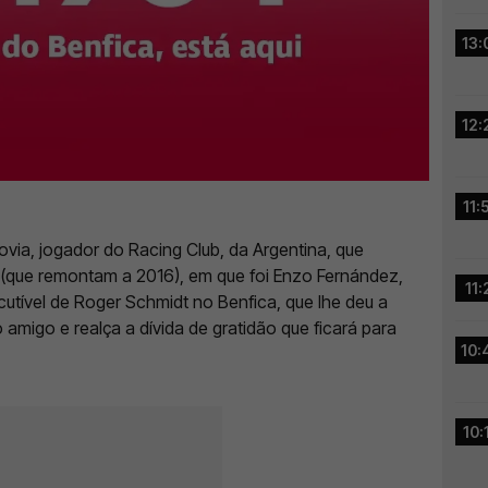
13:
12:
11:
via, jogador do Racing Club, da Argentina, que
 (que remontam a 2016), em que foi Enzo Fernández,
11:
utível de Roger Schmidt no Benfica, que lhe deu a
migo e realça a dívida de gratidão que ficará para
10:
10: