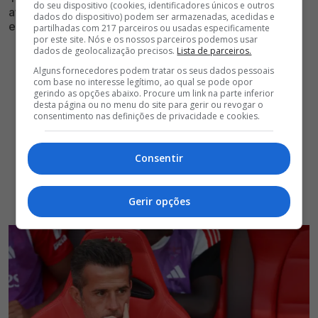
do seu dispositivo (cookies, identificadores únicos e outros
avaliação algo que negativa no que diz respeito às
dados do dispositivo) podem ser armazenadas, acedidas e
exibições recentes do jogador
partilhadas com 217 parceiros ou usadas especificamente
por este site. Nós e os nossos parceiros podemos usar
dados de geolocalização precisos.
Lista de parceiros.
Alguns fornecedores podem tratar os seus dados pessoais
com base no interesse legítimo, ao qual se pode opor
gerindo as opções abaixo. Procure um link na parte inferior
desta página ou no menu do site para gerir ou revogar o
consentimento nas definições de privacidade e cookies.
Consentir
Gerir opções