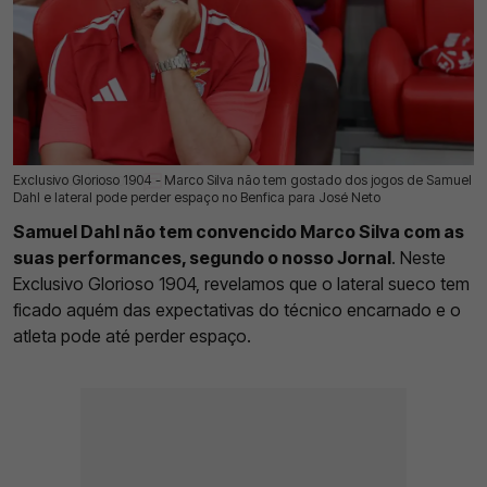
Exclusivo Glorioso 1904 - Marco Silva não tem gostado dos jogos de Samuel
06 Ago 2026 | 03:00 |
0
Dahl e lateral pode perder espaço no Benfica para José Neto
Samuel Dahl não tem convencido Marco Silva com as
suas performances, segundo o nosso Jornal
. Neste
Exclusivo Glorioso 1904, revelamos que o lateral sueco tem
ficado aquém das expectativas do técnico encarnado e o
atleta pode até perder espaço.