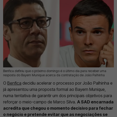
Benfica definiu que o próximo domingo é o último dia para receber uma
05 Ago 2026 | 17:17 |
0
resposta do Bayern Munique acerca da contratação de João Palhinha
O
Benfica
decidiu acelerar o processo por João Palhinha e
já apresentou uma proposta formal ao Bayern Munique,
numa tentativa de garantir um dos principais objetivos para
reforçar o meio-campo de Marco Silva.
A SAD encarnada
acredita que chegou o momento decisivo para fechar
o negócio e pretende evitar que as negociações se