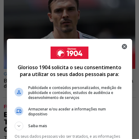
Glorioso 1904 solicita o seu consentimento
para utilizar os seus dados pessoais para:
Publicidade e conteúdos personalizados, medição de
publicidade e conteúdos, estudos de audiência e
desenvolvimento de serviços
FUTEBOL
Armazenar e/ou aceder a informações num
EXCLUSIVO GLORIOSO 1904 - HÁ UM
dispositivo
TITULAR DO BENFICA EM 2025/26
Saiba mais
QUE ESTÁ A DESILUDIR MARCO SILVA
Os seus dados pessoais vão ser tratados, e as informações
Treinador do Clube vermelho e branco fez uma