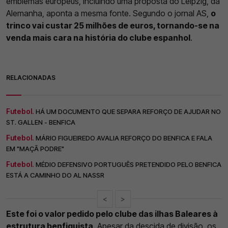
emblemas europeus, incluindo uma proposta do Leipzig, da
Alemanha, aponta a mesma fonte. Segundo o jornal AS,
o
trinco vai custar 25 milhões de euros, tornando-se na
venda mais cara na história do clube espanhol
.
RELACIONADAS
Futebol.
HÁ UM DOCUMENTO QUE SEPARA REFORÇO DE AJUDAR NO
ST. GALLEN - BENFICA
Futebol.
MÁRIO FIGUEIREDO AVALIA REFORÇO DO BENFICA E FALA
EM "MAÇÃ PODRE"
Futebol.
MÉDIO DEFENSIVO PORTUGUÊS PRETENDIDO PELO BENFICA
ESTÁ A CAMINHO DO AL NASSR
<
>
Este foi o valor pedido pelo clube das ilhas Baleares à
estrutura benfiquista
. Apesar da descida de divisão, os