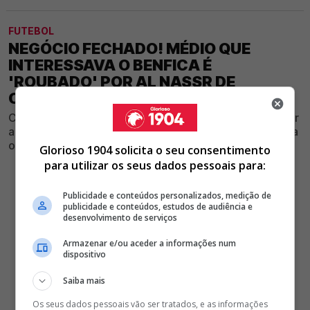
FUTEBOL
NEGÓCIO FECHADO! MÉDIO QUE
INTERESSAVA O BENFICA É
'ROUBADO' POR AL NASSR DE
CRISTIANO RONALDO
Centro-campista que foi associado ao Benfica vai rumar
ao atual campeão da Arábia Saudita, onde também joga
o compatriota João Félix
Glorioso 1904 solicita o seu consentimento
para utilizar os seus dados pessoais para:
Publicidade e conteúdos personalizados, medição de
publicidade e conteúdos, estudos de audiência e
desenvolvimento de serviços
Armazenar e/ou aceder a informações num
dispositivo
Saiba mais
Os seus dados pessoais vão ser tratados, e as informações