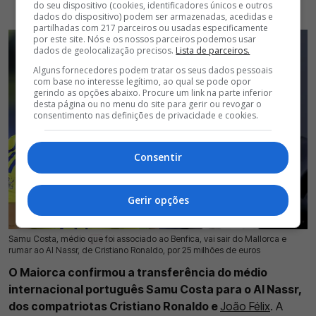
do seu dispositivo (cookies, identificadores únicos e outros
dados do dispositivo) podem ser armazenadas, acedidas e
partilhadas com 217 parceiros ou usadas especificamente
por este site. Nós e os nossos parceiros podemos usar
dados de geolocalização precisos.
Lista de parceiros.
Alguns fornecedores podem tratar os seus dados pessoais
com base no interesse legítimo, ao qual se pode opor
gerindo as opções abaixo. Procure um link na parte inferior
desta página ou no menu do site para gerir ou revogar o
consentimento nas definições de privacidade e cookies.
Consentir
Gerir opções
Samu Costa, médio que foi associado ao Benfica, vai sair do Mallorca e
22 Jul 2026 | 13:05 |
0
rumar ao Al Nassr, de Cristiano Ronaldo, por 25 milhões de euros
O Maiorca confirmou a transferência do médio
internacional português Samu Costa para o Al Nassr,
dos compatriotas Cristiano Ronaldo e
João Félix
. A