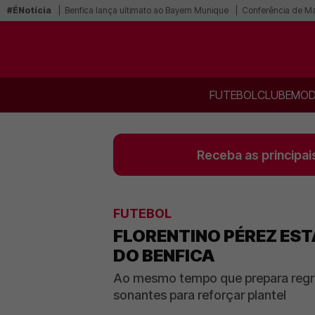
#ÉNotícia
Benfica lança ultimato ao Bayern Munique
Conferência de Mar
FUTEBOL
CLUBE
MOD
Receba as principai
FUTEBOL
FLORENTINO PÉREZ ES
DO BENFICA
Ao mesmo tempo que prepara regre
sonantes para reforçar plantel