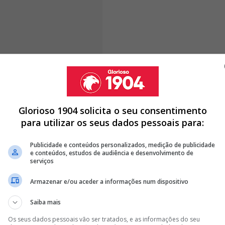
o de José Mourinho ao Santiago Bernabéu
, Florentino
ia com objetivos ambiciosos para o verão. De acordo
Cadena SER,
o jogador do PSG faz parte da lista de
tura em que se prepara para disputar a final da Liga dos
Glorioso 1904 solicita o seu consentimento
l 2026 ao serviço da Seleção Nacional.
para utilizar os seus dados pessoais para:
Publicidade e conteúdos personalizados, medição de publicidade
e conteúdos, estudos de audiência e desenvolvimento de
serviços
 NÃO SOUBE APROVEITAR MOURINHO NO BENFICA
Armazenar e/ou aceder a informações num dispositivo
ESCOLHEU PRÓXIMO TREINADOR DO BENFICA FOI FLORENTINO
Saiba mais
NUNCIA VITÓRIA DE FLORENTINO PÉREZ NO REAL MADRID
Os seus dados pessoais vão ser tratados, e as informações do seu