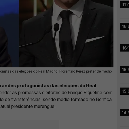
17:
16:
16:
15:
nistas das eleições do Real Madrid. Florentino Pérez pretende médio
randes protagonistas das eleições do Real
15:
nder às promessas eleitorais de Enrique Riquelme com
o de transferências, sendo médio formado no Benfica
atual presidente merengue.
14: