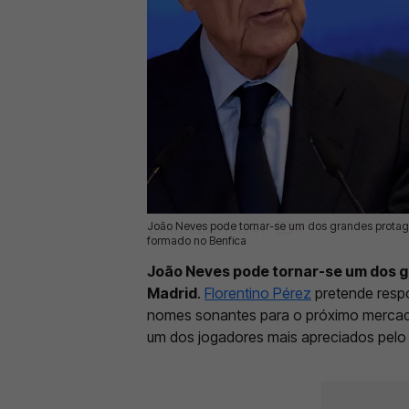
João Neves pode tornar-se um dos grandes protago
29 Mai 2026 | 11:24 |
0
formado no Benfica
João Neves pode tornar-se um dos g
Madrid
.
Florentino Pérez
pretende respo
nomes sonantes para o próximo mercad
um dos jogadores mais apreciados pelo 