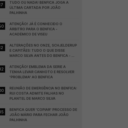
TUDO OU NADA! BENFICA JOGA A 
17
ÚLTIMA CARTADA POR JOÃO 
PALHINHA
ATENÇÃO! JÁ É CONHECIDO O 
50
ÁRBITRO PARA O BENFICA - 
ACADÉMICO DE VISEU
ALTERAÇÕES NO ONZE, SCHJELDERUP 
12
E CAPITÃES: TUDO O QUE DISSE 
MARCO SILVA ANTES DO BENFICA - 
HEARTS
ATENÇÃO! EMBLEMA DA SERIE A 
32
TENHA LEVAR CANHOTO E RESOLVER 
'PROBLEMA' AO BENFICA
REUNIÃO DE EMERGÊNCIA NO BENFICA: 
00
RUI COSTA ADMITE FALHAS NO 
PLANTEL DE MARCO SILVA
BENFICA QUER 'COPIAR' PROCESSO DE 
35
JOÃO MÁRIO PARA FECHAR JOÃO 
PALHINHA