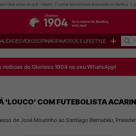
co Silva antes do SLB - Hearts
Luther Muhammad anunciado no Benfica
D
+
ALIDADES
VÍDEOS
OPINIÃO
FAMOSOS E LIFESTYLE
s notícias do Glorioso 1904 no seu WhatsApp!
TÁ 'LOUCO' COM FUTEBOLISTA ACAR
sso de José Mourinho ao Santiago Bernabéu, Preside