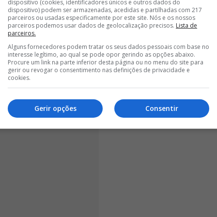
dispositivo (cookies, identificadores únicos e outros dados do
dispositivo) podem ser armazenadas, acedidas e partilhadas com 217
parceiros ou usadas especificamente por este site. Nós e os nossos
<
>
parceiros podemos usar dados de geolocalização precisos.
Lista de
parceiros.
oão Neves, médio do PSG, que vai jogar a final da
Alguns fornecedores podem tratar os seus dados pessoais com base no
interesse legítimo, ao qual se pode opor gerindo as opções abaixo.
 Castaño, garantindo ainda que o presidente madrileno
Procure um link na parte inferior desta página ou no menu do site para
para atacar o mercado.
gerir ou revogar o consentimento nas definições de privacidade e
cookies.
Gerir opções
Consentir