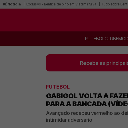
#ÉNotícia
Exclusivo - Benfica de olho em Vladimir Silva
Tudo sobre Benf
FUTEBOL
CLUBE
MOD
Receba as principai
FUTEBOL
GABIGOL VOLTA A FAZE
PARA A BANCADA (VÍDE
Avançado recebeu vermelho ao deix
intimidar adversário