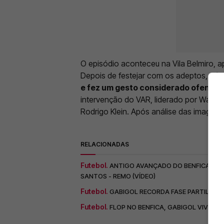
O episódio aconteceu na Vila Belmiro, 
Depois de festejar com os adeptos,
o j
e fez um gesto considerado ofensivo
intervenção do VAR, liderado por Wagner 
Rodrigo Klein. Após análise das imagens,
RELACIONADAS
Futebol.
ANTIGO AVANÇADO DO BENFICA PR
SANTOS - REMO (VÍDEO)
Futebol.
GABIGOL RECORDA FASE PARTILHADA 
Futebol.
FLOP NO BENFICA, GABIGOL VIVE N