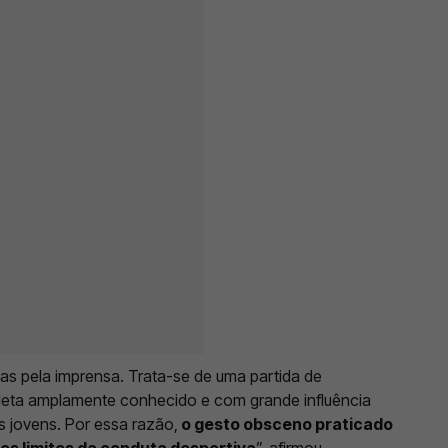
s pela imprensa. Trata-se de uma partida de
leta amplamente conhecido e com grande influência
s jovens. Por essa razão,
o gesto obsceno praticado
s limites da conduta desportiva
”, afirmou.