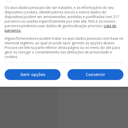
<
>
Os seus dados pessoais vão ser tratados, e as informações do seu
dispositivo (cookies, identificadores únicos e outros dados do
temente sobre Jorge Jesus
- foi enquadrada no artigo
dispositivo) podem ser armazenadas, acedidas e partilhadas com 217
parceiros ou usadas especificamente por este site. Nós e os nossos
portiva (CBJD),
que prevê sanções para
parceiros podemos usar dados de geolocalização precisos.
Lista de
ina e à ética desportiva
. Durante a audiência, a
parceiros.
ue o gesto foi desrespeitoso e incompatível com a
Alguns fornecedores podem tratar os seus dados pessoais com base no
interesse legítimo, ao qual se pode opor gerindo as opções abaixo.
Procure um link na parte inferior desta página ou no menu do site para
gerir ou revogar o consentimento nas definições de privacidade e
cookies.
Gerir opções
Consentir