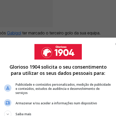
após
Gabigol
ter marcado o terceiro golo da sua equipa.
ogador virou-se para um espetador que o criticava
, tocando nas partes íntimas
. A situação levou à
Reway, que alertou o árbitro da partida, Rafael
 o juiz exibiu o cartão vermelho direto ao avançado.
Glorioso 1904 solicita o seu consentimento
para utilizar os seus dados pessoais para:
Publicidade e conteúdos personalizados, medição de publicidade
OTAGONIZOU FALHANÇO DE LEVAR AS MÃOS À CABEÇA NO
e conteúdos, estudos de audiência e desenvolvimento de
serviços
COM EX BENFICA: "TUDO BATIA CERTO..."
Armazenar e/ou aceder a informações num dispositivo
OVO PESADELO NO BRASIL
Saiba mais