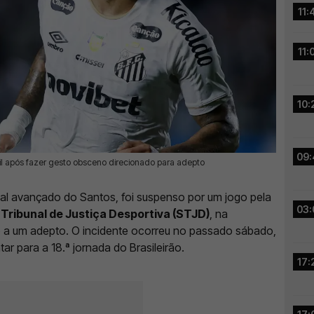
11:
11:
10:
09:
il após fazer gesto obsceno direcionado para adepto
ual avançado do Santos, foi suspenso por um jogo pela
03:
 Tribunal de Justiça Desportiva (STJD)
, na
o a um adepto. O incidente ocorreu no passado sábado,
tar para a 18.ª jornada do Brasileirão.
17: