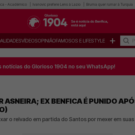
ica - Académico
Ivanovic prefere Lens à Lazio
Bruma quer rumar à Turquia
+
ALIDADES
VÍDEOS
OPINIÃO
FAMOSOS E LIFESTYLE
s notícias do Glorioso 1904 no seu WhatsApp!
R ASNEIRA; EX BENFICA É PUNIDO A
O)
ar o relvado em partida do Santos por mexer em suas p