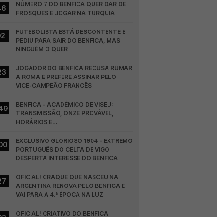
NÚMERO 7 DO BENFICA QUER DAR DE 
46
FROSQUES E JOGAR NA TURQUIA
FUTEBOLISTA ESTÁ DESCONTENTE E 
02
PEDIU PARA SAIR DO BENFICA, MAS 
NINGUÉM O QUER
JOGADOR DO BENFICA RECUSA RUMAR 
23
A ROMA E PREFERE ASSINAR PELO 
VICE-CAMPEÃO FRANCÊS
BENFICA - ACADÉMICO DE VISEU: 
49
TRANSMISSÃO, ONZE PROVÁVEL, 
HORÁRIOS E…
EXCLUSIVO GLORIOSO 1904 - EXTREMO 
00
PORTUGUÊS DO CELTA DE VIGO 
DESPERTA INTERESSE DO BENFICA
OFICIAL! CRAQUE QUE NASCEU NA 
27
ARGENTINA RENOVA PELO BENFICA E 
VAI PARA A 4.ª ÉPOCA NA LUZ
OFICIAL! CRIATIVO DO BENFICA 