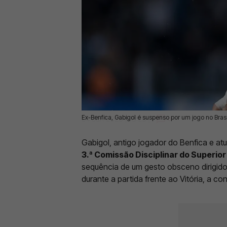
Ex-Benfica, Gabigol é suspenso por um jogo no Bras
04 Jun 2026 | 13:23 |
0
Gabigol, antigo jogador do Benfica e at
3.ª Comissão Disciplinar do Superior
sequência de um gesto obsceno dirigid
durante a partida frente ao Vitória, a con