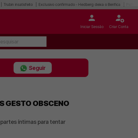
Trubin insatisfeito
Exclusivo confirmado - Hedberg deixa o Benfica
Palhin
Iniciar Sessão
Criar Conta
Seguir
PÓS GESTO OBSCENO
artes íntimas para tentar