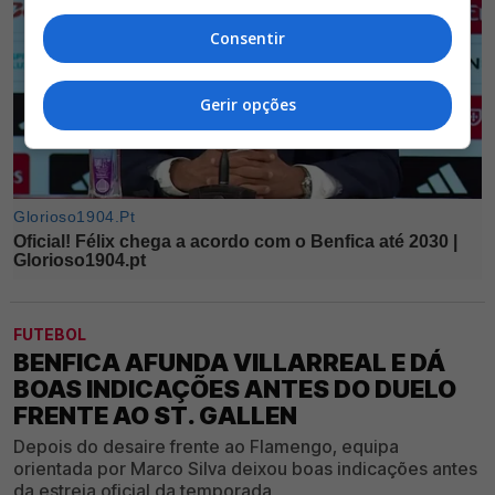
Consentir
Gerir opções
FUTEBOL
BENFICA AFUNDA VILLARREAL E DÁ
BOAS INDICAÇÕES ANTES DO DUELO
FRENTE AO ST. GALLEN
Depois do desaire frente ao Flamengo, equipa
orientada por Marco Silva deixou boas indicações antes
da estreia oficial da temporada