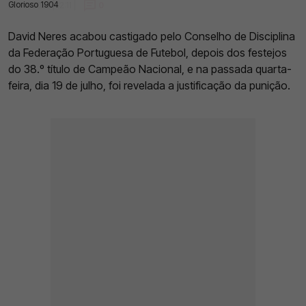
Glorioso 1904
20 Jul 2023 | 12:11 |
0
David Neres acabou castigado pelo Conselho de Disciplina
da Federação Portuguesa de Futebol, depois dos festejos
do 38.º título de Campeão Nacional, e na passada quarta-
feira, dia 19 de julho, foi revelada a justificação da punição.