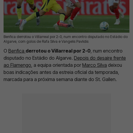
Benfica derrotou o Villarreal por 2-0, num encontro disputado no Estádio do
17 Jul 2026 | 21:46 |
0
Algarve, com golos de Rafa Silva e Vangelis Pavlidis
O
Benfica
derrotou o Villarreal por 2-0
, num encontro
disputado no Estádio do Algarve.
Depois do desaire frente
ao Flamengo
, a equipa orientada por
Marco Silva
deixou
boas indicações antes da estreia oficial da temporada,
marcada para a próxima semana diante do St. Gallen.