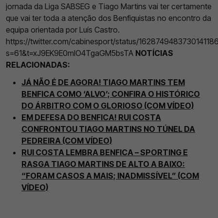
jornada da Liga SABSEG e Tiago Martins vai ter certamente
que vai ter toda a atenção dos Benfiquistas no encontro da
equipa orientada por Luís Castro.
https://twitter.com/cabinesport/status/162874948373014118
s=61&t=xJ9EK9E0mIO4TgaGM5bsTA
NOTÍCIAS
RELACIONADAS:
JÁ NÃO É DE AGORA! TIAGO MARTINS TEM
BENFICA COMO ‘ALVO’; CONFIRA O HISTÓRICO
DO ÁRBITRO COM O GLORIOSO (COM VÍDEO)
EM DEFESA DO BENFICA! RUI COSTA
CONFRONTOU TIAGO MARTINS NO TÚNEL DA
PEDREIRA (COM VÍDEO)
RUI COSTA LEMBRA BENFICA – SPORTING E
RASGA TIAGO MARTINS DE ALTO A BAIXO:
“FORAM CASOS A MAIS; INADMISSÍVEL” (COM
VÍDEO)