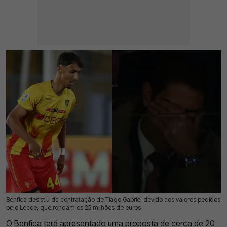
Benfica desistiu da contratação de Tiago Gabriel devido aos valores pedidos
17 Jul 2026 | 12:45 |
0
pelo Lecce, que rondam os 25 milhões de euros
O Benfica terá apresentado uma proposta
de cerca de 20