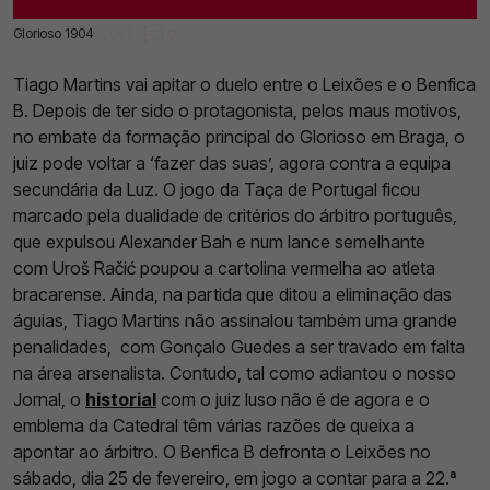
Glorioso 1904
23 Fev 2023 | 15:04 |
0
Tiago Martins vai apitar o duelo entre o Leixões e o Benfica
B. Depois de ter sido o protagonista, pelos maus motivos,
no embate da formação principal do Glorioso em Braga, o
juiz pode voltar a ‘fazer das suas’, agora contra a equipa
secundária da Luz. O jogo da Taça de Portugal ficou
marcado pela dualidade de critérios do árbitro português,
que expulsou Alexander Bah e num lance semelhante
com Uroš Račić poupou a cartolina vermelha ao atleta
bracarense. Ainda, na partida que ditou a eliminação das
águias, Tiago Martins não assinalou também uma grande
penalidades, com Gonçalo Guedes a ser travado em falta
na área arsenalista. Contudo, tal como adiantou o nosso
Jornal, o
historial
com o juiz luso não é de agora e o
emblema da Catedral têm várias razões de queixa a
apontar ao árbitro. O Benfica B defronta o Leixões no
sábado, dia 25 de fevereiro, em jogo a contar para a 22.ª