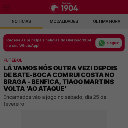
NOTÍCIAS
MODALIDADES
ÚLTIMA HORA
Receba as principais notícias do Glorioso 1904
Seguir
no seu WhatsApp!
FUTEBOL
LÁ VAMOS NÓS OUTRA VEZ! DEPOIS
DE BATE-BOCA COM RUI COSTA NO
BRAGA - BENFICA, TIAGO MARTINS
VOLTA ‘AO ATAQUE’
Encarnados vão a jogo no sábado, dia 25 de
fevereiro