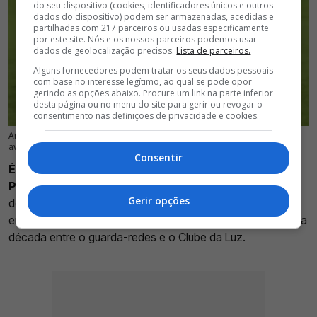
do seu dispositivo (cookies, identificadores únicos e outros
dados do dispositivo) podem ser armazenadas, acedidas e
partilhadas com 217 parceiros ou usadas especificamente
por este site. Nós e os nossos parceiros podemos usar
dados de geolocalização precisos.
Lista de parceiros.
Alguns fornecedores podem tratar os seus dados pessoais
com base no interesse legítimo, ao qual se pode opor
gerindo as opções abaixo. Procure um link na parte inferior
desta página ou no menu do site para gerir ou revogar o
consentimento nas definições de privacidade e cookies.
André Gomes vai sair do Benfica para representar o Casa Pia, num negócio
17 Jul 2026 | 14:45 |
0
avaliado em meio milhão de euros
Consentir
É negócio fechado!
André Gomes
vai reforçar o Casa
Pia neste mercado de transferências
. O negócio
Gerir opções
deverá render cerca de 500 mil euros aos cofres da SAD
encarnada, colocando um ponto final numa ligação de uma
década entre o guarda-redes e o Clube da Luz.