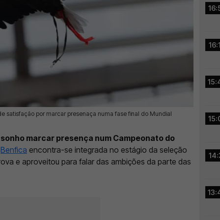
16:
16:
15:
de satisfação por marcar presenaça numa fase final do Mundial
15:
 um sonho marcar presença num Campeonato do
o
Benfica
encontra-se integrada no estágio da seleção
14:
prova e aproveitou para falar das ambições da parte das
13: