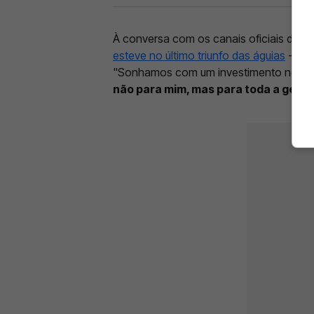
À conversa com os canais oficiais da Fe
esteve no último triunfo das águias
- não
"Sonhamos com um investimento no futsa
não para mim, mas para toda a gent