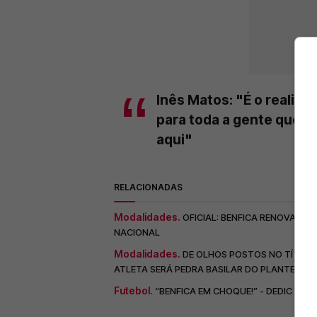
Inês Matos: "É o realiz
para toda a gente que 
aqui"
RELACIONADAS
Modalidades.
OFICIAL: BENFICA RENOVA C
NACIONAL
Modalidades.
DE OLHOS POSTOS NO TÍTULO
ATLETA SERÁ PEDRA BASILAR DO PLANTEL E
Futebol.
“BENFICA EM CHOQUE!” - DEDIC É 