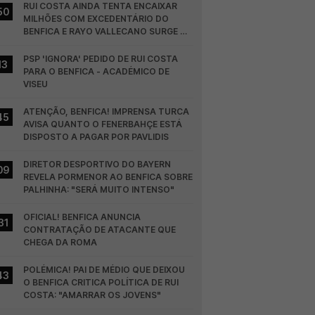
RUI COSTA AINDA TENTA ENCAIXAR 
50
MILHÕES COM EXCEDENTÁRIO DO 
BENFICA E RAYO VALLECANO SURGE NA 
CORRIDA
PSP 'IGNORA' PEDIDO DE RUI COSTA 
13
PARA O BENFICA - ACADÉMICO DE 
VISEU
ATENÇÃO, BENFICA! IMPRENSA TURCA 
45
AVISA QUANTO O FENERBAHÇE ESTÁ 
DISPOSTO A PAGAR POR PAVLIDIS
DIRETOR DESPORTIVO DO BAYERN 
09
REVELA PORMENOR AO BENFICA SOBRE 
PALHINHA: "SERÁ MUITO INTENSO"
OFICIAL! BENFICA ANUNCIA 
31
CONTRATAÇÃO DE ATACANTE QUE 
CHEGA DA ROMA
POLÉMICA! PAI DE MÉDIO QUE DEIXOU 
43
O BENFICA CRITICA POLÍTICA DE RUI 
COSTA: "AMARRAR OS JOVENS"