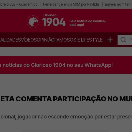
obre o SLB - Académico
Fenerbahçe envia 50M por Pavlidis
Bayern admite n
+
ALIDADES
VÍDEOS
OPINIÃO
FAMOSOS E LIFESTYLE
s notícias do Glorioso 1904 no seu WhatsApp!
LETA COMENTA PARTICIPAÇÃO NO MUN
acional, jogador não esconde emoeção por estar pres