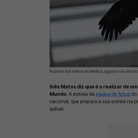
Ausente dos treinos do Benfica, jogador não escon
19 Nov 2025 | 18:45 |
0
Inês Matos diz que é o realizar de
Mundo
. A estrela da
equipa de futsal
d
nacional, que prepara a sua estreia na 
quinas.