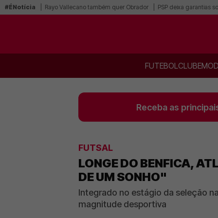
#ÉNotícia
Rayo Vallecano também quer Obrador
PSP deixa garantias s
FUTEBOL
CLUBE
MOD
Receba as principai
FUTSAL
LONGE DO BENFICA, AT
DE UM SONHO"
Integrado no estágio da seleção n
magnitude desportiva