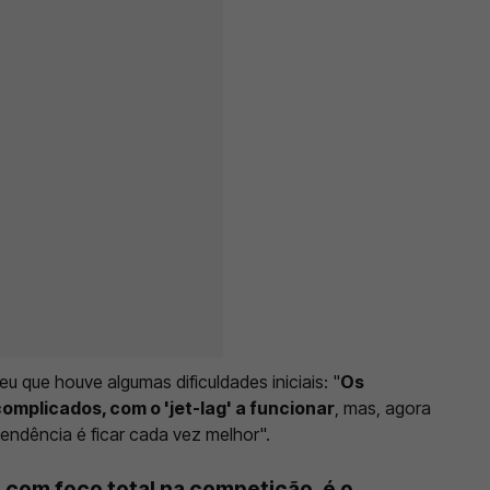
u que houve algumas dificuldades iniciais: "
Os
omplicados, com o 'jet-lag' a funcionar
, mas, agora
endência é ficar cada vez melhor".
 com foco total na competição, é o