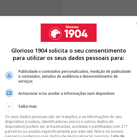
ar de um sonho, não para mim, mas
Glorioso 1904 solicita o seu consentimento
trabalhou para que chegássemos até
para utilizar os seus dados pessoais para:
Publicidade e conteúdos personalizados, medição de publicidade
e conteúdos, estudos de audiência e desenvolvimento de
serviços
Armazenar e/ou aceder a informações num dispositivo
ONTRATO COM PEÇA-CHAVE DA EQUIPA QUE LEVANTOU O TÍTULO
Saiba mais
, BENFICA RENOVA CONTRATO COM ESTRELA DA COMPANHIA!
NCARNADO
Os seus dados pessoais vão ser tratados, e as informações do seu
dispositivo (cookies, identificadores únicos e outros dados do
ANUNCIADO COM OUTRA CAMISOLA
dispositivo) podem ser armazenadas, acedidas e partilhadas com 217
parceiros ou usadas especificamente por este site. Nós e os nossos
parceiros podemos usar dados de geolocalização precisos.
Lista de