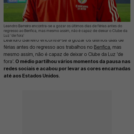
Leandro Barreiro encontra-se a gozar os últimos dias de férias antes do
01 Jun 2026 | 13:48 |
0
regresso ao Benfica, mas mesmo assim, não é capaz de deixar o Clube da
Luz 'de fora'
Leandro Barreiro encontra-se a gozar os últimos dias de
férias antes do regresso aos trabalhos no
Benfica
, mas
mesmo assim, não é capaz de deixar o Clube da Luz 'de
fora'.
O médio partilhou vários momentos da pausa nas
redes sociais e acabou por levar as cores encarnadas
até aos Estados Unidos
.