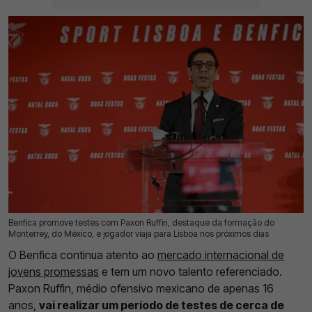
Benfica promove testes com Paxon Ruffin, destaque da formação do
01 Ago 2026 | 17:30 |
0
Monterrey, do México, e jogador viaja para Lisboa nos próximos dias
O Benfica continua atento ao
mercado internacional de
jovens promessas
e tem um novo talento referenciado.
Paxon Ruffin, médio ofensivo mexicano de apenas 16
anos,
vai realizar um período de testes de cerca de