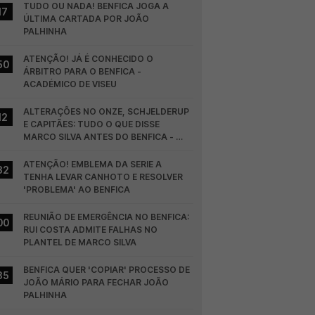
TUDO OU NADA! BENFICA JOGA A 
17
ÚLTIMA CARTADA POR JOÃO 
PALHINHA
ATENÇÃO! JÁ É CONHECIDO O 
50
ÁRBITRO PARA O BENFICA - 
ACADÉMICO DE VISEU
ALTERAÇÕES NO ONZE, SCHJELDERUP 
12
E CAPITÃES: TUDO O QUE DISSE 
MARCO SILVA ANTES DO BENFICA - 
HEARTS
ATENÇÃO! EMBLEMA DA SERIE A 
32
TENHA LEVAR CANHOTO E RESOLVER 
'PROBLEMA' AO BENFICA
REUNIÃO DE EMERGÊNCIA NO BENFICA: 
00
RUI COSTA ADMITE FALHAS NO 
PLANTEL DE MARCO SILVA
BENFICA QUER 'COPIAR' PROCESSO DE 
35
JOÃO MÁRIO PARA FECHAR JOÃO 
PALHINHA