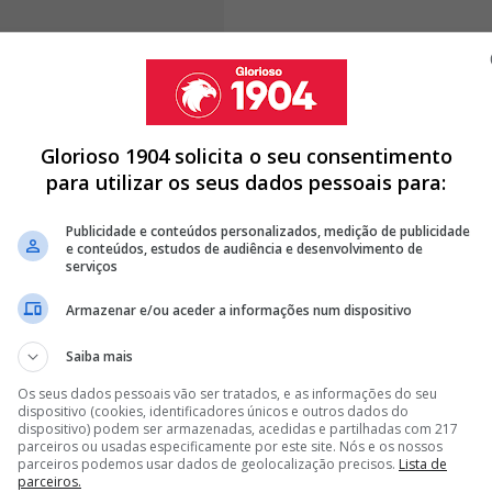
Glorioso 1904 solicita o seu consentimento
para utilizar os seus dados pessoais para:
 um grito que estava entalado no peito a espera do
 o resultado, o
Benfica
terá de esperar ainda mais
Publicidade e conteúdos personalizados, medição de publicidade
ue foi titular no duelo diante dos Americanos, apesar de
e conteúdos, estudos de audiência e desenvolvimento de
a
ainda terá de aguardar para contar com a
serviços
jelderup, que também segue no Mundial.
Armazenar e/ou aceder a informações num dispositivo
Saiba mais
Os seus dados pessoais vão ser tratados, e as informações do seu
 POSSÍVEL DEBANDADA NO ATAQUE DO BENFICA
dispositivo (cookies, identificadores únicos e outros dados do
dispositivo) podem ser armazenadas, acedidas e partilhadas com 217
O E NÃO QUER PENSAR NO BENFICA
parceiros ou usadas especificamente por este site. Nós e os nossos
parceiros podemos usar dados de geolocalização precisos.
Lista de
RA MARCO SILVA E ESTÁ DE SAÍDA DO BENFICA
parceiros.