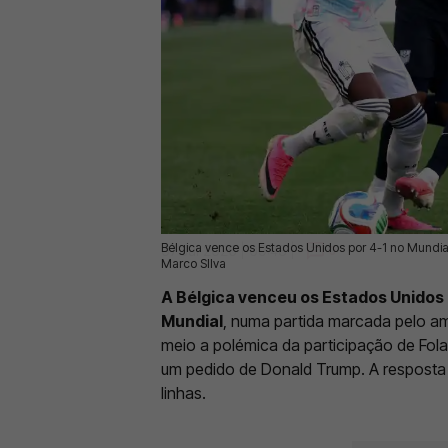
Bélgica vence os Estados Unidos por 4-1 no Mundial
07 Jul 2026 | 09:48 |
0
Marco SIlva
A Bélgica venceu os Estados Unidos p
Mundial
, numa partida marcada pelo am
meio a polémica da participação de Fola
um pedido de Donald Trump. A resposta 
linhas.