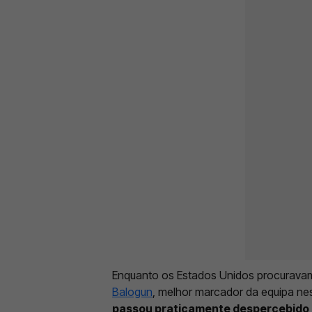
Enquanto os Estados Unidos procuravam
Balogun
, melhor marcador da equipa nes
passou praticamente despercebido e