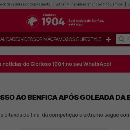
co Silva antes do SLB - Hearts
Luther Muhammad anunciado no Benfica
D
+
ALIDADES
VÍDEOS
OPINIÃO
FAMOSOS E LIFESTYLE
s notícias do Glorioso 1904 no seu WhatsApp!
SSO AO BENFICA APÓS GOLEADA DA 
 oitavos de final da competição e extremo segue com 