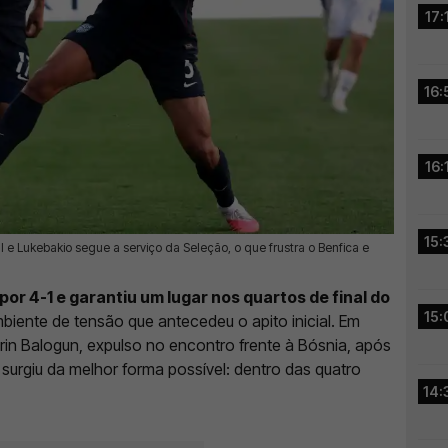
17:
16:
16:
15:
 e Lukebakio segue a serviço da Seleção, o que frustra o Benfica e
or 4-1 e garantiu um lugar nos quartos de final do
15:
biente de tensão que antecedeu o apito inicial. Em
rin Balogun, expulso no encontro frente à Bósnia, após
surgiu da melhor forma possível: dentro das quatro
14: