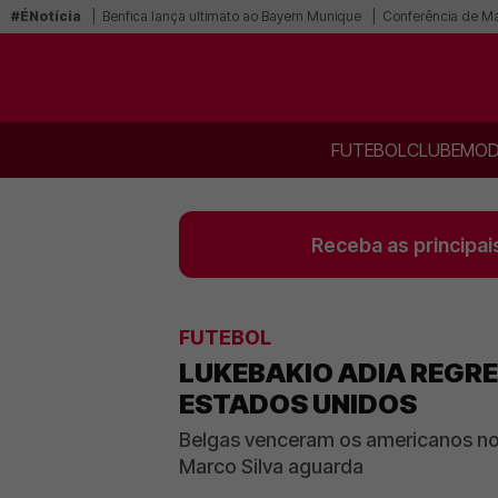
#ÉNotícia
Benfica lança ultimato ao Bayern Munique
Conferência de Mar
FUTEBOL
CLUBE
MOD
Receba as principai
FUTEBOL
LUKEBAKIO ADIA REGRE
ESTADOS UNIDOS
Belgas venceram os americanos nos
Marco Silva aguarda