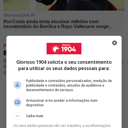
FUTEBOL
BENFICA PERDE 1-0 COM O ALVERCA
Durante amigável de preparação para a próxima época,
Glorioso 1904 solicita o seu consentimento
Glorioso não conseguiu impedir a derrota diante do
para utilizar os seus dados pessoais para:
clube do Ribatejo no Seixal
Publicidade e conteúdos personalizados, medição de
publicidade e conteúdos, estudos de audiência e
desenvolvimento de serviços
Armazenar e/ou aceder a informações num
dispositivo
Saiba mais
Os seus dados pessoais vão ser tratados, e as informações