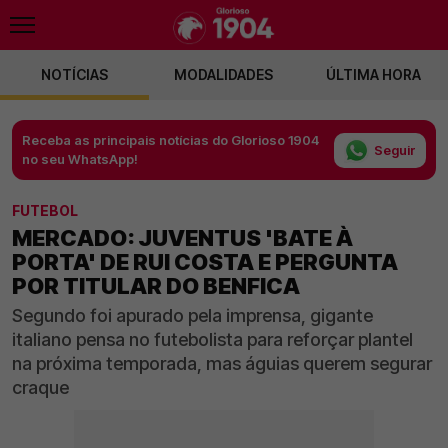
NOTÍCIAS
MODALIDADES
ÚLTIMA HORA
Receba as principais notícias do Glorioso 1904
Seguir
no seu WhatsApp!
FUTEBOL
MERCADO: JUVENTUS 'BATE À
PORTA' DE RUI COSTA E PERGUNTA
POR TITULAR DO BENFICA
Segundo foi apurado pela imprensa, gigante
italiano pensa no futebolista para reforçar plantel
na próxima temporada, mas águias querem segurar
craque