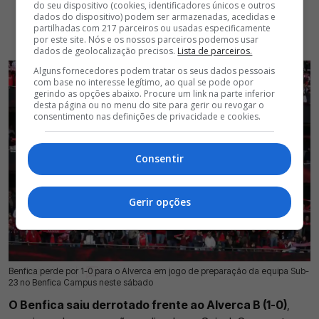
do seu dispositivo (cookies, identificadores únicos e outros
dados do dispositivo) podem ser armazenadas, acedidas e
partilhadas com 217 parceiros ou usadas especificamente
por este site. Nós e os nossos parceiros podemos usar
dados de geolocalização precisos.
Lista de parceiros.
Alguns fornecedores podem tratar os seus dados pessoais
com base no interesse legítimo, ao qual se pode opor
gerindo as opções abaixo. Procure um link na parte inferior
desta página ou no menu do site para gerir ou revogar o
consentimento nas definições de privacidade e cookies.
Consentir
Gerir opções
Benfica perde por 1-0 para o Alverca em jogo de preparação da equipa Sub-
19 Jul 2026 | 16:15 |
0
23 no Benfica Campus neste sábado
O Benfica saiu derrotado frente ao Alverca B (1-0)
,