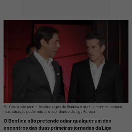
Rui Costa não pretende adiar jogos do Benfica e quer cumprir calendário,
19 Jul 2026 | 16:13 |
0
mas situação pode mudar, dependendo da Liga Europa
O Benfica não pretende adiar qualquer um dos
encontros das duas primeiras jornadas da Liga