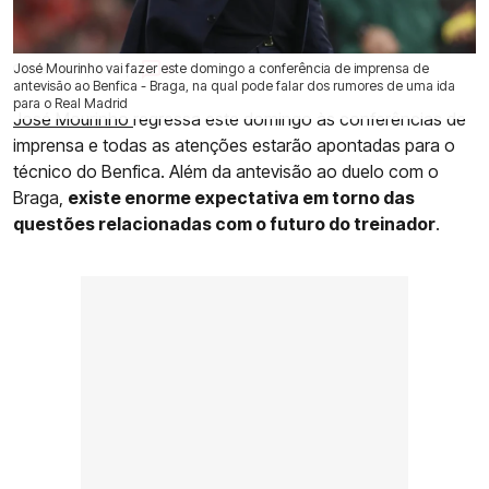
José Mourinho vai fazer este domingo a conferência de imprensa de
09 Mai 2026 | 16:22 |
0
antevisão ao Benfica - Braga, na qual pode falar dos rumores de uma ida
para o Real Madrid
José Mourinho
regressa este domingo às conferências de
imprensa e todas as atenções estarão apontadas para o
técnico do Benfica. Além da antevisão ao duelo com o
Braga,
existe enorme expectativa em torno das
questões relacionadas com o futuro do treinador
.