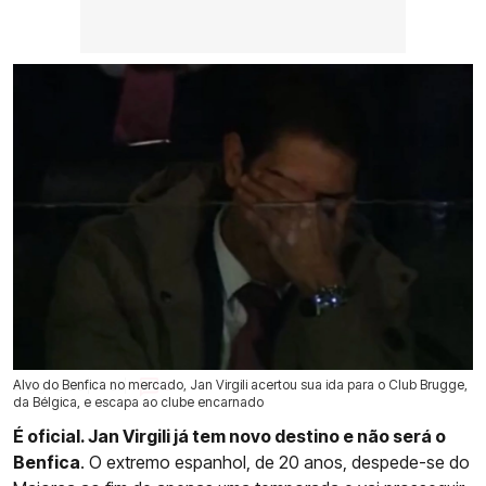
Alvo do Benfica no mercado, Jan Virgili acertou sua ida para o Club Brugge,
09 Ago 2026 | 13:51 |
0
da Bélgica, e escapa ao clube encarnado
É oficial. Jan Virgili já tem novo destino e não será o
Benfica
. O extremo espanhol, de 20 anos, despede-se do