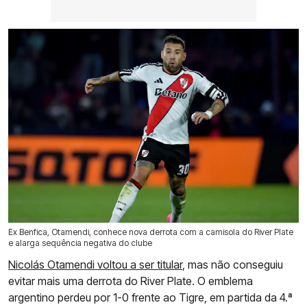
Ex Benfica, Otamendi, conhece nova derrota com a camisola do River Plate
09 Ago 2026 | 13:48 |
0
e alarga sequência negativa do clube
Nicolás Otamendi voltou a ser titular
, mas não conseguiu
evitar mais uma derrota do River Plate. O emblema
argentino perdeu por 1-0 frente ao Tigre, em partida da 4.ª