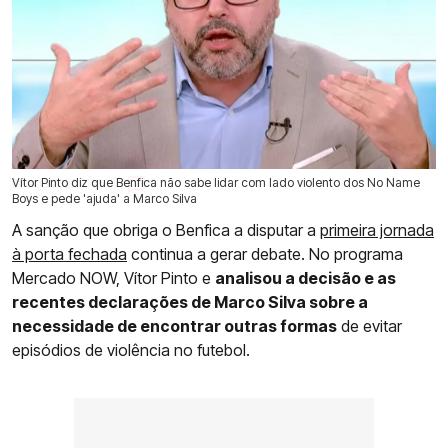
Vítor Pinto diz que Benfica não sabe lidar com lado violento dos No Name
09 Ago 2026 | 16:13 |
0
Boys e pede 'ajuda' a Marco Silva
A sanção que obriga o Benfica a disputar a
primeira jornada
à porta fechada
continua a gerar debate. No programa
Mercado NOW, Vítor Pinto e
analisou a decisão e as
recentes declarações de Marco Silva sobre a
necessidade de encontrar outras formas
de evitar
episódios de violência no futebol.