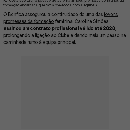
Rui Costa acerta a renovação de Carolina Simões, promessa de 18 anos da
29 Jul 2026 | 17:46 |
0
formação encarnada que faz a pré-época com a equipa A
O Benfica assegurou a continuidade de uma das
jovens
promessas da formação
feminina. Carolina Simões
assinou um contrato profissional válido até 2028
,
prolongando a ligação ao Clube e dando mais um passo na
caminhada rumo à equipa principal.