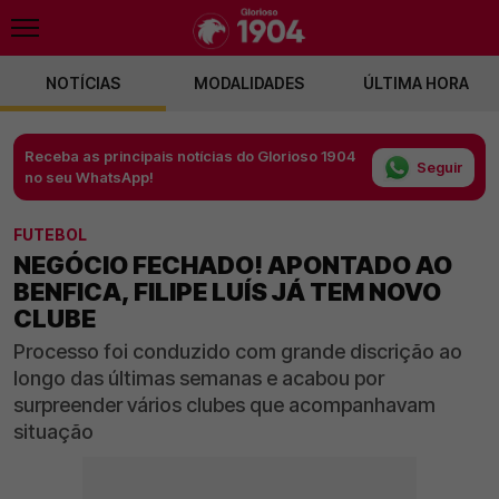
NOTÍCIAS
MODALIDADES
ÚLTIMA HORA
Receba as principais notícias do Glorioso 1904
Seguir
no seu WhatsApp!
FUTEBOL
NEGÓCIO FECHADO! APONTADO AO
BENFICA, FILIPE LUÍS JÁ TEM NOVO
CLUBE
Processo foi conduzido com grande discrição ao
longo das últimas semanas e acabou por
surpreender vários clubes que acompanhavam
situação