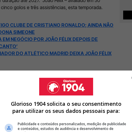
r duração até 2027.
João Félix – avaliado em 50
cinco golos e três assistências, esta temporada.
IGO CLUBE DE CRISTIANO RONALDO; AINDA NÃO
NDONA SIMEONE
EM NEGÓCIO POR JOÃO FÉLIX DEPOIS DE
 CANTO’
NADOR DO ATLÉTICO MADRID DEIXA JOÃO FÉLIX
Glorioso 1904 solicita o seu consentimento
para utilizar os seus dados pessoais para:
Publicidade e conteúdos personalizados, medição de publicidade
e conteúdos, estudos de audiência e desenvolvimento de