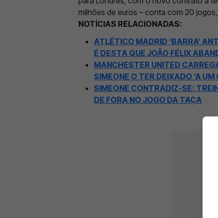
para Londres, com o novo contrato a te
milhões de euros – conta com 20 jogos, 
NOTÍCIAS RELACIONADAS:
ATLÉTICO MADRID ‘BARRA’ ANT
É DESTA QUE JOÃO FÉLIX ABA
MANCHESTER UNITED CARREGA 
SIMEONE O TER DEIXADO ‘A UM
SIMEONE CONTRADIZ-SE: TREI
DE FORA NO JOGO DA TAÇA