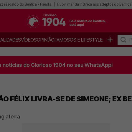
ez rescaldo do Benfica - Hearts
Trubin manda indireta aos adeptos do Benfica
+
ALIDADES
VÍDEOS
OPINIÃO
FAMOSOS E LIFESTYLE
s notícias do Glorioso 1904 no seu WhatsApp!
O FÉLIX LIVRA-SE DE SIMEONE; EX B
nglaterra