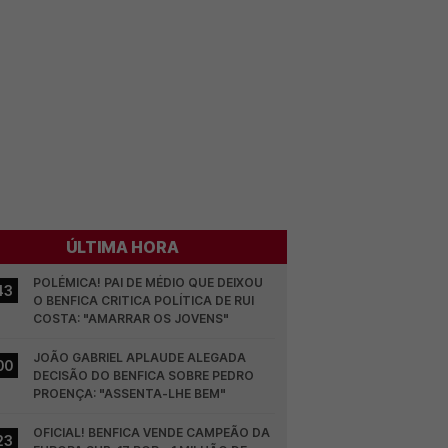
ÚLTIMA HORA
POLÉMICA! PAI DE MÉDIO QUE DEIXOU 
43
O BENFICA CRITICA POLÍTICA DE RUI 
COSTA: "AMARRAR OS JOVENS"
JOÃO GABRIEL APLAUDE ALEGADA 
00
DECISÃO DO BENFICA SOBRE PEDRO 
PROENÇA: "ASSENTA-LHE BEM"
OFICIAL! BENFICA VENDE CAMPEÃO DA 
23