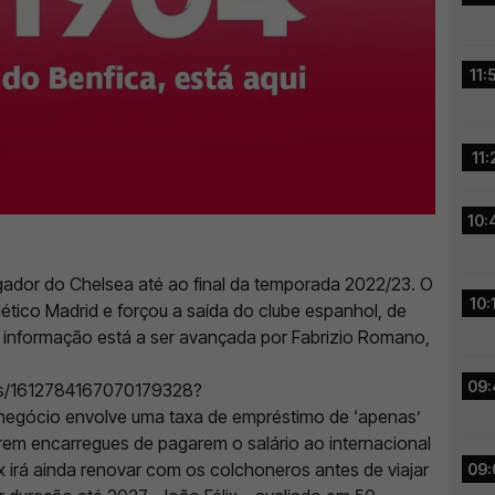
11:
11:
10:
jogador do Chelsea até ao final da temporada 2022/23. O
10:
lético Madrid e forçou a saída do clube espanhol, de
A informação está a ser avançada por Fabrizio Romano,
09:
atus/1612784167070179328?
negócio envolve uma taxa de empréstimo de ‘apenas’
rem encarregues de pagarem o salário ao internacional
x irá ainda renovar com os colchoneros antes de viajar
09: