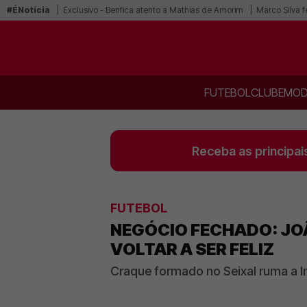
#ÉNotícia
Exclusivo - Benfica atento a Mathias de Amorim
Marco Silva f
FUTEBOL
CLUBE
MOD
Receba as principai
FUTEBOL
NEGÓCIO FECHADO: JOÃ
VOLTAR A SER FELIZ
Craque formado no Seixal ruma a I