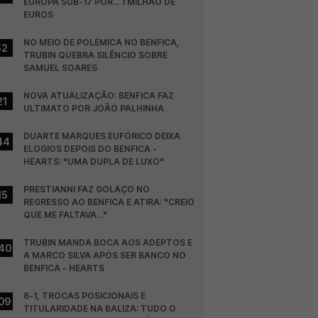
EUROPA SUB-17 POR... 1 MILHÃO DE 
EUROS
NO MEIO DE POLÉMICA NO BENFICA, 
52
TRUBIN QUEBRA SILÊNCIO SOBRE 
SAMUEL SOARES
NOVA ATUALIZAÇÃO: BENFICA FAZ 
21
ULTIMATO POR JOÃO PALHINHA
DUARTE MARQUES EUFÓRICO DEIXA 
44
ELOGIOS DEPOIS DO BENFICA - 
HEARTS: "UMA DUPLA DE LUXO"
PRESTIANNI FAZ GOLAÇO NO 
15
REGRESSO AO BENFICA E ATIRA: "CREIO 
QUE ME FALTAVA…"
TRUBIN MANDA BOCA AOS ADEPTOS E 
40
A MARCO SILVA APÓS SER BANCO NO 
BENFICA - HEARTS
6-1, TROCAS POSICIONAIS E 
09
TITULARIDADE NA BALIZA: TUDO O 