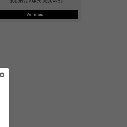
QUE DISSE MARCO SILVA APÓS 
BENFICA - HEARTS
Ver mais