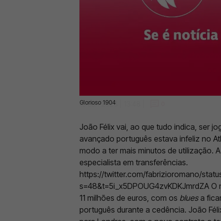
Glorioso 1904
10 Jan 2023 | 13:48 |
0
João Félix vai, ao que tudo indica, ser 
avançado português estava infeliz no At
modo a ter mais minutos de utilização. 
especialista em transferências.
https://twitter.com/fabrizioromano/st
s=48&t=5i_x5DPOUG4zvKDKJmrdZA
O 
11 milhões de euros, com os
blues
a fica
português durante a cedência. João Féli