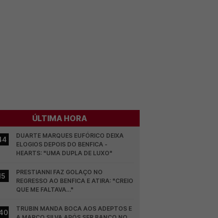
ÚLTIMA HORA
DUARTE MARQUES EUFÓRICO DEIXA 
44
ELOGIOS DEPOIS DO BENFICA - 
HEARTS: "UMA DUPLA DE LUXO"
PRESTIANNI FAZ GOLAÇO NO 
15
REGRESSO AO BENFICA E ATIRA: "CREIO 
QUE ME FALTAVA…"
TRUBIN MANDA BOCA AOS ADEPTOS E 
40
A MARCO SILVA APÓS SER BANCO NO 