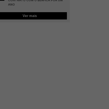
CONTRATO COM O BENFICA POR UM 
ANO
Ver mais