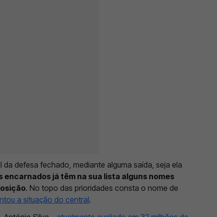
al da defesa fechado, mediante alguma saída, seja ela
s encarnados já têm na sua lista alguns nomes
posição
. No topo das prioridades consta o nome de
ntou a situação do central
.
 António Silva –
atualmente avaliado em 32 milhões de