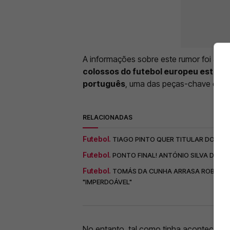
A informações sobre este rumor foi ava
colossos do futebol europeu estão a 
português
, uma das peças-chave do pl
RELACIONADAS
Futebol.
TIAGO PINTO QUER TITULAR DO BE
Futebol.
PONTO FINAL! ANTÓNIO SILVA DE SA
Futebol.
TOMÁS DA CUNHA ARRASA ROBERTO M
"IMPERDOÁVEL"
No entanto, tal como tinha acontecido c