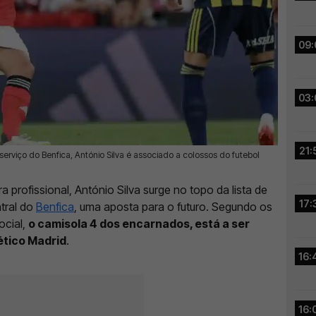
09:
03:
21:
erviço do Benfica, António Silva é associado a colossos do futebol
a profissional, António Silva surge no topo da lista de
17:
tral do
Benfica
, uma aposta para o futuro. Segundo os
ocial,
o camisola 4 dos encarnados, está a ser
ético Madrid
.
16:
16: