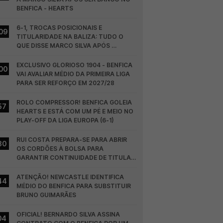
BENFICA - HEARTS
6-1, TROCAS POSICIONAIS E 
09
TITULARIDADE NA BALIZA: TUDO O 
QUE DISSE MARCO SILVA APÓS 
BENFICA - HEARTS
EXCLUSIVO GLORIOSO 1904 - BENFICA 
00
VAI AVALIAR MÉDIO DA PRIMEIRA LIGA 
PARA SER REFORÇO EM 2027/28
ROLO COMPRESSOR! BENFICA GOLEIA 
57
HEARTS E ESTÁ COM UM PÉ E MEIO NO 
PLAY-OFF DA LIGA EUROPA (6-1)
RUI COSTA PREPARA-SE PARA ABRIR 
30
OS CORDÕES À BOLSA PARA 
GARANTIR CONTINUIDADE DE TITULAR 
NO BENFICA
ATENÇÃO! NEWCASTLE IDENTIFICA 
44
MÉDIO DO BENFICA PARA SUBSTITUIR 
BRUNO GUIMARÃES
OFICIAL! BERNARDO SILVA ASSINA 
04