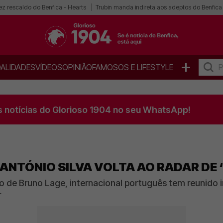
ez rescaldo do Benfica - Hearts
Trubin manda indireta aos adeptos do Benfica
+
ALIDADES
VÍDEOS
OPINIÃO
FAMOSOS E LIFESTYLE
s notícias do Glorioso 1904 no seu WhatsApp!
, ANTÓNIO SILVA VOLTA AO RADAR D
tico de Bruno Lage, internacional português tem reunid
r