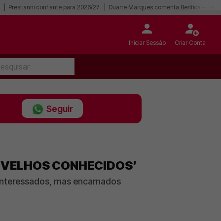
Prestianni confiante para 2026/27
Duarte Marques comenta Benfica - Hear
Iniciar Sessão
Criar Conta
Seguir
E ‘VELHOS CONHECIDOS’
o interessados, mas encarnados