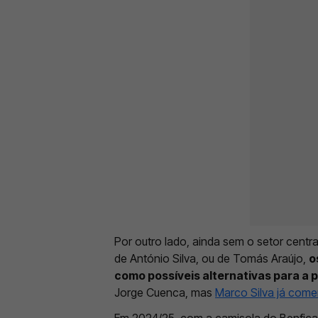
Por outro lado, ainda sem o setor centr
de António Silva, ou de Tomás Araújo,
o
como possíveis alternativas para a 
Jorge Cuenca, mas
Marco Silva já come
Em 2024/25, com a camisola do Benfica,