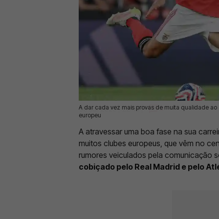
A dar cada vez mais provas de muita qualidade ao s
30 Jul 2025 | 22:44 |
0
europeu
A atravessar uma boa fase na sua carreir
muitos clubes europeus, que vêm no cen
rumores veiculados pela comunicação s
cobiçado pelo Real Madrid e pelo Atl