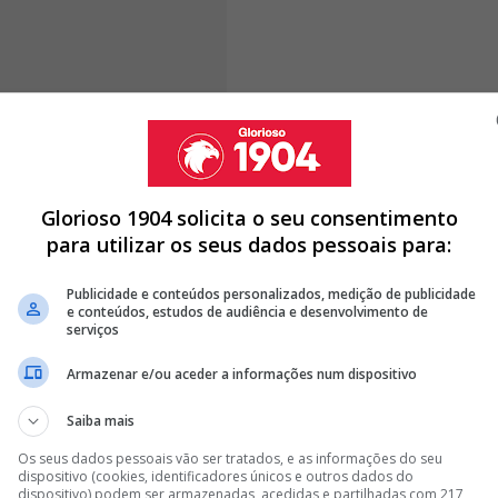
nçada por Luís Coelho,
que avança que os dois
seguir de perto a situação do internacional
antel que trabalha às ordens de Bruno Lage.
Glorioso 1904 solicita o seu consentimento
para utilizar os seus dados pessoais para:
Publicidade e conteúdos personalizados, medição de publicidade
NFICA NO BOURNEMOUTH; ÁGUIAS PEDEM 20M
e conteúdos, estudos de audiência e desenvolvimento de
serviços
ÍDA DO BENFICA
ARTÍNEZ E SAI EM DEFESA DE ANTÓNIO SILVA:
Armazenar e/ou aceder a informações num dispositivo
Saiba mais
<
>
Os seus dados pessoais vão ser tratados, e as informações do seu
dispositivo (cookies, identificadores únicos e outros dados do
dispositivo) podem ser armazenadas, acedidas e partilhadas com 217
om a transferência do laterla espanhol, Rui Costa não