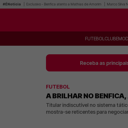
#ÉNotícia
Exclusivo - Benfica atento a Mathias de Amorim
Marco Silva f
FUTEBOL
CLUBE
MOD
Receba as principai
FUTEBOL
A BRILHAR NO BENFICA
Titular indiscutível no sistema tá
mostra-se reticentes para negocia