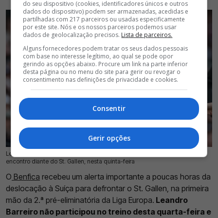
do seu dispositivo (cookies, identificadores únicos e outros
dados do dispositivo) podem ser armazenadas, acedidas e
partilhadas com 217 parceiros ou usadas especificamente
por este site. Nós e os nossos parceiros podemos usar
dados de geolocalização precisos.
Lista de parceiros.
Alguns fornecedores podem tratar os seus dados pessoais
com base no interesse legítimo, ao qual se pode opor
gerindo as opções abaixo. Procure um link na parte inferior
desta página ou no menu do site para gerir ou revogar o
consentimento nas definições de privacidade e cookies.
Consentir
Gerir opções
Leandro Barreiro falhou treino do Benfica e vai ficar de fora do primeiro
22 Jul 2026 | 11:27 |
0
encontro diante do St. Gallen, nesta quinta-feira
O
Benfica
recebeu um alerta importante a poucas horas da
deslocação à Suíça para defrontar o St. Gallen, na primeira
mão da 2.ª pré-eliminatória da Liga Europa.
Leandro
Barreiro não participou no treino desta quarta-feira e