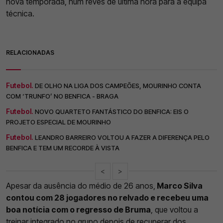
nova temporada, num revés de última hora para a equipa
técnica.
RELACIONADAS
Futebol.
DE OLHO NA LIGA DOS CAMPEÕES, MOURINHO CONTA
COM ‘TRUNFO’ NO BENFICA - BRAGA
Futebol.
NOVO QUARTETO FANTÁSTICO DO BENFICA: EIS O
PROJETO ESPECIAL DE MOURINHO
Futebol.
LEANDRO BARREIRO VOLTOU A FAZER A DIFERENÇA PELO
BENFICA E TEM UM RECORDE À VISTA
<
>
Apesar da ausência do médio de 26 anos,
Marco Silva
contou com 28 jogadores no relvado e recebeu uma
boa notícia com o regresso de Bruma
, que voltou a
treinar integrado no grupo depois de recuperar dos