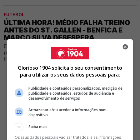
FUTEBOL
ÚLTIMA HORA! MÉDIO FALHA TREINO
ANTES DO ST. GALLEN - BENFICA E
MARCO SILVA DESESPERA
Encarnados sofreram um contratempo inesperado na
preparação para a estreia europeia, obrigando o
treinador a alterar os planos
Glorioso 1904 solicita o seu consentimento
para utilizar os seus dados pessoais para:
Publicidade e conteúdos personalizados, medição de
publicidade e conteúdos, estudos de audiência e
desenvolvimento de serviços
Armazenar e/ou aceder a informações num
dispositivo
Saiba mais
Os seus dados pessoais vão ser tratados, e as informações