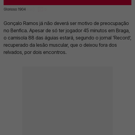
Glorioso 1904
11 Fev 2023 | 09:06 |
0
Gonçalo Ramos já não deverá ser motivo de preocupação
no Benfica. Apesar de só ter jogador 45 minutos em Braga,
o camisola 88 das águias estará, segundo o jornal ‘Record’,
recuperado da lesão muscular, que o deixou fora dos
relvados, por dois encontros.