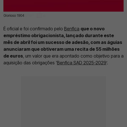
Glorioso 1904
29 Abr 2025 | 12:07 |
0
É oficial e foi confirmado pelo
Benfica
que o novo
empréstimo obrigacionista, lançado durante este
mês de abril foi um sucesso de adesão, com as águias
anunciaram que obtiveram uma recita de 55 milhões
de euros
, um valor que era apontado como objetivo para a
aquisição das obrigações ‘
Benfica SAD 2025-2029
’.