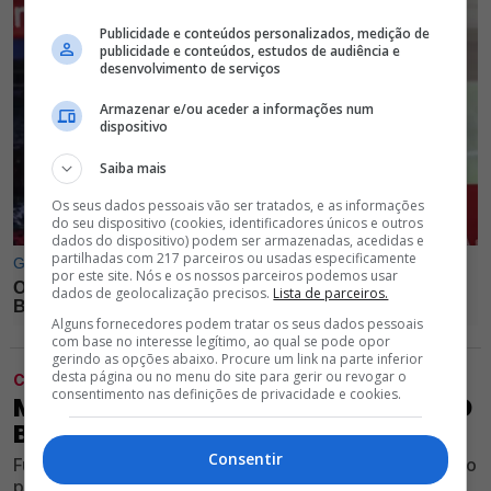
Publicidade e conteúdos personalizados, medição de
publicidade e conteúdos, estudos de audiência e
desenvolvimento de serviços
Armazenar e/ou aceder a informações num
dispositivo
Saiba mais
Os seus dados pessoais vão ser tratados, e as informações
do seu dispositivo (cookies, identificadores únicos e outros
dados do dispositivo) podem ser armazenadas, acedidas e
partilhadas com 217 parceiros ou usadas especificamente
por este site. Nós e os nossos parceiros podemos usar
dados de geolocalização precisos.
Lista de parceiros.
Alguns fornecedores podem tratar os seus dados pessoais
com base no interesse legítimo, ao qual se pode opor
gerindo as opções abaixo. Procure um link na parte inferior
desta página ou no menu do site para gerir ou revogar o
CLUBE
consentimento nas definições de privacidade e cookies.
MORREU MANÚ, ANTIGO EXTREMO DO
BENFICA
Consentir
Futebolista que representou o Clube Vermelho e Branco
perdeu a vida após um acidente de viação, ocorrido na