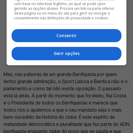
com base no interesse legítimo, ao qual se pode opor
gerindo as opções abaixo. Procure um link na parte inferior
desta página ou no menu do site para gerir ou revogar o
consentimento nas definições de privacidade e cookies.
Consentir
Gerir opções
Mas, nas palavras de um grande Benfiquista por quem
tenho grande admiração, o Sport Lisboa e Benfica não é o
parlamento e como tal não existe oposição. O passado
está lá atrás. A partir do momento que foi eleito, Rui Costa
é o Presidente de todos os Benfiquistas e merece que
todos nós o ajudemos a que o seu mandato seja o mais
bem-sucedido da história do clube. É este espírito de
maturidade democrática e pluralidade que faz parte do ADN
benfiquista enquanto clube do povo que se saúda e que