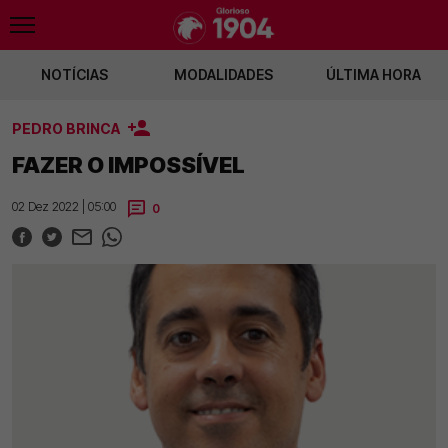
NOTÍCIAS
MODALIDADES
ÚLTIMA HORA
PEDRO BRINCA
fica renova com Santiago Alves
Jan Virgili ruma ao Club Brugge
Andrea Fal
FAZER O IMPOSSÍVEL
02 Dez 2022 | 05:00
0