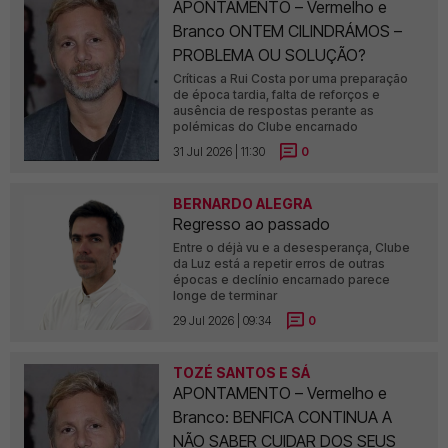
APONTAMENTO – Vermelho e
Branco ONTEM CILINDRÁMOS –
PROBLEMA OU SOLUÇÃO?
Críticas a Rui Costa por uma preparação
de época tardia, falta de reforços e
ausência de respostas perante as
polémicas do Clube encarnado
31 Jul 2026 | 11:30
0
BERNARDO ALEGRA
Regresso ao passado
Entre o déjà vu e a desesperança, Clube
da Luz está a repetir erros de outras
épocas e declínio encarnado parece
longe de terminar
29 Jul 2026 | 09:34
0
TOZÉ SANTOS E SÁ
APONTAMENTO – Vermelho e
Branco: BENFICA CONTINUA A
NÃO SABER CUIDAR DOS SEUS