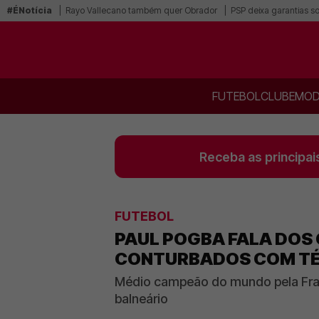
#ÉNotícia
Rayo Vallecano também quer Obrador
PSP deixa garantias s
FUTEBOL
CLUBE
MOD
Receba as principai
FUTEBOL
PAUL POGBA FALA DOS
CONTURBADOS COM TÉ
Médio campeão do mundo pela Franç
balneário