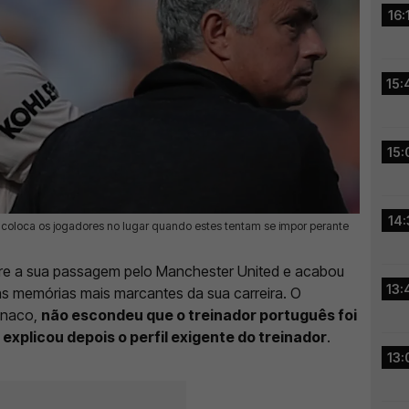
16:
15:
15:
14:
, coloca os jogadores no lugar quando estes tentam se impor perante
sobre a sua passagem pelo Manchester United e acabou
13:
s memórias mais marcantes da sua carreira. O
onaco,
não escondeu que o treinador português foi
explicou depois o perfil exigente do treinador
.
13: