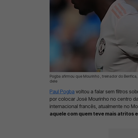
Pogba afirmou que Mourinho , treinador do Benfica
21 Mai 2026 | 13:48 |
0
dele
Paul Pogba
voltou a falar sem filtros 
por colocar José Mourinho no centro da
internacional francês, atualmente no M
aquele com quem teve mais atritos e 