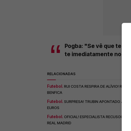
Pogba: "Se vê que te est
te imediatamente no teu
RELACIONADAS
Futebol.
RUI COSTA RESPIRA DE ALÍVIO! REA
BENFICA
Futebol.
SURPRESA! TRUBIN APONTADO À SAÍD
EUROS
Futebol.
OFICIAL! ESPECIALISTA RECUSOU R
REAL MADRID