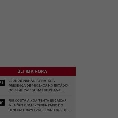
ÚLTIMA HORA
LEONOR PINHÃO ATIRA-SE À 
31
PRESENÇA DE PROENÇA NO ESTÁDIO 
DO BENFICA: "QUEM LHE CHAME 
DESCARAMENTO..."
RUI COSTA AINDA TENTA ENCAIXAR 
50
MILHÕES COM EXCEDENTÁRIO DO 
BENFICA E RAYO VALLECANO SURGE NA 
CORRIDA