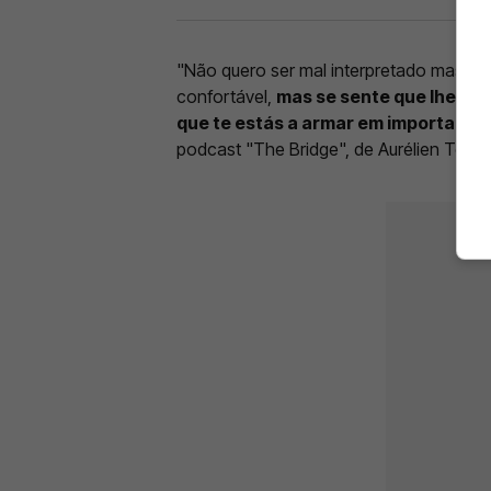
"Não quero ser mal interpretado mas, h
confortável,
mas se sente que lhe que
que te estás a armar em importante,
podcast "The Bridge", de Aurélien Tcho