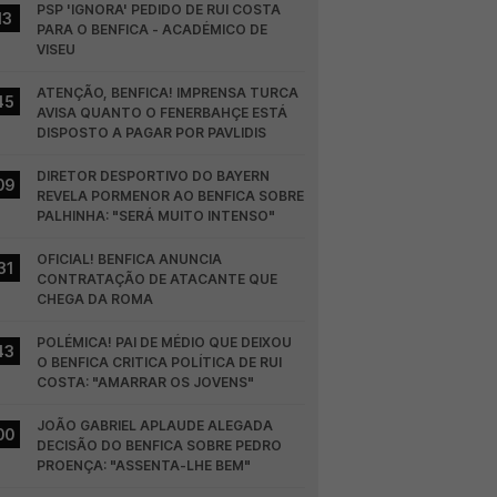
PSP 'IGNORA' PEDIDO DE RUI COSTA 
13
PARA O BENFICA - ACADÉMICO DE 
VISEU
ATENÇÃO, BENFICA! IMPRENSA TURCA 
45
AVISA QUANTO O FENERBAHÇE ESTÁ 
DISPOSTO A PAGAR POR PAVLIDIS
DIRETOR DESPORTIVO DO BAYERN 
09
REVELA PORMENOR AO BENFICA SOBRE 
PALHINHA: "SERÁ MUITO INTENSO"
OFICIAL! BENFICA ANUNCIA 
31
CONTRATAÇÃO DE ATACANTE QUE 
CHEGA DA ROMA
POLÉMICA! PAI DE MÉDIO QUE DEIXOU 
43
O BENFICA CRITICA POLÍTICA DE RUI 
COSTA: "AMARRAR OS JOVENS"
JOÃO GABRIEL APLAUDE ALEGADA 
00
DECISÃO DO BENFICA SOBRE PEDRO 
PROENÇA: "ASSENTA-LHE BEM"