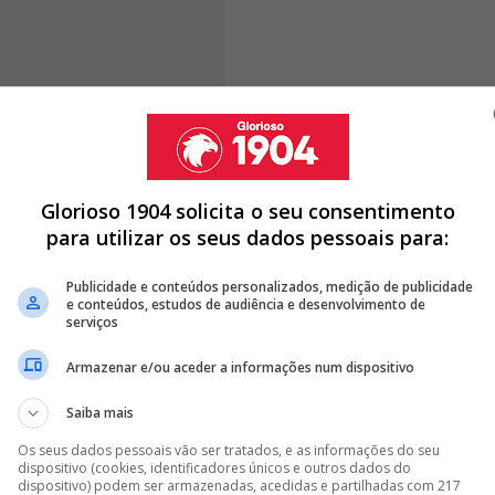
ás a armar em importante, vai pôr-
 lugar"
Glorioso 1904 solicita o seu consentimento
para utilizar os seus dados pessoais para:
Publicidade e conteúdos personalizados, medição de publicidade
e conteúdos, estudos de audiência e desenvolvimento de
serviços
L MADRID NÃO TEM INTERESSE EM COMPRAR FUTEBOLISTA DO
Armazenar e/ou aceder a informações num dispositivo
A DO BENFICA RUMO AO REAL MADRID POR... 20 MILHÕES DE
Saiba mais
ENOVAR COM O BENFICA E VAI TRABALHAR COM MOURINHO NO
Os seus dados pessoais vão ser tratados, e as informações do seu
dispositivo (cookies, identificadores únicos e outros dados do
dispositivo) podem ser armazenadas, acedidas e partilhadas com 217