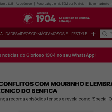
obre o SLB - Académico
Fenerbahçe envia 50M por Pavlidis
Bayern admite n
+
ALIDADES
VÍDEOS
OPINIÃO
FAMOSOS E LIFESTYLE
s notícias do Glorioso 1904 no seu WhatsApp!
 CONFLITOS COM MOURINHO E LEMB
CNICO DO BENFICA
a recorda episódios tensos e revela como 'Special On