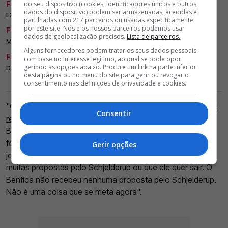
Futebol.
do seu dispositivo (cookies, identificadores únicos e outros
MERCADO MEXE COM A CABEÇA DE SCHJELDERUP;
dados do dispositivo) podem ser armazenadas, acedidas e
EXTREMO ESTÁ A 'EVITAR' O BENFICA
partilhadas com 217 parceiros ou usadas especificamente
por este site. Nós e os nossos parceiros podemos usar
Futebol.
BENFICA AUMENTA PREÇO DE SCHJELDERUP E AVISA
dados de geolocalização precisos.
Lista de parceiros.
MERCADO: 40 MILHÕES NÃO CHEGAM
Alguns fornecedores podem tratar os seus dados pessoais
Futebol.
TOTTENHAM TEM PLANO PARA CONVENCER TITULAR A
com base no interesse legítimo, ao qual se pode opor
gerindo as opções abaixo. Procure um link na parte inferior
DEIXAR O BENFICA
desta página ou no menu do site para gerir ou revogar o
consentimento nas definições de privacidade e cookies.
<
>
"O Schjelderup, como vocês sabem,
tem uma proposta de
Consentir
renovação
. Li e ouvi que o jogador não quer ficar no
Benfica. A nós não nos foi comunicado isso. Está nas
férias do Mundial. Em breve regressará ao Benfica. Será
Gerir opções
jogador do Benfica. Até ao dia de hoje, li que recebemos
muitas propostas pelo Schjelderup ou que ele quer sair. O
Benfica não recebeu nenhuma proposta pelo Schjelderup.
Não é uma coisa que se meta agora".