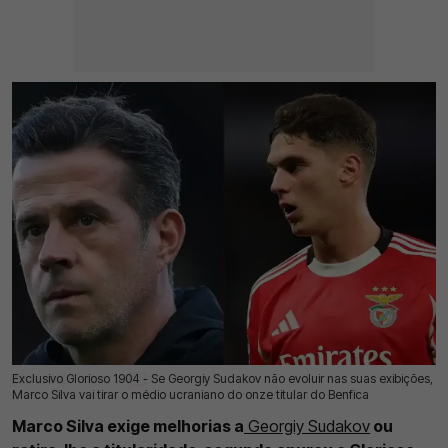
Exclusivo Glorioso 1904 - Se Georgiy Sudakov não evoluir nas suas exibições,
22 Jul 2026 | 03:00 |
0
Marco Silva vai tirar o médio ucraniano do onze titular do Benfica
Marco Silva exige melhorias a
Georgiy Sudakov
ou