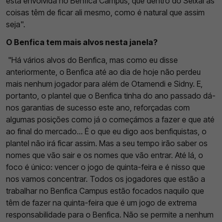
está envolvida no Benfica Campus, que dentro do Seixal as
coisas têm de ficar ali mesmo, como é natural que assim
seja".
O Benfica tem mais alvos nesta janela?
"Há vários alvos do Benfica, mas como eu disse
anteriormente, o Benfica até ao dia de hoje não perdeu
mais nenhum jogador para além de Otamendi e Sidny. E,
portanto, o plantel que o Benfica tinha do ano passado dá-
nos garantias de sucesso este ano, reforçadas com
algumas posições como já o começámos a fazer e que até
ao final do mercado... É o que eu digo aos benfiquistas, o
plantel não irá ficar assim. Mas a seu tempo irão saber os
nomes que vão sair e os nomes que vão entrar. Até lá, o
foco é único: vencer o jogo de quinta-feira e é nisso que
nos vamos concentrar. Todos os jogadores que estão a
trabalhar no Benfica Campus estão focados naquilo que
têm de fazer na quinta-feira que é um jogo de extrema
responsabilidade para o Benfica. Não se permite a nenhum