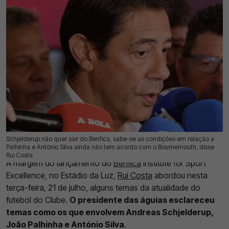
Schjelderup não quer sair do Benfica, sabe-se as condições em relação a
22 Jul 2026 | 09:30 |
0
Palhinha e António Silva ainda não tem acordo com o Bournemouth, disse
Rui Costa
À margem do lançamento do
Benfica
Institute for Sport
Excellence, no Estádio da Luz,
Rui Costa
abordou nesta
terça-feira, 21 de julho, alguns temas da atualidade do
futebol do Clube.
O presidente das águias esclareceu
temas como os que envolvem Andreas Schjelderup,
João Palhinha e António Silva
.