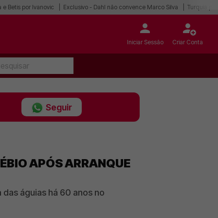
 e Betis por Ivanovic
Exclusivo - Dahl não convence Marco Silva
Turquia po
Iniciar Sessão
Criar Conta
Seguir
SÉBIO APÓS ARRANQUE
a das águias há 60 anos no