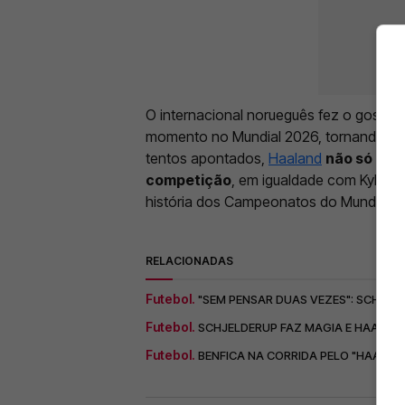
O internacional norueguês fez o gosto 
momento no Mundial 2026, tornando-se 
tentos apontados,
Haaland
não só lide
competição
, em igualdade com Kylian 
história dos Campeonatos do Mundo.
RELACIONADAS
Futebol.
"SEM PENSAR DUAS VEZES": SCHJEL
Futebol.
SCHJELDERUP FAZ MAGIA E HAALAND
Futebol.
BENFICA NA CORRIDA PELO "HAALA