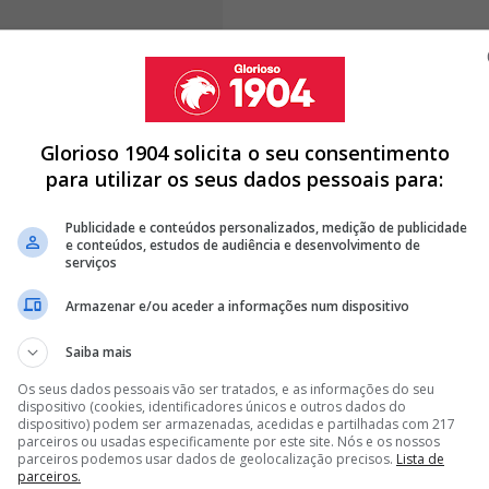
ao pé em todos os encontros realizados até ao
Glorioso 1904 solicita o seu consentimento
uma das grandes figuras da prova. Com os sete
para utilizar os seus dados pessoais para:
ra a lista dos melhores marcadores da
Mbappé e Lionel Messi, como alcançou um feito raro na
Publicidade e conteúdos personalizados, medição de publicidade
e conteúdos, estudos de audiência e desenvolvimento de
serviços
Armazenar e/ou aceder a informações num dispositivo
Saiba mais
DERUP REVELA SEGREDO DE HAALAND
Os seus dados pessoais vão ser tratados, e as informações do seu
 REAGE: "É UMA LOUCURA"
dispositivo (cookies, identificadores únicos e outros dados do
dispositivo) podem ser armazenadas, acedidas e partilhadas com 217
ND DO EQUADOR”; PORTO TAMBÉM QUER AVANÇADO
parceiros ou usadas especificamente por este site. Nós e os nossos
parceiros podemos usar dados de geolocalização precisos.
Lista de
parceiros.
<
>