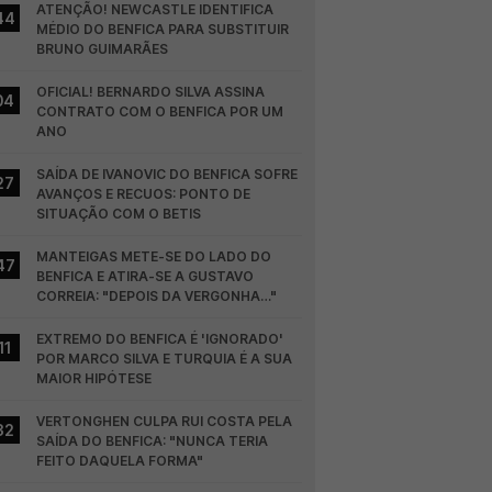
ATENÇÃO! NEWCASTLE IDENTIFICA 
44
MÉDIO DO BENFICA PARA SUBSTITUIR 
BRUNO GUIMARÃES
OFICIAL! BERNARDO SILVA ASSINA 
04
CONTRATO COM O BENFICA POR UM 
ANO
SAÍDA DE IVANOVIC DO BENFICA SOFRE 
27
AVANÇOS E RECUOS: PONTO DE 
SITUAÇÃO COM O BETIS
MANTEIGAS METE-SE DO LADO DO 
47
BENFICA E ATIRA-SE A GUSTAVO 
CORREIA: "DEPOIS DA VERGONHA…"
EXTREMO DO BENFICA É 'IGNORADO' 
11
POR MARCO SILVA E TURQUIA É A SUA 
MAIOR HIPÓTESE
VERTONGHEN CULPA RUI COSTA PELA 
32
SAÍDA DO BENFICA: "NUNCA TERIA 
FEITO DAQUELA FORMA"