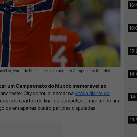
16:
16:
15:
 Eusébio, lenda do Benfica, pela Noruega no Campeonato Mundial
14:
nizar um Campeonato do Mundo memorável ao
anchester City voltou a marcar na
vitória diante do
14:
dicos nos quartos de final da competição, mantendo um
 golos em apenas quatro partidas disputadas.
13: