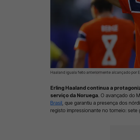
Haaland iguala feito anteriormente alcançado por
06 Jul 2026 | 16:39 |
0
Erling Haaland continua a protago
serviço da Noruega
. O avançado do M
Brasil
, que garantiu a presença dos nór
registo impressionante no torneio: sete