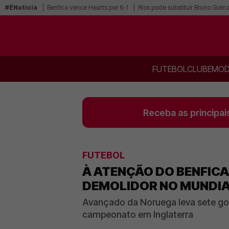
#ÉNotícia
Benfica vence Hearts por 6-1
Ríos pode substituir Bruno Guim
FUTEBOL
CLUBE
MOD
Receba as principai
FUTEBOL
À ATENÇÃO DO BENFICA
DEMOLIDOR NO MUNDI
Avançado da Noruega leva sete gol
campeonato em Inglaterra