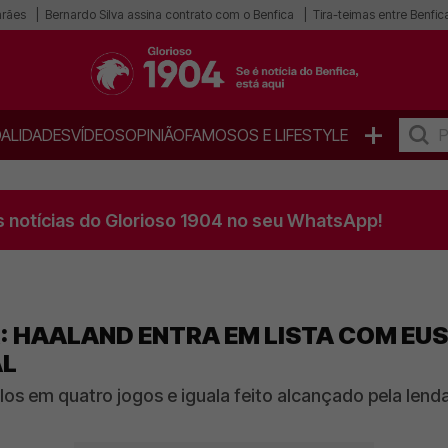
arães
Bernardo Silva assina contrato com o Benfica
Tira-teimas entre Benfica
+
ALIDADES
VÍDEOS
OPINIÃO
FAMOSOS E LIFESTYLE
s notícias do Glorioso 1904 no seu WhatsApp!
: HAALAND ENTRA EM LISTA COM EU
AL
os em quatro jogos e iguala feito alcançado pela lend