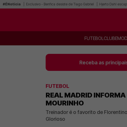
#ÉNotícia
Exclusivo - Benfica desiste de Tiago Gabriel
Hjerto Dahl escap
FUTEBOL
CLUBE
MOD
Receba as principai
FUTEBOL
REAL MADRID INFORMA 
MOURINHO
Treinador é o favorito de Florenti
Glorioso