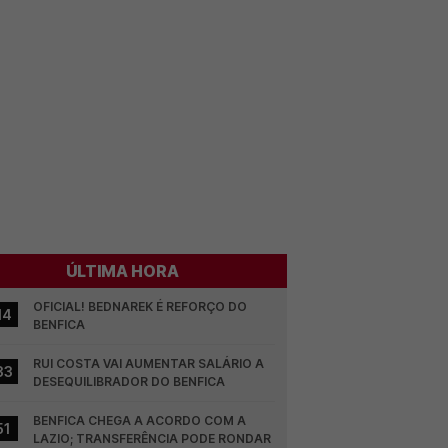
ÚLTIMA HORA
OFICIAL! BEDNAREK É REFORÇO DO 
14
BENFICA
RUI COSTA VAI AUMENTAR SALÁRIO A 
33
DESEQUILIBRADOR DO BENFICA
BENFICA CHEGA A ACORDO COM A 
51
LAZIO; TRANSFERÊNCIA PODE RONDAR 