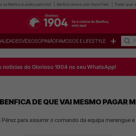
a ao Benfica e assina pelo Hull
Benfica renova com Nuno Félix
Trubin quer s
+
ALIDADES
VÍDEOS
OPINIÃO
FAMOSOS E LIFESTYLE
s notícias do Glorioso 1904 no seu WhatsApp!
BENFICA DE QUE VAI MESMO PAGAR 
no Pérez para assumir o comando da equipa merengue e 