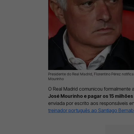
Presidente do Real Madrid, Florentino Pérez notific
04 Jun 2026 | 10:07 |
0
Mourinho
O Real Madrid comunicou formalmente 
José Mourinho e pagar os 15 milhões
enviada por escrito aos responsáveis e
treinador português ao Santiago Berna