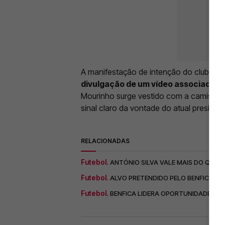
A manifestação de intenção do clube m
divulgação de um vídeo associado à 
Mourinho surge vestido com a camisola 
sinal claro da vontade do atual preside
RELACIONADAS
Futebol.
ANTÓNIO SILVA VALE MAIS DO QUE 
Futebol.
ALVO PRETENDIDO PELO BENFICA BR
Futebol.
BENFICA LIDERA OPORTUNIDADE DE