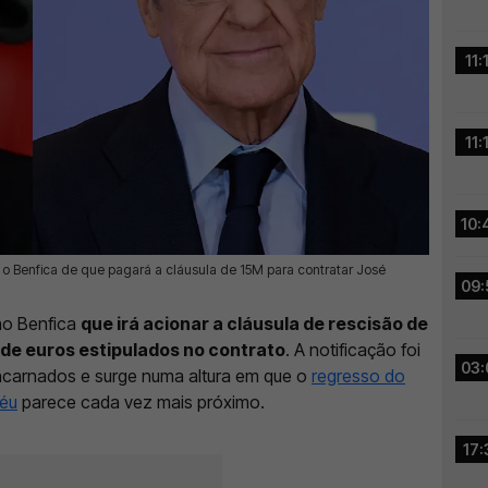
11:
11:
10:
a o Benfica de que pagará a cláusula de 15M para contratar José
09:
ao Benfica
que irá acionar a cláusula de rescisão de
 de euros estipulados no contrato
. A notificação foi
03:
ncarnados e surge numa altura em que o
regresso do
béu
parece cada vez mais próximo.
17: