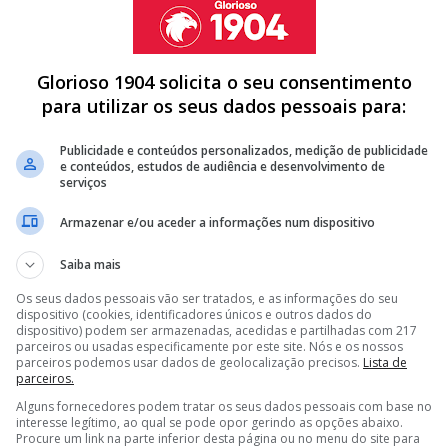
Glorioso 1904 solicita o seu consentimento
para utilizar os seus dados pessoais para:
adrileno
acontece poucos dias depois da
Publicidade e conteúdos personalizados, medição de publicidade
campanha eleitoral de Florentino Pérez
, no qual
e conteúdos, estudos de audiência e desenvolvimento de
serviços
do Real Madrid. O conteúdo foi interpretado como um
nte em voltar a contar com o técnico português.
Armazenar e/ou aceder a informações num dispositivo
Saiba mais
Os seus dados pessoais vão ser tratados, e as informações do seu
dispositivo (cookies, identificadores únicos e outros dados do
MOURINHO E BENFICA CHEGA AOS…
dispositivo) podem ser armazenadas, acedidas e partilhadas com 217
parceiros ou usadas especificamente por este site. Nós e os nossos
ILHA E MARCA NA GOLEADA AO LEGANÉS (4-1)
parceiros podemos usar dados de geolocalização precisos.
Lista de
parceiros.
 GARANTIR MASTANTUONO COM 'AJUDINHA' DE MOURINHO
Alguns fornecedores podem tratar os seus dados pessoais com base no
interesse legítimo, ao qual se pode opor gerindo as opções abaixo.
<
>
Procure um link na parte inferior desta página ou no menu do site para