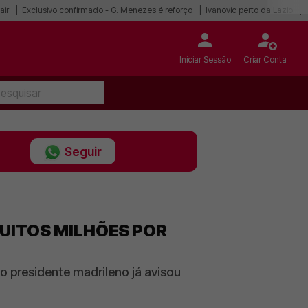
air
Exclusivo confirmado - G. Menezes é reforço
Ivanovic perto da Lazio
Iniciar Sessão
Criar Conta
Seguir
MUITOS MILHÕES POR
o presidente madrileno já avisou