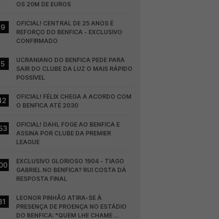
OS 20M DE EUROS
OFICIAL! CENTRAL DE 25 ANOS É 
19
REFORÇO DO BENFICA - EXCLUSIVO 
CONFIRMADO
UCRANIANO DO BENFICA PEDE PARA 
15
SAIR DO CLUBE DA LUZ O MAIS RÁPIDO 
POSSÍVEL
OFICIAL! FÉLIX CHEGA A ACORDO COM 
42
O BENFICA ATÉ 2030
OFICIAL! DAHL FOGE AO BENFICA E 
53
ASSINA POR CLUBE DA PREMIER 
LEAGUE
EXCLUSIVO GLORIOSO 1904 - TIAGO 
00
GABRIEL NO BENFICA? RUI COSTA DÁ 
RESPOSTA FINAL
LEONOR PINHÃO ATIRA-SE À 
31
PRESENÇA DE PROENÇA NO ESTÁDIO 
DO BENFICA: "QUEM LHE CHAME 