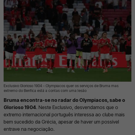
Exclusivo Glorioso 1904 - Olympiacos quer os serviços de Bruma mas
18 Jul 2026 | 03:00 |
0
extremo do Benfica está a contas com uma lesão
Bruma encontra-se no radar do Olympiacos, sabe o
Glorioso 1904
. Neste Exclusivo, desvendamos que o
extremo internacional português interessa ao clube mais
bem sucedido da Grécia, apesar de haver um possível
entrave na negociação.