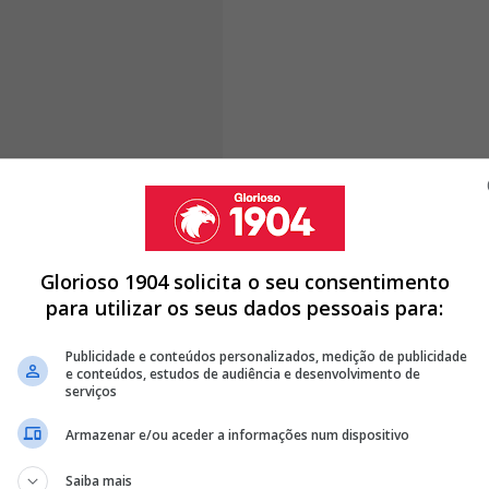
é pelas entrevistas que foram dadas nas televisões, e
tem sido uma debandada, mas não foi uma debandada.
à vossa frente e um vice-presidente há três
o Clube em discordância com o que estava a ser
Glorioso 1904 solicita o seu consentimento
 Presidente do Benfica.
para utilizar os seus dados pessoais para:
Publicidade e conteúdos personalizados, medição de publicidade
e conteúdos, estudos de audiência e desenvolvimento de
serviços
AIBA RESULTADO DAS VOTAÇÕES
Armazenar e/ou aceder a informações num dispositivo
ENSAGENS DOS SÓCIOS
Saiba mais
PARA SÓCIOS ANTES DA ASSEMBLEIA GERAL