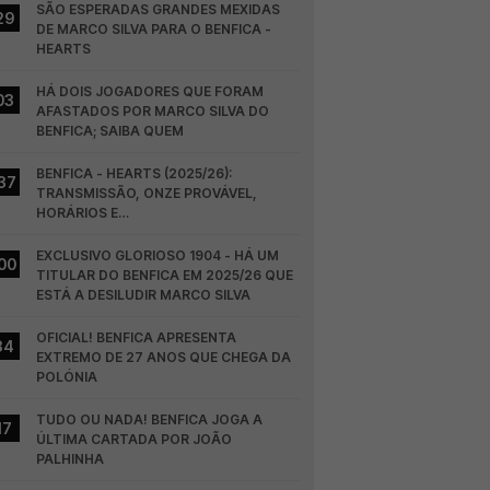
SÃO ESPERADAS GRANDES MEXIDAS 
29
DE MARCO SILVA PARA O BENFICA - 
HEARTS
HÁ DOIS JOGADORES QUE FORAM 
03
AFASTADOS POR MARCO SILVA DO 
BENFICA; SAIBA QUEM
BENFICA - HEARTS (2025/26): 
37
TRANSMISSÃO, ONZE PROVÁVEL, 
HORÁRIOS E…
EXCLUSIVO GLORIOSO 1904 - HÁ UM 
00
TITULAR DO BENFICA EM 2025/26 QUE 
ESTÁ A DESILUDIR MARCO SILVA
OFICIAL! BENFICA APRESENTA 
34
EXTREMO DE 27 ANOS QUE CHEGA DA 
POLÓNIA
TUDO OU NADA! BENFICA JOGA A 
17
ÚLTIMA CARTADA POR JOÃO 
PALHINHA