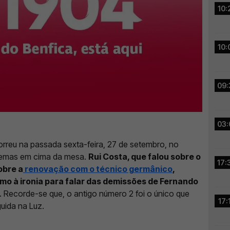
10:
10:
09:
03:
orreu na passada sexta-feira, 27 de setembro, no
 temas em cima da mesa.
Rui Costa, que falou sobre o
17:
obre a
renovação com o técnico germânico
,
mo à ironia para falar das demissões de Fernando
. Recorde-se que, o antigo número 2 foi o único que
17:
guida na Luz.