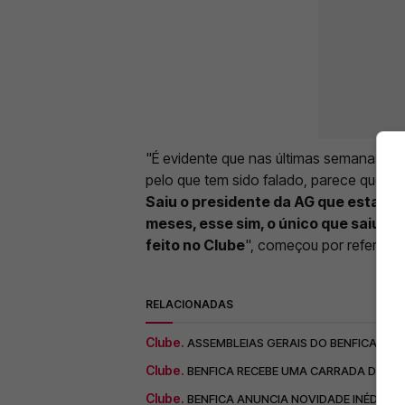
"É evidente que nas últimas semanas, at
pelo que tem sido falado, parece que 
Saiu o presidente da AG que estava 
meses, esse sim, o único que saiu d
feito no Clube
", começou por referir o
RELACIONADAS
Clube.
ASSEMBLEIAS GERAIS DO BENFICA: S
Clube.
BENFICA RECEBE UMA CARRADA DE M
Clube.
BENFICA ANUNCIA NOVIDADE INÉDITA 