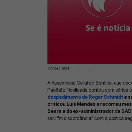
Glorioso 1904
29 Set 2024 | 11:47 |
0
A Assembleia Geral do Benfica, que dec
Pavilhão Fidelidade contou com vários
despedimento de Roger Schmidt
e s
criticou Luís Mendes e recorreu mes
Seara e do ex-administrador da SAD
saiu "m discordância" com a política se