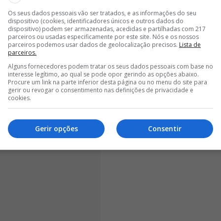
Os seus dados pessoais vão ser tratados, e as informações do seu
<
>
dispositivo (cookies, identificadores únicos e outros dados do
dispositivo) podem ser armazenadas, acedidas e partilhadas com 217
parceiros ou usadas especificamente por este site. Nós e os nossos
parceiros podemos usar dados de geolocalização precisos.
Lista de
s um sai na assembleia geral e é um
parceiros.
ias da assembleia geral de apresentação
Alguns fornecedores podem tratar os seus dados pessoais com base no
interesse legítimo, ao qual se pode opor gerindo as opções abaixo.
Procure um link na parte inferior desta página ou no menu do site para
gerir ou revogar o consentimento nas definições de privacidade e
cookies.
Gerir opções
Consentir