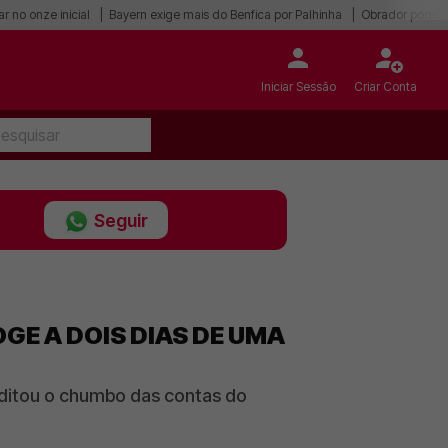
r no onze inicial
Bayern exige mais do Benfica por Palhinha
Obrador pode r
Iniciar Sessão
Criar Conta
Seguir
GE A DOIS DIAS DE UMA
 ditou o chumbo das contas do