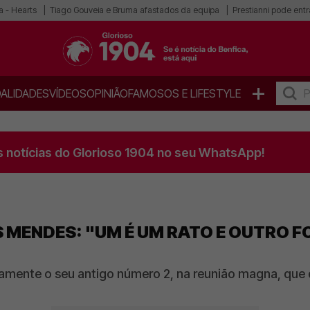
a - Hearts
Tiago Gouveia e Bruma afastados da equipa
Prestianni pode entra
+
ALIDADES
VÍDEOS
OPINIÃO
FAMOSOS E LIFESTYLE
s notícias do Glorioso 1904 no seu WhatsApp!
 MENDES: "UM É UM RATO E OUTRO FO
uramente o seu antigo número 2, na reunião magna, que