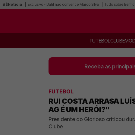
#ÉNotícia
Exclusivo - Dahl não convence Marco Silva
Tudo sobre Benfic
FUTEBOL
CLUBE
MOD
Receba as principai
FUTEBOL
RUI COSTA ARRASA LUÍS
AG É UM HERÓI?"
Presidente do Glorioso criticou d
Clube