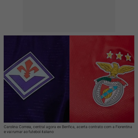
Carolina Correia, central agora ex Benfica, acerta contrato com a Fiorentina
18 Jul 2026 | 17:12 |
0
e vai rumar ao futebol italiano