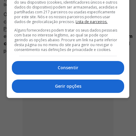
18 Jul 2026 | 17:37 |
0
do seu dispositivo (cookies, identificadores únicos e outros
Benfica para reforçar o plantel de Marco Silva
dados do dispositivo) podem ser armazenadas, acedidas e
partilhadas com 217 parceiros ou usadas especificamente
O Benfica continua determinado em reforçar o meio-
por este site. Nós e os nossos parceiros podemos usar
campo para a temporada 2026/27 e, apesar de
João
dados de geolocalização precisos.
Lista de parceiros.
Palhinha se manter como a principal prioridade
, a SAD
Alguns fornecedores podem tratar os seus dados pessoais
com base no interesse legítimo, ao qual se pode opor
encarnada já trabalha em alternativas.
Entre os nomes em
gerindo as opções abaixo. Procure um link na parte inferior
cima da mesa está Yves Bissouma
, médio internacional
desta página ou no menu do site para gerir ou revogar o
consentimento nas definições de privacidade e cookies.
pelo Mali que se encontra livre no mercado.
Consentir
Gerir opções