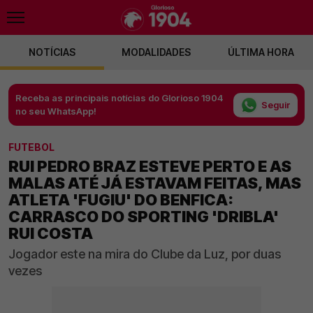
NOTÍCIAS
MODALIDADES
ÚLTIMA HORA
Receba as principais notícias do Glorioso 1904
Seguir
no seu WhatsApp!
FUTEBOL
RUI PEDRO BRAZ ESTEVE PERTO E AS
MALAS ATÉ JÁ ESTAVAM FEITAS, MAS
ATLETA 'FUGIU' DO BENFICA:
CARRASCO DO SPORTING 'DRIBLA'
RUI COSTA
Jogador este na mira do Clube da Luz, por duas
vezes