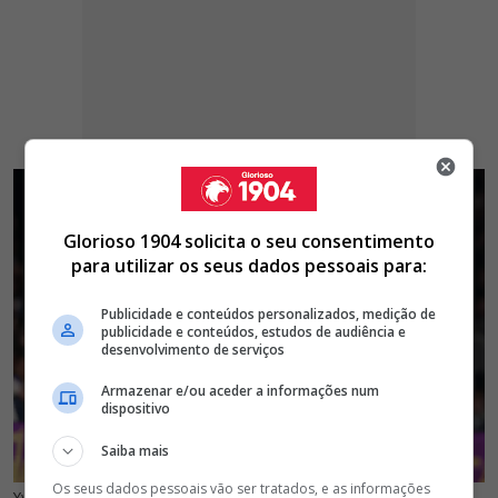
Glorioso 1904 solicita o seu consentimento
para utilizar os seus dados pessoais para:
Publicidade e conteúdos personalizados, medição de
publicidade e conteúdos, estudos de audiência e
desenvolvimento de serviços
Armazenar e/ou aceder a informações num
dispositivo
Saiba mais
Os seus dados pessoais vão ser tratados, e as informações
Yves Bissouma, antigo médio do Tottenham, está em conversações com o