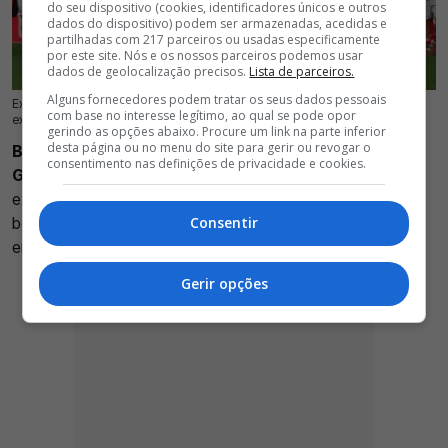
do seu dispositivo (cookies, identificadores únicos e outros
dados do dispositivo) podem ser armazenadas, acedidas e
partilhadas com 217 parceiros ou usadas especificamente
por este site. Nós e os nossos parceiros podemos usar
dados de geolocalização precisos.
Lista de parceiros.
Alguns fornecedores podem tratar os seus dados pessoais
Exclusivo Glorioso 1904 - Olympiacos quer os serviços de Bruma mas
18 Jul 2026 | 03:00 |
0
com base no interesse legítimo, ao qual se pode opor
extremo do Benfica está a contas com uma lesão
gerindo as opções abaixo. Procure um link na parte inferior
desta página ou no menu do site para gerir ou revogar o
Bruma encontra-se no radar do Olympiacos, sabe o
consentimento nas definições de privacidade e cookies.
Glorioso 1904
. Neste Exclusivo, desvendamos que o
extremo internacional português interessa ao clube mais
bem sucedido da Grécia, apesar de haver um possível
Consentir
entrave na negociação.
Gerir opções