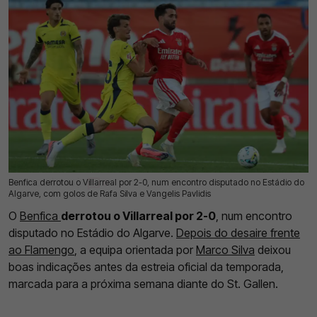
Benfica derrotou o Villarreal por 2-0, num encontro disputado no Estádio do
17 Jul 2026 | 21:46 |
0
Algarve, com golos de Rafa Silva e Vangelis Pavlidis
O
Benfica
derrotou o Villarreal por 2-0
, num encontro
disputado no Estádio do Algarve.
Depois do desaire frente
ao Flamengo
, a equipa orientada por
Marco Silva
deixou
boas indicações antes da estreia oficial da temporada,
marcada para a próxima semana diante do St. Gallen.