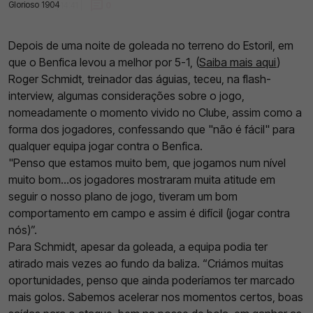
Glorioso 1904
08 Nov 2022 | 14:41 |
0
Depois de uma noite de goleada no terreno do Estoril, em
que o Benfica levou a melhor por 5-1, (
Saiba mais aqui
)
Roger Schmidt, treinador das águias, teceu, na flash-
interview, algumas considerações sobre o jogo,
nomeadamente o momento vivido no Clube, assim como a
forma dos jogadores, confessando que "não é fácil" para
qualquer equipa jogar contra o Benfica.
"Penso que estamos muito bem, que jogamos num nível
muito bom…os jogadores mostraram muita atitude em
seguir o nosso plano de jogo, tiveram um bom
comportamento em campo e assim é difícil (jogar contra
nós)”.
Para Schmidt, apesar da goleada, a equipa podia ter
atirado mais vezes ao fundo da baliza.
“Criámos muitas
oportunidades, penso que ainda poderíamos ter marcado
mais golos. Sabemos acelerar nos momentos certos, boas