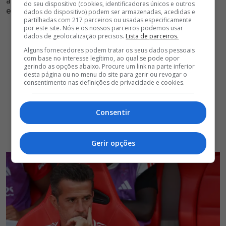
avaliação algo que negativa no que diz respeito às
do seu dispositivo (cookies, identificadores únicos e outros
exibições recentes do jogador
dados do dispositivo) podem ser armazenadas, acedidas e
partilhadas com 217 parceiros ou usadas especificamente
por este site. Nós e os nossos parceiros podemos usar
dados de geolocalização precisos.
Lista de parceiros.
Alguns fornecedores podem tratar os seus dados pessoais
com base no interesse legítimo, ao qual se pode opor
gerindo as opções abaixo. Procure um link na parte inferior
desta página ou no menu do site para gerir ou revogar o
consentimento nas definições de privacidade e cookies.
Consentir
Gerir opções