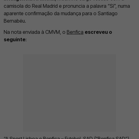
camisola do Real Madrid e pronuncia a palavra “Sí”, numa
aparente confirmação da mudança para o Santiago
Bernabéu.
Na nota enviada à CMVM, o
Benfica
escreveu o
seguinte
:
“A Sport Lisboa e Benfica – Futebol, SAD (“Benfica SAD”)