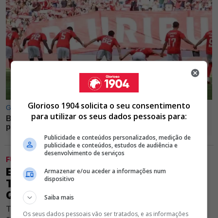
Glorioso 1904 solicita o seu consentimento
para utilizar os seus dados pessoais para:
Publicidade e conteúdos personalizados, medição de
publicidade e conteúdos, estudos de audiência e
desenvolvimento de serviços
FUTEBOL
EXCLUSIVO GLORIOSO 1904 - HÁ UM
Armazenar e/ou aceder a informações num
dispositivo
TITULAR DO BENFICA EM 2025/26
QUE ESTÁ A DESILUDIR MARCO SILVA
Saiba mais
Treinador do Clube vermelho e branco fez uma
Os seus dados pessoais vão ser tratados, e as informações