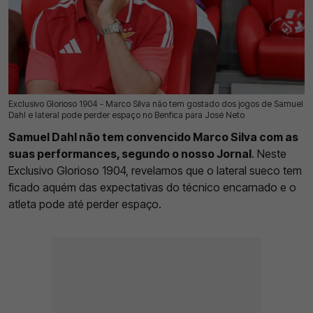
Exclusivo Glorioso 1904 - Marco Silva não tem gostado dos jogos de Samuel
06 Ago 2026 | 03:00 |
0
Dahl e lateral pode perder espaço no Benfica para José Neto
Samuel Dahl não tem convencido Marco Silva com as
suas performances, segundo o nosso Jornal
. Neste
Exclusivo Glorioso 1904, revelamos que o lateral sueco tem
ficado aquém das expectativas do técnico encarnado e o
atleta pode até perder espaço.