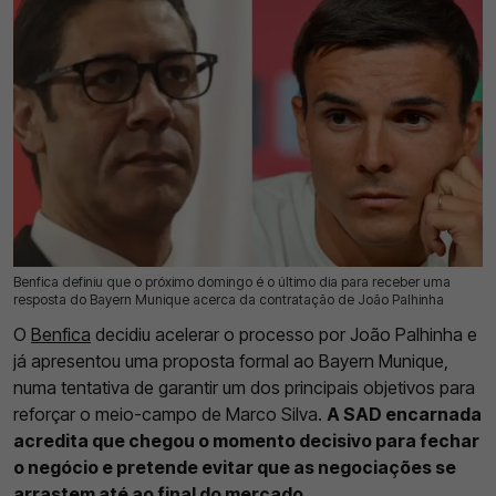
Benfica definiu que o próximo domingo é o último dia para receber uma
05 Ago 2026 | 17:17 |
0
resposta do Bayern Munique acerca da contratação de João Palhinha
O
Benfica
decidiu acelerar o processo por João Palhinha e
já apresentou uma proposta formal ao Bayern Munique,
numa tentativa de garantir um dos principais objetivos para
reforçar o meio-campo de Marco Silva.
A SAD encarnada
acredita que chegou o momento decisivo para fechar
o negócio e pretende evitar que as negociações se
arrastem até ao final do mercado
.