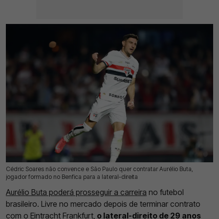
Cédric Soares não convence e São Paulo quer contratar Aurélio Buta,
14 Jul 2026 | 16:27 |
0
jogador formado no Benfica para a lateral-direita
Aurélio Buta poderá prosseguir a carreira
no futebol
brasileiro. Livre no mercado depois de terminar contrato
com o Eintracht Frankfurt,
o lateral-direito de 29 anos