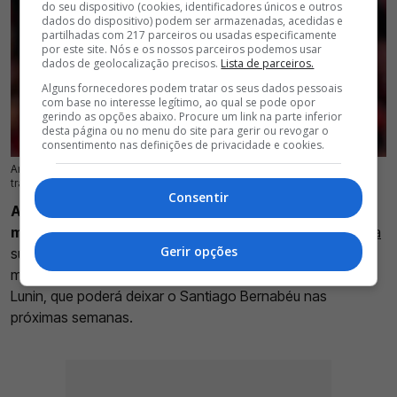
do seu dispositivo (cookies, identificadores únicos e outros
dados do dispositivo) podem ser armazenadas, acedidas e
partilhadas com 217 parceiros ou usadas especificamente
por este site. Nós e os nossos parceiros podemos usar
dados de geolocalização precisos.
Lista de parceiros.
Alguns fornecedores podem tratar os seus dados pessoais
com base no interesse legítimo, ao qual se pode opor
gerindo as opções abaixo. Procure um link na parte inferior
desta página ou no menu do site para gerir ou revogar o
consentimento nas definições de privacidade e cookies.
Anatoliy Trubin é apontado ao Real Madrid neste mercado de
14 Jul 2026 | 17:35 |
0
transferências; Guardião pode sair do Benfica por 20M
Consentir
Anatoliy Trubin é apontado ao Real Madrid neste
mercado de transferências
.
O guarda-redes do Benfica
Gerir opções
surge como uma das opções equacionadas pelos
merengues para colmatar uma eventual saída de Andriy
Lunin, que poderá deixar o Santiago Bernabéu nas
próximas semanas.