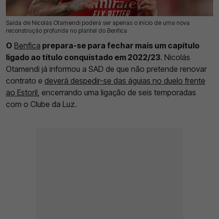
Saída de Nicolás Otamendi poderá ser apenas o início de uma nova
14 Mai 2026 | 17:50 |
0
reconstrução profunda no plantel do Benfica
O
Benfica
prepara-se para fechar mais um capítulo
ligado ao título conquistado em 2022/23
. Nicolás
Otamendi já informou a SAD de que não pretende renovar
contrato e
deverá despedir-se das águias no duelo frente
ao Estoril
, encerrando uma ligação de seis temporadas
com o Clube da Luz.