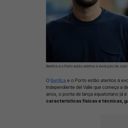
Benfica e o Porto estão atentos à evolução de Jua
14 Mai 2026 | 16:19 |
0
O
Benfica
e o Porto estão atentos à ev
Independiente del Valle que começa a 
anos, o ponta de lança equatoriano já 
características físicas e técnicas,