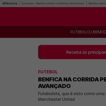
#ÉNotícia
Exclusivo - Benfica atento a Mathias de Amorim
Benfica vence
FUTEBOL
CLUBE
MOD
Receba as principai
FUTEBOL
BENFICA NA CORRIDA 
AVANÇADO
Futebolista, que é visto como uma
Manchester United