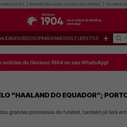
 Hearts por 6-1
Bernardo Silva assina contrato com o Benfica
Tira-teimas en
+
ALIDADES
VÍDEOS
OPINIÃO
FAMOSOS E LIFESTYLE
s notícias do Glorioso 1904 no seu WhatsApp!
PELO "HAALAND DO EQUADOR”; PORT
 das grandes promessas do futebol, também já terá ent