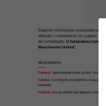
Segundo informações avançadas pelo '
atenção o crescimento do jogador, embor
de contratação.
O futebolista também 
Manchester United.
RELACIONADAS
Futebol.
"SEM PENSAR DUAS VEZES": SCHJEL
Futebol.
À ATENÇÃO DO BENFICA: HAALAND 
MUNDIAL
Futebol.
SCHJELDERUP FAZ MAGIA E HAALAND