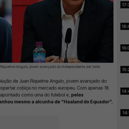
17:
16:
16:
n Riquelme Angulo, jovem avançado do Independiente del Valle
15:
olução de Juan Riquelme Angulo, jovem avançado do
despertar cobiça no mercado europeu. Com apenas 18
14:
é apontado como uma do futebol e,
pelas
 ganhou mesmo a alcunha de “Haaland do Equador”.
14: