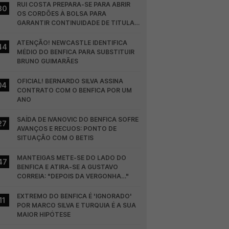
RUI COSTA PREPARA-SE PARA ABRIR 
30
OS CORDÕES À BOLSA PARA 
GARANTIR CONTINUIDADE DE TITULAR 
NO BENFICA
ATENÇÃO! NEWCASTLE IDENTIFICA 
44
MÉDIO DO BENFICA PARA SUBSTITUIR 
BRUNO GUIMARÃES
OFICIAL! BERNARDO SILVA ASSINA 
04
CONTRATO COM O BENFICA POR UM 
ANO
SAÍDA DE IVANOVIC DO BENFICA SOFRE 
27
AVANÇOS E RECUOS: PONTO DE 
SITUAÇÃO COM O BETIS
MANTEIGAS METE-SE DO LADO DO 
47
BENFICA E ATIRA-SE A GUSTAVO 
CORREIA: "DEPOIS DA VERGONHA…"
EXTREMO DO BENFICA É 'IGNORADO' 
11
POR MARCO SILVA E TURQUIA É A SUA 
MAIOR HIPÓTESE