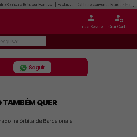
tre Benfica e Betis por Ivanovic
Exclusivo - Dahl não convence Marco Silva
Iniciar Sessão
Criar Conta
Seguir
O TAMBÉM QUER
rado na órbita de Barcelona e