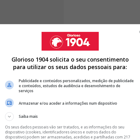
As', os dois emblemas portugueses seguem com
a a concorrência prometa dificultar qualquer tentativa
já terá entrado na órbita de Barcelona e
Glorioso 1904 solicita o seu consentimento
para utilizar os seus dados pessoais para:
Publicidade e conteúdos personalizados, medição de publicidade
e conteúdos, estudos de audiência e desenvolvimento de
serviços
DERUP REVELA SEGREDO DE HAALAND
Armazenar e/ou aceder a informações num dispositivo
ENTRA EM LISTA COM EUSÉBIO APÓS ARRANQUE DEMOLIDOR NO
Saiba mais
 REAGE: "É UMA LOUCURA"
Os seus dados pessoais vão ser tratados, e as informações do seu
dispositivo (cookies, identificadores únicos e outros dados do
<
>
dispositivo) podem ser armazenadas, acedidas e partilhadas com 217